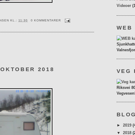
Videoer
(
ENSEN
KL.:
11:30
0 KOMMENTARER
WEB
Sjunkhatt
Valnesfjo
 OKTOBER 2018
VEG 
Riksvei 8
Vegvesen
BLOG
►
2019
(
▼
2018
(