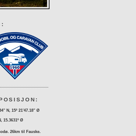
:
POSISJON:
34" N, 15º 21'47.18" Ø
N, 15.3631º Ø
Bodø. 26km til Fauske.