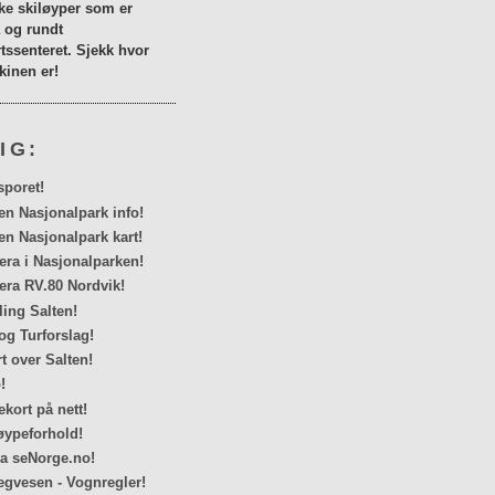
lke skiløyper som er
a og rundt
tssenteret. Sjekk hvor
inen er!
IG:
sporet!
en Nasjonalpark info!
en Nasjonalpark kart!
a i Nasjonalparken!
ra RV.80 Nordvik!
ing Salten!
og Turforslag!
rt over Salten!
!
kort på nett!
ypeforhold!
ra seNorge.no!
egvesen - Vognregler!