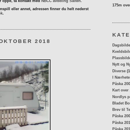
er oppe, ta kontakt med
NBCC avdeling Salten.
175m over
spill eller annet, adressen finner du helt nederst
ok
.
KATE
 OKTOBER 2018
Dagsbilde
Kveldsbil
Plassbild
Nytt og N
Diverse
(1
I Nærhete
Påska 20
Kart over
Nordlys p
Bladet Bo
Brev til T
Påska 20
Påska 20
Påska 20