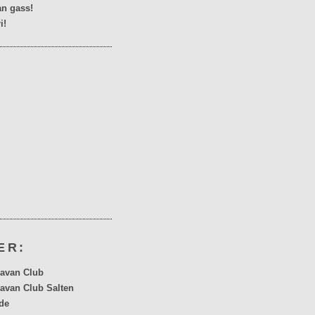
n gass!
i!
ER:
avan Club
avan Club Salten
de