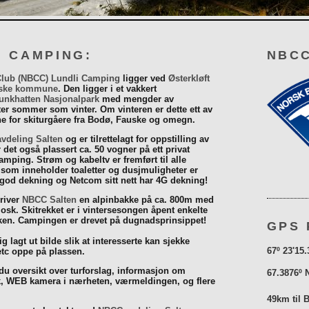
I CAMPING:
NBCC
Club (NBCC) Lundli Camping
ligger ved
Østerkløft
ske kommune
. Den ligger i et vakkert
unkhatten Nasjonalpark
med mengder av
eter sommer som vinter. Om vinteren er dette ett av
 for skiturgåere fra Bodø, Fauske og omegn.
vdeling Salten
og er tilrettelagt for oppstilling av
r det også plassert ca. 50 vogner på ett privat
mping. Strøm og kabeltv er fremført til alle
som inneholder toaletter og dusjmuligheter er
 god dekning og Netcom sitt nett har 4G dekning!
driver
NBCC Salten
en alpinbakke på ca. 800m med
iosk. Skitrekket er i vintersesongen åpent enkelte
åsken. Campingen er drevet på dugnadsprinsippet!
GPS 
g lagt ut bilde slik at interesserte kan sjekke
67º 23'15.
tc oppe på plassen.
 du oversikt over turforslag, informasjon om
67.3876º 
k, WEB kamera i nærheten, værmeldingen, og flere
49km til 