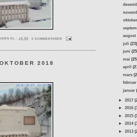
desem
novem
oktobe
septe
augus
ENSEN
KL.:
16:59
0 KOMMENTARER
juli
(23
juni
(25
mai
(25
 OKTOBER 2018
april
(2
mars
(
februa
januar
►
2017
(
►
2016
(
►
2015
(
►
2014
(
►
2013
(