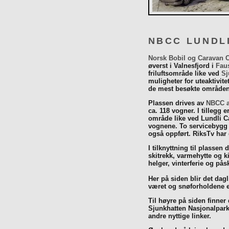
NBCC LUNDL
Norsk Bobil og Caravan 
øverst i Valnesfjord i
Fau
friluftsområde like ved
Sj
muligheter for uteaktivit
de mest besøkte områdene
Plassen drives av
NBCC a
ca. 118 vogner. I tillegg e
område like ved Lundli Ca
vognene. To servicebygg 
også oppført. RiksTv har
I tilknyttning til plassen 
skitrekk, varmehytte og k
helger, vinterferie og p
Her på siden blir det dagli
været og snøforholdene e
Til høyre på siden finner
Sjunkhatten Nasjonalpar
andre nyttige linker.