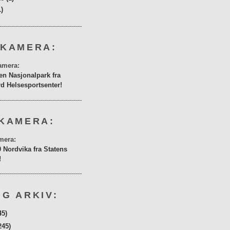
1)
 KAMERA:
en Nasjonalpark fra
rd Helsesportsenter!
KAMERA:
0 Nordvika fra Statens
!
G ARKIV:
45)
245)