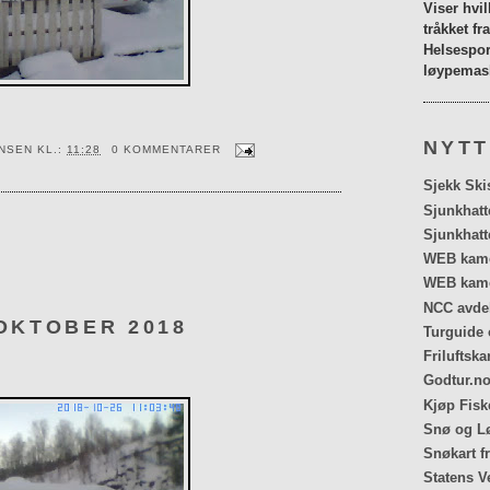
Viser hvi
tråkket fr
Helsespor
løypemask
NYTT
ENSEN
KL.:
11:28
0 KOMMENTARER
Sjekk Ski
Sjunkhatt
Sjunkhatt
WEB kamer
WEB kame
NCC avdel
OKTOBER 2018
Turguide 
Friluftska
Godtur.no
Kjøp Fiske
Snø og Lø
Snøkart f
Statens V