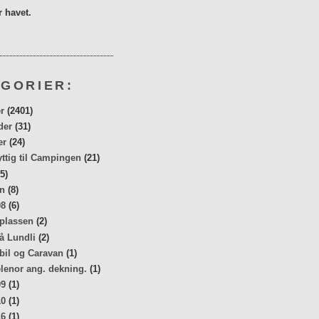
 havet.
GORIER:
r
(2401)
der
(31)
er
(24)
yttig til Campingen
(21)
5)
n
(8)
08
(6)
 plassen
(2)
å Lundli
(2)
bil og Caravan
(1)
elenor ang. dekning.
(1)
09
(1)
10
(1)
16
(1)