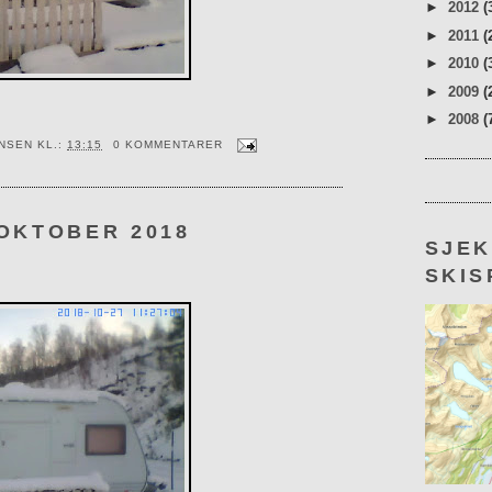
►
2012
(
►
2011
(
►
2010
(
►
2009
(
►
2008
(
ENSEN
KL.:
13:15
0 KOMMENTARER
 OKTOBER 2018
SJE
SKIS