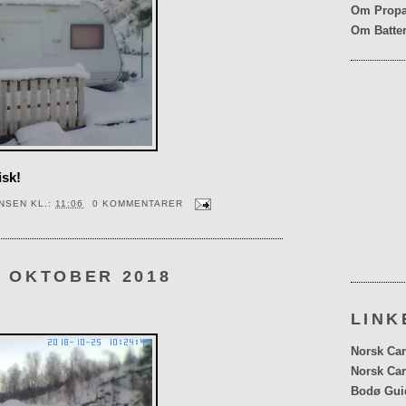
Om Propa
Om Batter
isk!
ENSEN
KL.:
11:06
0 KOMMENTARER
. OKTOBER 2018
LINK
Norsk Car
Norsk Car
Bodø Gui