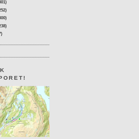
301)
252)
300)
238)
7)
KK
PORET!