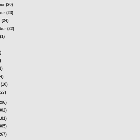
ber
(20)
ber
(23)
r
(24)
mber
(22)
t
(1)
)
)
)
1)
24)
r
(10)
(27)
296)
302)
181)
305)
267)