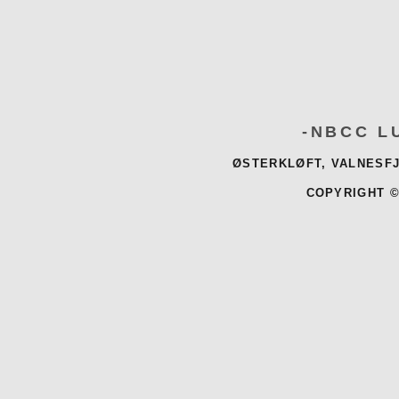
-NBCC L
ØSTERKLØFT, VALNESFJ
COPYRIGHT ©