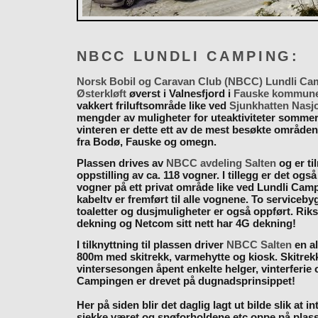
NBCC LUNDLI CAMPING:
Norsk Bobil og Caravan Club (NBCC) Lundli Ca
Østerkløft
øverst i Valnesfjord i
Fauske kommun
vakkert friluftsområde like ved
Sjunkhatten Nasj
mengder av muligheter for uteaktiviteter somme
vinteren er dette ett av de mest besøkte områden
fra Bodø, Fauske og omegn.
Plassen drives av
NBCC avdeling Salten
og er til
oppstilling av ca. 118 vogner. I tillegg er det også
vogner på ett privat område like ved Lundli Cam
kabeltv er fremført til alle vognene. To serviceb
toaletter og dusjmuligheter er også oppført. Rik
dekning og Netcom sitt nett har 4G dekning!
I tilknyttning til plassen driver
NBCC Salten
en al
800m med skitrekk, varmehytte og kiosk. Skitrekk
vintersesongen åpent enkelte helger, vinterferie
Campingen er drevet på dugnadsprinsippet!
Her på siden blir det daglig lagt ut bilde slik at i
sjekke været og snøforholdene etc oppe på plas