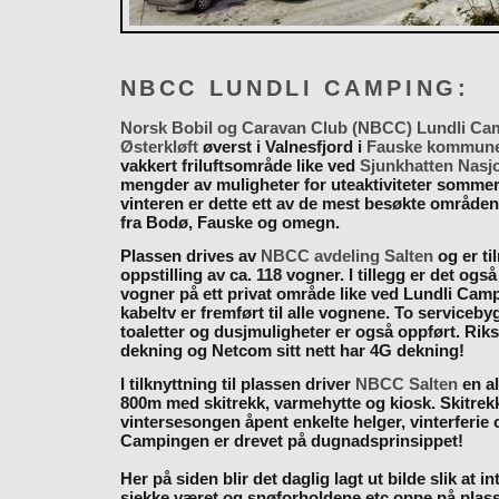
NBCC LUNDLI CAMPING:
Norsk Bobil og Caravan Club (NBCC) Lundli Ca
Østerkløft
øverst i Valnesfjord i
Fauske kommun
vakkert friluftsområde like ved
Sjunkhatten Nasj
mengder av muligheter for uteaktiviteter somme
vinteren er dette ett av de mest besøkte områden
fra Bodø, Fauske og omegn.
Plassen drives av
NBCC avdeling Salten
og er til
oppstilling av ca. 118 vogner. I tillegg er det også
vogner på ett privat område like ved Lundli Cam
kabeltv er fremført til alle vognene. To serviceb
toaletter og dusjmuligheter er også oppført. Rik
dekning og Netcom sitt nett har 4G dekning!
I tilknyttning til plassen driver
NBCC Salten
en al
800m med skitrekk, varmehytte og kiosk. Skitrekk
vintersesongen åpent enkelte helger, vinterferie
Campingen er drevet på dugnadsprinsippet!
Her på siden blir det daglig lagt ut bilde slik at i
sjekke været og snøforholdene etc oppe på plas