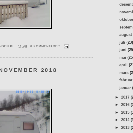
desem
novem
oktobe
septe
augus
juli
(23
ENSEN
KL.:
11:40
0 KOMMENTARER
juni
(25
mai
(25
april
(2
 NOVEMBER 2018
mars
(
februa
januar
►
2017
(
►
2016
(
►
2015
(
►
2014
(
►
2013
(