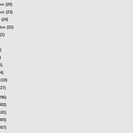
ber
(20)
ber
(23)
r
(24)
mber
(22)
t
(1)
)
)
)
1)
24)
r
(10)
(27)
296)
302)
181)
305)
267)