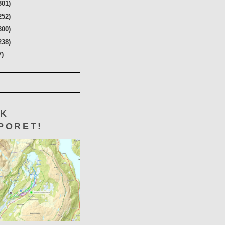
301)
252)
300)
238)
7)
KK
PORET!