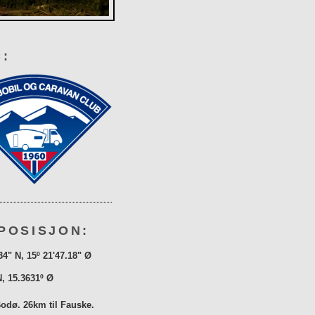
:
POSISJON:
34" N, 15º 21'47.18" Ø
N, 15.3631º Ø
Bodø. 26km til Fauske.