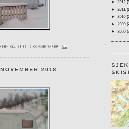
►
2012
(
►
2011
(
►
2010
(
►
2009
(
►
2008
(
ENSEN
KL.:
13:31
0 KOMMENTARER
SJE
 NOVEMBER 2018
SKIS