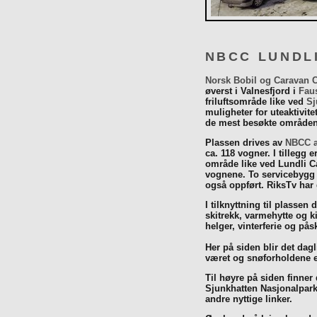
NBCC LUNDL
Norsk Bobil og Caravan 
øverst i Valnesfjord i
Fau
friluftsområde like ved
Sj
muligheter for uteaktivit
de mest besøkte områdene
Plassen drives av
NBCC a
ca. 118 vogner. I tillegg e
område like ved Lundli Ca
vognene. To servicebygg 
også oppført. RiksTv har
I tilknyttning til plassen 
skitrekk, varmehytte og k
helger, vinterferie og p
Her på siden blir det dagli
været og snøforholdene e
Til høyre på siden finner
Sjunkhatten Nasjonalpar
andre nyttige linker.