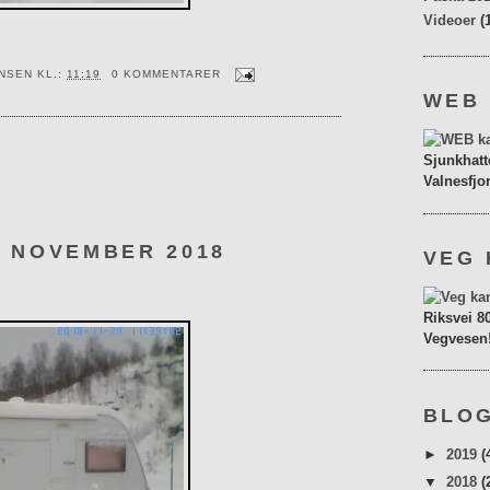
Videoer
(
ENSEN
KL.:
11:19
0 KOMMENTARER
WEB
Sjunkhatt
Valnesfjo
. NOVEMBER 2018
VEG 
Riksvei 8
Vegvesen
BLOG
►
2019
(
▼
2018
(