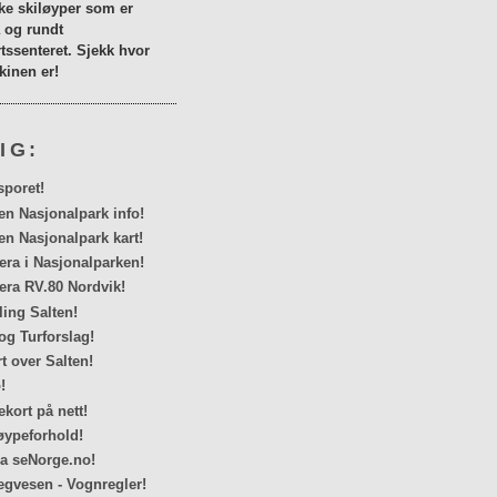
lke skiløyper som er
a og rundt
tssenteret. Sjekk hvor
inen er!
IG:
sporet!
en Nasjonalpark info!
en Nasjonalpark kart!
a i Nasjonalparken!
ra RV.80 Nordvik!
ing Salten!
og Turforslag!
rt over Salten!
!
kort på nett!
ypeforhold!
ra seNorge.no!
egvesen - Vognregler!