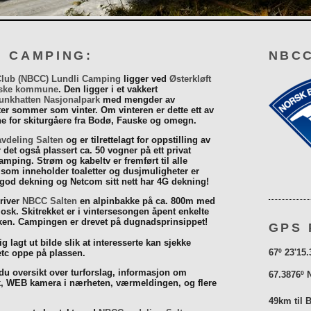
I CAMPING:
NBCC
Club (NBCC) Lundli Camping
ligger ved
Østerkløft
ske kommune
. Den ligger i et vakkert
unkhatten Nasjonalpark
med mengder av
eter sommer som vinter. Om vinteren er dette ett av
 for skiturgåere fra Bodø, Fauske og omegn.
vdeling Salten
og er tilrettelagt for oppstilling av
r det også plassert ca. 50 vogner på ett privat
mping. Strøm og kabeltv er fremført til alle
som inneholder toaletter og dusjmuligheter er
 god dekning og Netcom sitt nett har 4G dekning!
driver
NBCC Salten
en alpinbakke på ca. 800m med
iosk. Skitrekket er i vintersesongen åpent enkelte
åsken. Campingen er drevet på dugnadsprinsippet!
GPS 
g lagt ut bilde slik at interesserte kan sjekke
67º 23'15.
tc oppe på plassen.
 du oversikt over turforslag, informasjon om
67.3876º 
k, WEB kamera i nærheten, værmeldingen, og flere
49km til 