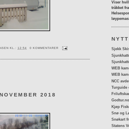
Viser hvi
tråkket fr
Helsespor
løypemask
NYTT
ENSEN
KL.:
12:54
0 KOMMENTARER
Sjekk Ski
Sjunkhatt
Sjunkhatt
WEB kamer
WEB kame
NCC avdel
Turguide 
Friluftska
 NOVEMBER 2018
Godtur.no
Kjøp Fiske
Snø og Lø
Snøkart f
Statens V