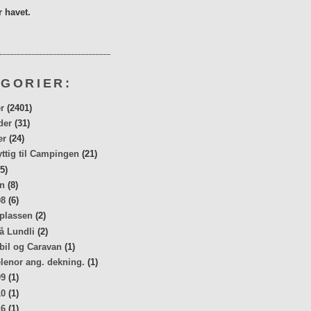
 havet.
GORIER:
r
(2401)
der
(31)
er
(24)
yttig til Campingen
(21)
5)
n
(8)
08
(6)
 plassen
(2)
å Lundli
(2)
bil og Caravan
(1)
elenor ang. dekning.
(1)
09
(1)
10
(1)
16
(1)