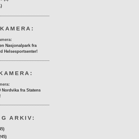
1)
 KAMERA:
en Nasjonalpark fra
rd Helsesportsenter!
KAMERA:
0 Nordvika fra Statens
!
G ARKIV:
45)
245)