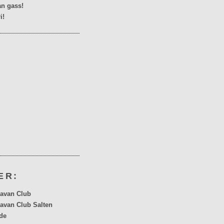
n gass!
i!
ER:
avan Club
avan Club Salten
de