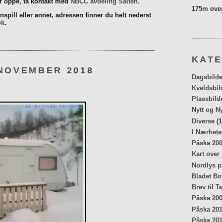
er oppe, ta kontakt med
NBCC avdeling Salten.
175m over
spill eller annet, adressen finner du helt nederst
ok
.
KATE
 NOVEMBER 2018
Dagsbilde
Kveldsbil
Plassbild
Nytt og N
Diverse
(1
I Nærhete
Påska 20
Kart over
Nordlys p
Bladet Bo
Brev til T
Påska 20
Påska 20
Påska 20