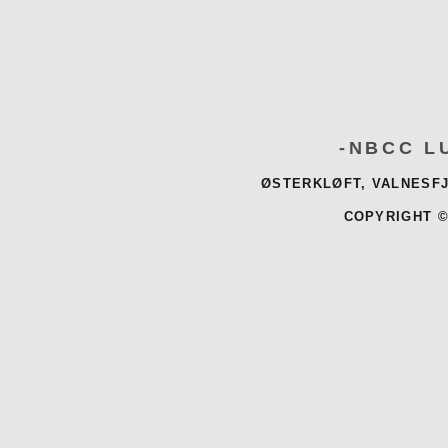
-NBCC L
ØSTERKLØFT, VALNESFJ
COPYRIGHT ©