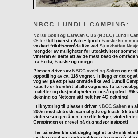
NBCC LUNDLI CAMPING:
Norsk Bobil og Caravan Club (NBCC) Lundli Ca
Østerkløft
øverst i Valnesfjord i
Fauske kommun
vakkert friluftsområde like ved
Sjunkhatten Nasj
mengder av muligheter for uteaktiviteter somme
vinteren er dette ett av de mest besøkte områden
fra Bodø, Fauske og omegn.
Plassen drives av
NBCC avdeling Salten
og er til
oppstilling av ca. 118 vogner. I tillegg er det også
vogner på ett privat område like ved Lundli Cam
kabeltv er fremført til alle vognene. To serviceb
toaletter og dusjmuligheter er også oppført. Rik
dekning og Netcom sitt nett har 4G dekning!
I tilknyttning til plassen driver
NBCC Salten
en al
800m med skitrekk, varmehytte og kiosk. Skitrekk
vintersesongen åpent enkelte helger, vinterferie
Campingen er drevet på dugnadsprinsippet!
Her på siden blir det daglig lagt ut bilde slik at i
sjekke været og snøforholdene etc oppe på plas