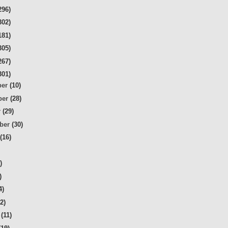
296)
302)
181)
305)
267)
301)
ber
(10)
ber
(28)
r
(29)
mber
(30)
t
(16)
)
)
)
4)
32)
r
(11)