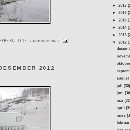
►
2017
(
►
2016
(
►
2015
(
►
2014
(
►
2013
(
ENSEN
KL.:
13:34
0 KOMMENTARER
▼
2012
(
desem
novem
oktobe
 DESEMBER 2012
septe
augus
juli
(30
juni
(30
mai
(32
april
(3
mars
(
februa