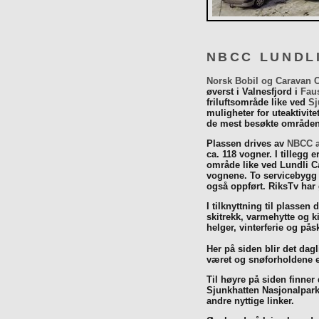
NBCC LUNDL
Norsk Bobil og Caravan 
øverst i Valnesfjord i
Fau
friluftsområde like ved
Sj
muligheter for uteaktivit
de mest besøkte områdene
Plassen drives av
NBCC a
ca. 118 vogner. I tillegg e
område like ved Lundli Ca
vognene. To servicebygg 
også oppført. RiksTv har
I tilknyttning til plassen 
skitrekk, varmehytte og k
helger, vinterferie og p
Her på siden blir det dagli
været og snøforholdene e
Til høyre på siden finner
Sjunkhatten Nasjonalpar
andre nyttige linker.