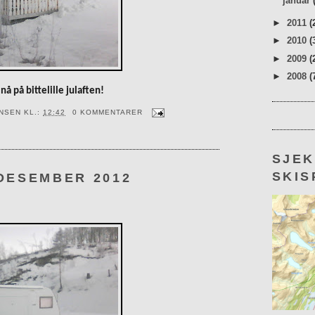
januar
►
2011
(
►
2010
(
►
2009
(
►
2008
(
å på bittelille julaften!
ENSEN
KL.:
12:42
0 KOMMENTARER
SJE
SKIS
 DESEMBER 2012