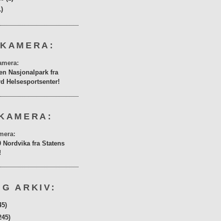
1)
 KAMERA:
en Nasjonalpark fra
rd Helsesportsenter!
KAMERA:
0 Nordvika fra Statens
!
G ARKIV:
45)
245)