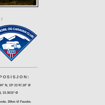
:
POSISJON:
34" N, 15º 21'47.18" Ø
N, 15.3631º Ø
Bodø. 26km til Fauske.