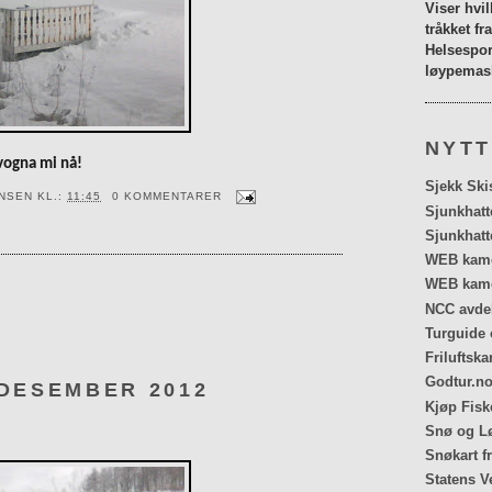
Viser hvi
tråkket fr
Helsespor
løypemask
NYTT
vogna mi nå!
Sjekk Ski
ENSEN
KL.:
11:45
0 KOMMENTARER
Sjunkhatt
Sjunkhatt
WEB kamer
WEB kame
NCC avdel
Turguide 
Friluftska
Godtur.no
 DESEMBER 2012
Kjøp Fiske
Snø og Lø
Snøkart f
Statens V