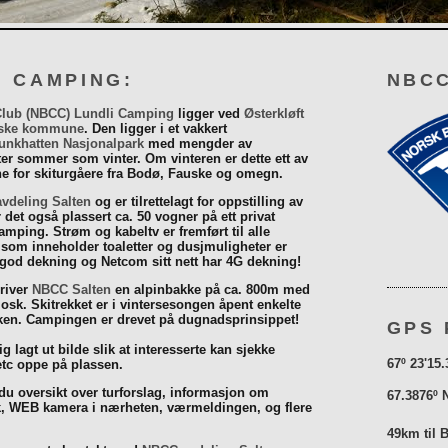
I CAMPING:
NBCC
Club (NBCC) Lundli Camping
ligger ved
Østerkløft
ske kommune
. Den ligger i et vakkert
unkhatten Nasjonalpark
med mengder av
eter sommer som vinter. Om vinteren er dette ett av
 for skiturgåere fra Bodø, Fauske og omegn.
vdeling Salten
og er tilrettelagt for oppstilling av
r det også plassert ca. 50 vogner på ett privat
mping. Strøm og kabeltv er fremført til alle
som inneholder toaletter og dusjmuligheter er
 god dekning og Netcom sitt nett har 4G dekning!
driver
NBCC Salten
en alpinbakke på ca. 800m med
iosk. Skitrekket er i vintersesongen åpent enkelte
åsken. Campingen er drevet på dugnadsprinsippet!
GPS 
g lagt ut bilde slik at interesserte kan sjekke
67º 23'15.
tc oppe på plassen.
 du oversikt over turforslag, informasjon om
67.3876º 
k, WEB kamera i nærheten, værmeldingen, og flere
49km til 