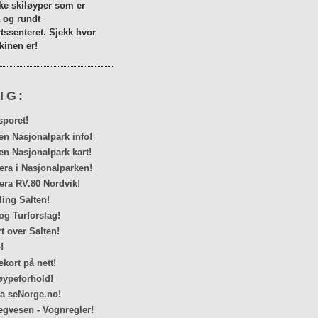
lke skiløyper som er
a og rundt
tssenteret. Sjekk hvor
inen er!
IG:
sporet!
en Nasjonalpark info!
en Nasjonalpark kart!
a i Nasjonalparken!
ra RV.80 Nordvik!
ing Salten!
og Turforslag!
rt over Salten!
!
kort på nett!
ypeforhold!
ra seNorge.no!
egvesen - Vognregler!