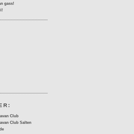
n gass!
i!
ER:
avan Club
avan Club Salten
de