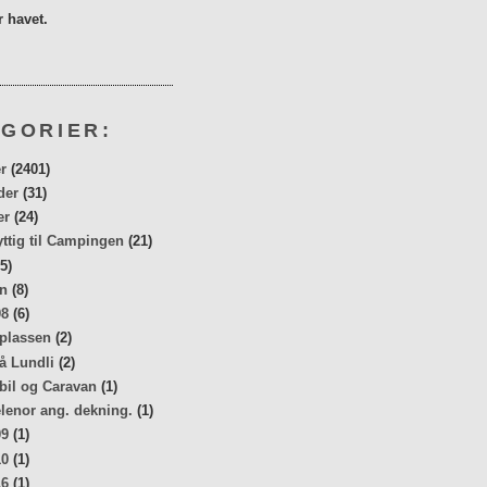
 havet.
GORIER:
r
(2401)
der
(31)
er
(24)
yttig til Campingen
(21)
5)
n
(8)
08
(6)
 plassen
(2)
å Lundli
(2)
bil og Caravan
(1)
elenor ang. dekning.
(1)
09
(1)
10
(1)
16
(1)