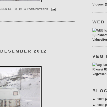
Videoer
(
ENSEN
KL.:
11:49
0 KOMMENTARER
WEB
Sjunkhatt
Valnesfjo
 DESEMBER 2012
VEG 
Riksvei 8
Vegvesen
BLOG
►
2019
(
►
2018
(