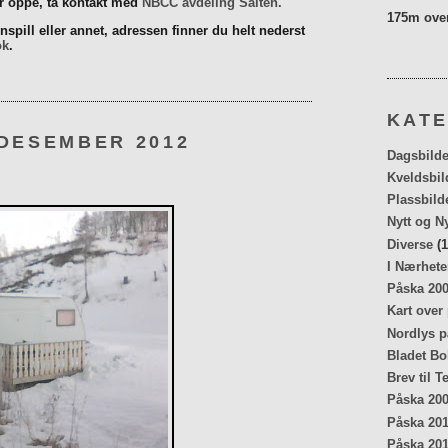
er oppe, ta kontakt med
NBCC avdeling Salten.
175m over
spill eller annet, adressen finner du helt nederst
ok
.
KATE
 DESEMBER 2012
Dagsbilde
Kveldsbil
Plassbild
Nytt og N
Diverse
(1
I Nærhete
Påska 20
Kart over
Nordlys p
Bladet Bo
Brev til T
Påska 20
Påska 20
Påska 20