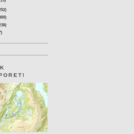
(19)
252)
300)
238)
7)
KK
PORET!