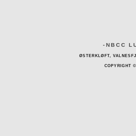
-NBCC L
ØSTERKLØFT, VALNESFJ
COPYRIGHT ©