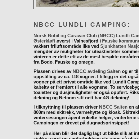
NBCC LUNDLI CAMPING:
Norsk Bobil og Caravan Club (NBCC) Lundli Ca
Østerkløft
øverst i Valnesfjord i
Fauske kommun
vakkert friluftsområde like ved
Sjunkhatten Nasj
mengder av muligheter for uteaktiviteter somme
vinteren er dette ett av de mest besøkte områden
fra Bodø, Fauske og omegn.
Plassen drives av
NBCC avdeling Salten
og er til
oppstilling av ca. 118 vogner. I tillegg er det også
vogner på ett privat område like ved Lundli Cam
kabeltv er fremført til alle vognene. To serviceb
toaletter og dusjmuligheter er også oppført. Rik
dekning og Netcom sitt nett har 4G dekning!
I tilknyttning til plassen driver
NBCC Salten
en al
800m med skitrekk, varmehytte og kiosk. Skitrekk
vintersesongen åpent enkelte helger, vinterferie
Campingen er drevet på dugnadsprinsippet!
Her på siden blir det daglig lagt ut bilde slik at i
sjekke været og snøforholdene etc oppe på plas