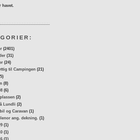
 havet.
GORIER:
r
(2401)
der
(31)
er
(24)
yttig til Campingen
(21)
5)
n
(8)
08
(6)
 plassen
(2)
å Lundli
(2)
bil og Caravan
(1)
elenor ang. dekning.
(1)
09
(1)
10
(1)
16
(1)