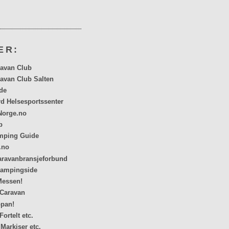
ER:
avan Club
avan Club Salten
de
rd Helsesportssenter
orge.no
p
mping Guide
.no
aravanbransjeforbund
ampingside
Messen!
 Caravan
opan!
Fortelt etc.
Markiser etc.