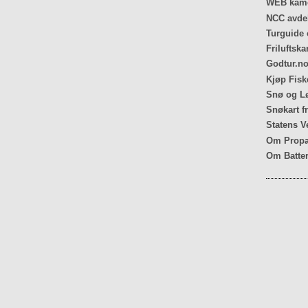
WEB kame
NCC avdel
Turguide 
Friluftska
Godtur.no
Kjøp Fiske
Snø og Lø
Snøkart f
Statens V
Om Propa
Om Batter