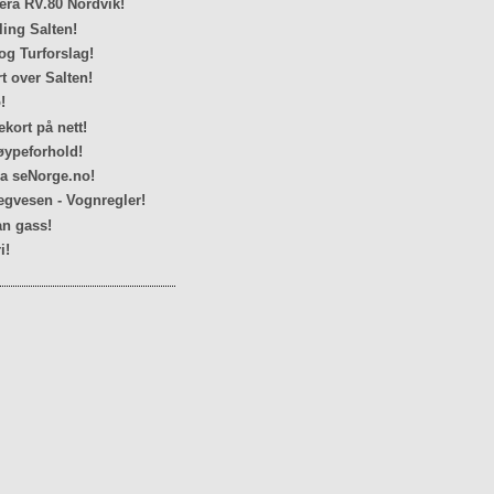
ra RV.80 Nordvik!
ing Salten!
og Turforslag!
rt over Salten!
!
kort på nett!
ypeforhold!
ra seNorge.no!
egvesen - Vognregler!
n gass!
i!