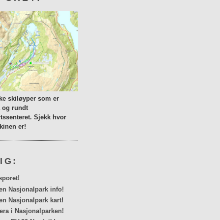
lke skiløyper som er
a og rundt
tssenteret. Sjekk hvor
inen er!
IG:
sporet!
en Nasjonalpark info!
en Nasjonalpark kart!
a i Nasjonalparken!