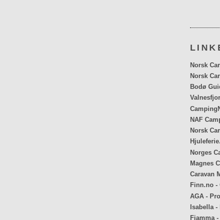
LINK
Norsk Car
Norsk Car
Bodø Gui
Valnesfjo
CampingN
NAF Cam
Norsk Ca
Hjuleferie
Norges C
Magnes C
Caravan 
Finn.no -
AGA - Pr
Isabella - 
Fiamma - 