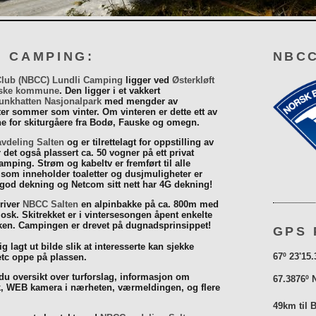
I CAMPING:
NBCC
Club (NBCC) Lundli Camping
ligger ved
Østerkløft
ske kommune
. Den ligger i et vakkert
unkhatten Nasjonalpark
med mengder av
eter sommer som vinter. Om vinteren er dette ett av
 for skiturgåere fra Bodø, Fauske og omegn.
vdeling Salten
og er tilrettelagt for oppstilling av
r det også plassert ca. 50 vogner på ett privat
mping. Strøm og kabeltv er fremført til alle
som inneholder toaletter og dusjmuligheter er
 god dekning og Netcom sitt nett har 4G dekning!
driver
NBCC Salten
en alpinbakke på ca. 800m med
iosk. Skitrekket er i vintersesongen åpent enkelte
åsken. Campingen er drevet på dugnadsprinsippet!
GPS 
g lagt ut bilde slik at interesserte kan sjekke
67º 23'15.
tc oppe på plassen.
 du oversikt over turforslag, informasjon om
67.3876º 
k, WEB kamera i nærheten, værmeldingen, og flere
49km til 