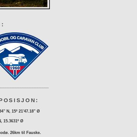
:
POSISJON:
34" N, 15º 21'47.18" Ø
N, 15.3631º Ø
Bodø. 26km til Fauske.