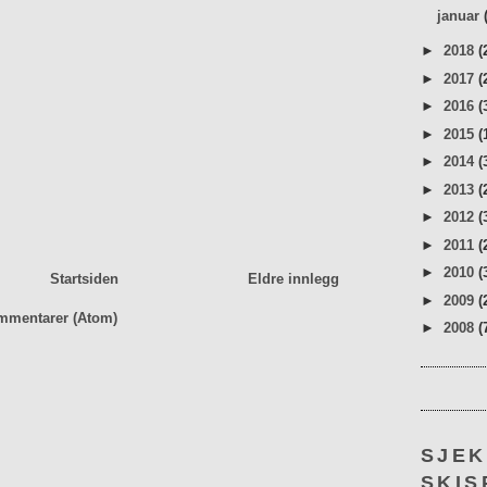
januar
►
2018
(
►
2017
(
►
2016
(
►
2015
(
►
2014
(
►
2013
(
►
2012
(
►
2011
(
►
2010
(
Startsiden
Eldre innlegg
►
2009
(
mmentarer (Atom)
►
2008
(
SJE
SKIS