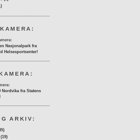
1)
 KAMERA:
en Nasjonalpark fra
rd Helsesportsenter!
KAMERA:
0 Nordvika fra Statens
!
G ARKIV:
45)
r
(19)