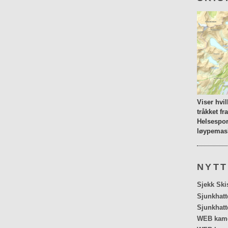
Viser hvi
tråkket fr
Helsespor
løypemask
NYTT
Sjekk Ski
Sjunkhatt
Sjunkhatt
WEB kamer