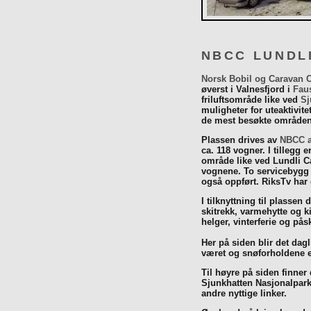
NBCC LUNDL
Norsk Bobil og Caravan 
øverst i Valnesfjord i
Fau
friluftsområde like ved
Sj
muligheter for uteaktivit
de mest besøkte områdene
Plassen drives av
NBCC a
ca. 118 vogner. I tillegg e
område like ved Lundli Ca
vognene. To servicebygg 
også oppført. RiksTv har
I tilknyttning til plassen 
skitrekk, varmehytte og k
helger, vinterferie og p
Her på siden blir det dagli
været og snøforholdene e
Til høyre på siden finner
Sjunkhatten Nasjonalpar
andre nyttige linker.