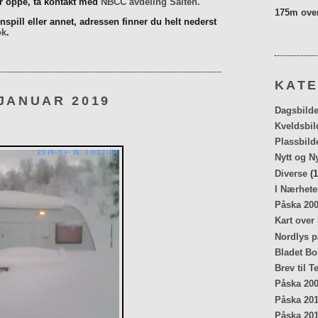
er oppe, ta kontakt med
NBCC avdeling Salten.
175m over
spill eller annet, adressen finner du helt nederst
ok
.
KATE
JANUAR 2019
Dagsbilde
Kveldsbil
Plassbild
Nytt og N
Diverse
(1
I Nærhete
Påska 20
Kart over
Nordlys p
Bladet Bo
Brev til T
Påska 20
Påska 20
Påska 20