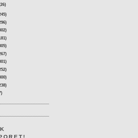
(26)
245)
296)
302)
181)
305)
267)
301)
252)
300)
238)
7)
KK
PORET!