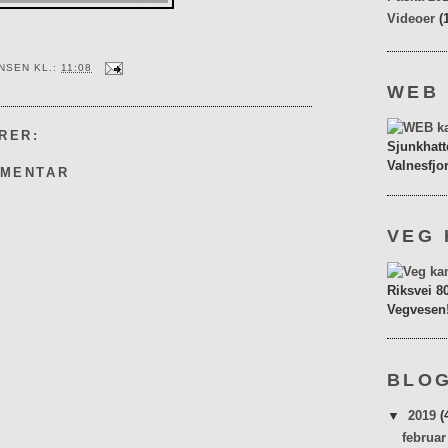
Videoer
(
ENSEN
KL.:
11:08
WEB
RER:
Sjunkhatt
Valnesfjo
MMENTAR
VEG 
Riksvei 8
Vegvesen
BLOG
▼
2019
(
februa