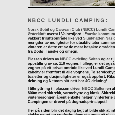
NBCC LUNDLI CAMPING:
Norsk Bobil og Caravan Club (NBCC) Lundli Ca
Østerkløft
øverst i Valnesfjord i
Fauske kommun
vakkert friluftsområde like ved
Sjunkhatten Nasj
mengder av muligheter for uteaktiviteter somme
vinteren er dette ett av de mest besøkte områden
fra Bodø, Fauske og omegn.
Plassen drives av
NBCC avdeling Salten
og er til
oppstilling av ca. 118 vogner. I tillegg er det også
vogner på ett privat område like ved Lundli Cam
kabeltv er fremført til alle vognene. To serviceb
toaletter og dusjmuligheter er også oppført. Rik
dekning og Netcom sitt nett har 4G dekning!
I tilknyttning til plassen driver
NBCC Salten
en al
800m med skitrekk, varmehytte og kiosk. Skitrekk
vintersesongen åpent enkelte helger, vinterferie
Campingen er drevet på dugnadsprinsippet!
Her på siden blir det daglig lagt ut bilde slik at i
sjekke været og snøforholdene etc oppe på plas