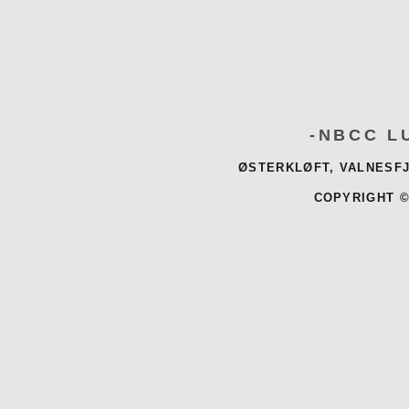
-NBCC L
ØSTERKLØFT, VALNESFJ
COPYRIGHT ©