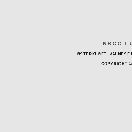
-NBCC L
ØSTERKLØFT, VALNESFJ
COPYRIGHT ©