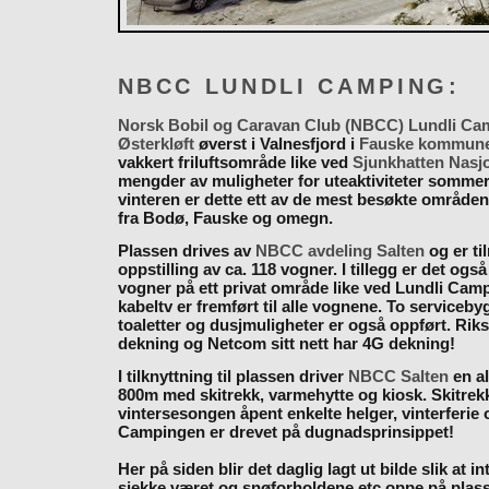
NBCC LUNDLI CAMPING:
Norsk Bobil og Caravan Club (NBCC) Lundli Ca
Østerkløft
øverst i Valnesfjord i
Fauske kommun
vakkert friluftsområde like ved
Sjunkhatten Nasj
mengder av muligheter for uteaktiviteter somme
vinteren er dette ett av de mest besøkte områden
fra Bodø, Fauske og omegn.
Plassen drives av
NBCC avdeling Salten
og er til
oppstilling av ca. 118 vogner. I tillegg er det også
vogner på ett privat område like ved Lundli Cam
kabeltv er fremført til alle vognene. To serviceb
toaletter og dusjmuligheter er også oppført. Rik
dekning og Netcom sitt nett har 4G dekning!
I tilknyttning til plassen driver
NBCC Salten
en al
800m med skitrekk, varmehytte og kiosk. Skitrekk
vintersesongen åpent enkelte helger, vinterferie
Campingen er drevet på dugnadsprinsippet!
Her på siden blir det daglig lagt ut bilde slik at i
sjekke været og snøforholdene etc oppe på plas