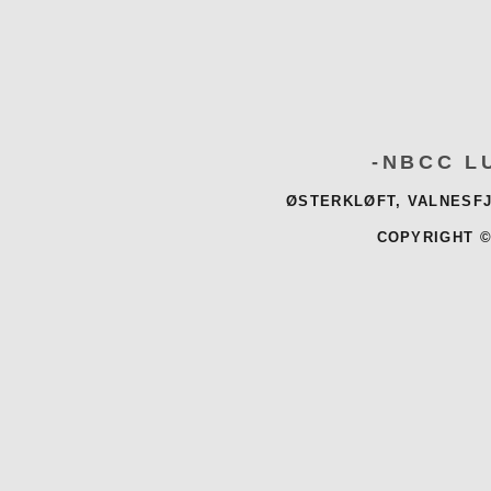
-NBCC L
ØSTERKLØFT, VALNESFJ
COPYRIGHT ©