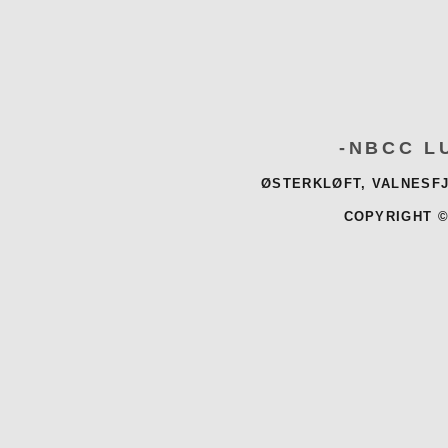
-NBCC L
ØSTERKLØFT, VALNESFJ
COPYRIGHT ©