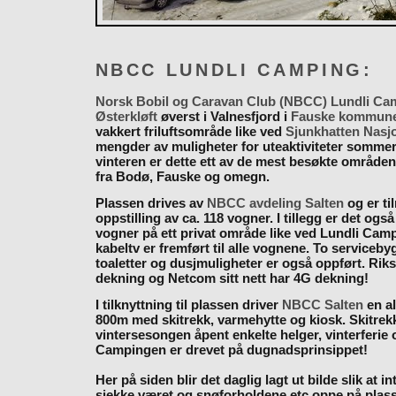
NBCC LUNDLI CAMPING:
Norsk Bobil og Caravan Club (NBCC) Lundli Ca
Østerkløft
øverst i Valnesfjord i
Fauske kommun
vakkert friluftsområde like ved
Sjunkhatten Nasj
mengder av muligheter for uteaktiviteter somme
vinteren er dette ett av de mest besøkte områden
fra Bodø, Fauske og omegn.
Plassen drives av
NBCC avdeling Salten
og er til
oppstilling av ca. 118 vogner. I tillegg er det også
vogner på ett privat område like ved Lundli Cam
kabeltv er fremført til alle vognene. To serviceb
toaletter og dusjmuligheter er også oppført. Rik
dekning og Netcom sitt nett har 4G dekning!
I tilknyttning til plassen driver
NBCC Salten
en al
800m med skitrekk, varmehytte og kiosk. Skitrekk
vintersesongen åpent enkelte helger, vinterferie
Campingen er drevet på dugnadsprinsippet!
Her på siden blir det daglig lagt ut bilde slik at i
sjekke været og snøforholdene etc oppe på plas