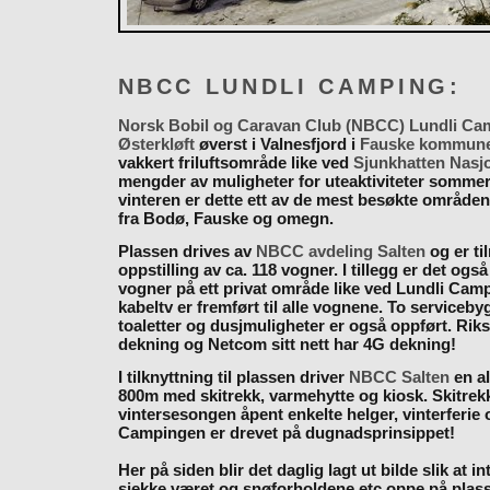
NBCC LUNDLI CAMPING:
Norsk Bobil og Caravan Club (NBCC) Lundli Ca
Østerkløft
øverst i Valnesfjord i
Fauske kommun
vakkert friluftsområde like ved
Sjunkhatten Nasj
mengder av muligheter for uteaktiviteter somme
vinteren er dette ett av de mest besøkte områden
fra Bodø, Fauske og omegn.
Plassen drives av
NBCC avdeling Salten
og er til
oppstilling av ca. 118 vogner. I tillegg er det også
vogner på ett privat område like ved Lundli Cam
kabeltv er fremført til alle vognene. To serviceb
toaletter og dusjmuligheter er også oppført. Rik
dekning og Netcom sitt nett har 4G dekning!
I tilknyttning til plassen driver
NBCC Salten
en al
800m med skitrekk, varmehytte og kiosk. Skitrekk
vintersesongen åpent enkelte helger, vinterferie
Campingen er drevet på dugnadsprinsippet!
Her på siden blir det daglig lagt ut bilde slik at i
sjekke været og snøforholdene etc oppe på plas