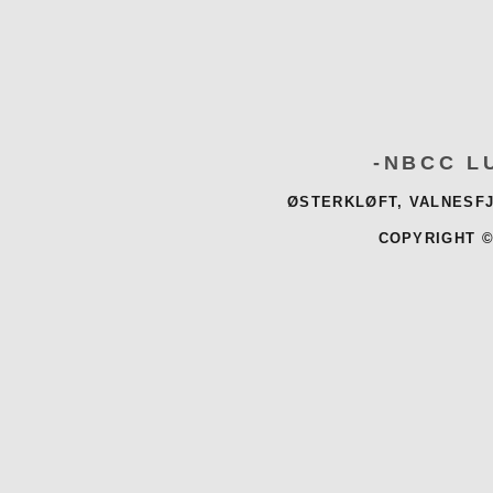
-NBCC L
ØSTERKLØFT, VALNESFJ
COPYRIGHT ©