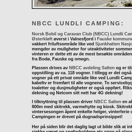
NBCC LUNDLI CAMPING:
Norsk Bobil og Caravan Club (NBCC) Lundli Ca
Østerkløft
øverst i Valnesfjord i
Fauske kommun
vakkert friluftsområde like ved
Sjunkhatten Nasj
mengder av muligheter for uteaktiviteter somme
vinteren er dette ett av de mest besøkte områden
fra Bodø, Fauske og omegn.
Plassen drives av
NBCC avdeling Salten
og er til
oppstilling av ca. 118 vogner. I tillegg er det også
vogner på ett privat område like ved Lundli Cam
kabeltv er fremført til alle vognene. To serviceb
toaletter og dusjmuligheter er også oppført. Rik
dekning og Netcom sitt nett har 4G dekning!
I tilknyttning til plassen driver
NBCC Salten
en al
800m med skitrekk, varmehytte og kiosk. Skitrekk
vintersesongen åpent enkelte helger, vinterferie
Campingen er drevet på dugnadsprinsippet!
Her på siden blir det daglig lagt ut bilde slik at i
sjekke været og snøforholdene etc oppe på plas