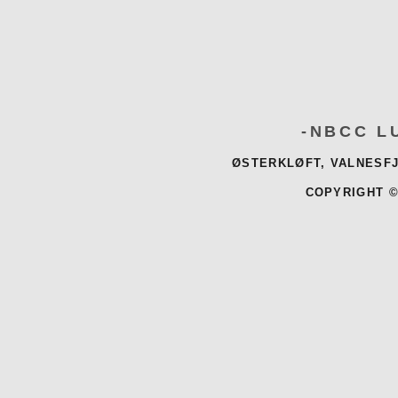
-NBCC L
ØSTERKLØFT, VALNESFJ
COPYRIGHT ©