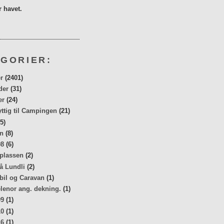
 havet.
GORIER:
r
(2401)
der
(31)
er
(24)
yttig til Campingen
(21)
5)
n
(8)
08
(6)
 plassen
(2)
å Lundli
(2)
bil og Caravan
(1)
elenor ang. dekning.
(1)
09
(1)
10
(1)
16
(1)