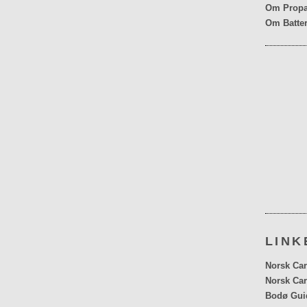
Om Propa
Om Batter
LINK
Norsk Car
Norsk Car
Bodø Gui