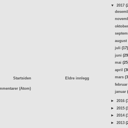
▼
2017
(
desem
novem
oktobe
septe
augus
juli
(17
juni
(29
mai
(25
april
(3
mars
(
Startsiden
Eldre innlegg
februa
mmentarer (Atom)
januar
►
2016
(
►
2015
(
►
2014
(
►
2013
(