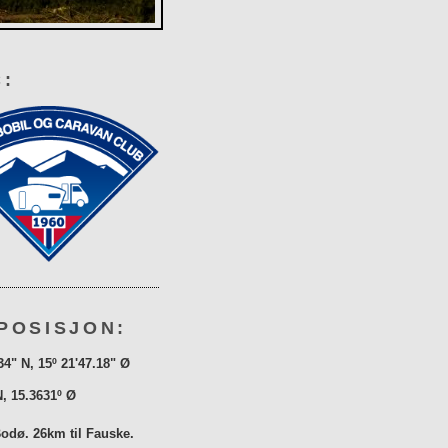
:
POSISJON:
34" N, 15º 21'47.18" Ø
N, 15.3631º Ø
Bodø. 26km til Fauske.