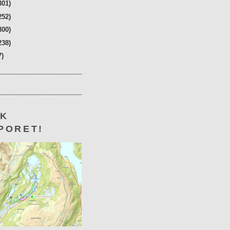
301)
252)
300)
238)
7)
KK
PORET!