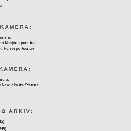
1)
 KAMERA:
en Nasjonalpark fra
rd Helsesportsenter!
KAMERA:
0 Nordvika fra Statens
!
G ARKIV:
45)
245)