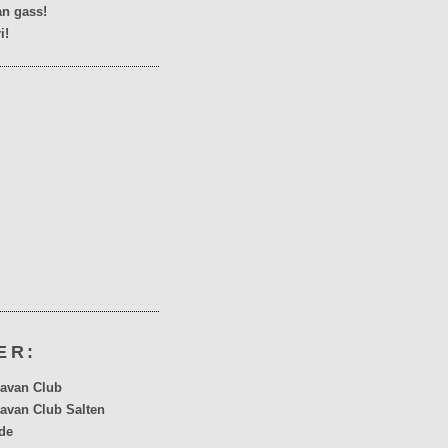
n gass!
i!
ER:
avan Club
avan Club Salten
de