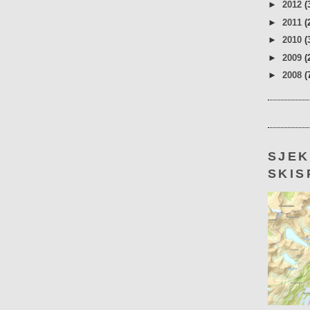
►
2012
(
►
2011
(
►
2010
(
►
2009
(
►
2008
(
SJE
SKIS