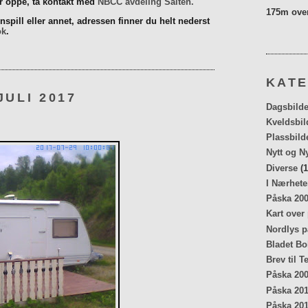
er oppe, ta kontakt med
NBCC avdeling Salten.
175m over
spill eller annet, adressen finner du helt nederst
ok
.
KATE
JULI 2017
Dagsbilde
Kveldsbil
Plassbild
Nytt og N
Diverse
(1
I Nærhete
Påska 20
Kart over
Nordlys p
Bladet Bo
Brev til T
Påska 20
Påska 20
Påska 20