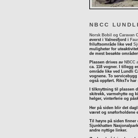
NBCC LUNDL
Norsk Bobil og Caravan 
øverst i Valnesfjord i
Fau
friluftsområde like ved
Sj
muligheter for uteaktivit
de mest besøkte områdene
Plassen drives av
NBCC a
ca. 118 vogner. I tillegg e
område like ved Lundli Ca
vognene. To servicebygg 
også oppført. RiksTv har
I tilknyttning til plassen 
skitrekk, varmehytte og k
helger, vinterferie og p
Her på siden blir det dagli
været og snøforholdene e
Til høyre på siden finner
Sjunkhatten Nasjonalpar
andre nyttige linker.