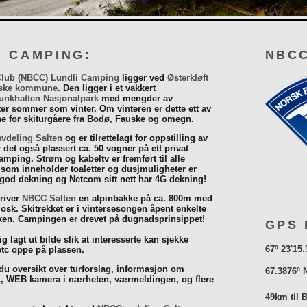
I CAMPING:
NBCC
Club (NBCC) Lundli Camping
ligger ved
Østerkløft
ske kommune
. Den ligger i et vakkert
unkhatten Nasjonalpark
med mengder av
eter sommer som vinter. Om vinteren er dette ett av
 for skiturgåere fra Bodø, Fauske og omegn.
vdeling Salten
og er tilrettelagt for oppstilling av
r det også plassert ca. 50 vogner på ett privat
mping. Strøm og kabeltv er fremført til alle
som inneholder toaletter og dusjmuligheter er
 god dekning og Netcom sitt nett har 4G dekning!
driver
NBCC Salten
en alpinbakke på ca. 800m med
iosk. Skitrekket er i vintersesongen åpent enkelte
åsken. Campingen er drevet på dugnadsprinsippet!
GPS 
g lagt ut bilde slik at interesserte kan sjekke
67º 23'15.
tc oppe på plassen.
 du oversikt over turforslag, informasjon om
67.3876º 
k, WEB kamera i nærheten, værmeldingen, og flere
49km til 