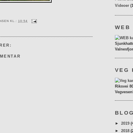
Videoer
(
ENSEN
KL.:
10:54
WEB
Sjunkhatt
RER:
Valnesfjo
MMENTAR
VEG 
Riksvei 8
Vegvesen
BLOG
►
2019
(
►
2018
(