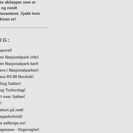
lke skiløyper som er
a og rundt
tssenteret. Sjekk hvor
inen er!
IG:
sporet!
en Nasjonalpark info!
en Nasjonalpark kart!
a i Nasjonalparken!
ra RV.80 Nordvik!
ing Salten!
og Turforslag!
rt over Salten!
!
kort på nett!
ypeforhold!
ra seNorge.no!
egvesen - Vognregler!