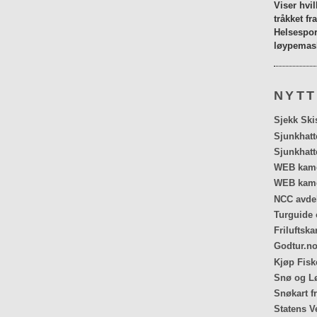
Viser hvi
tråkket fr
Helsespor
løypemask
NYTT
Sjekk Ski
Sjunkhatt
Sjunkhatt
WEB kamer
WEB kame
NCC avdel
Turguide 
Friluftska
Godtur.no
Kjøp Fiske
Snø og Lø
Snøkart f
Statens V