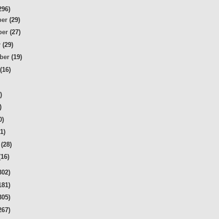
296)
ber
(29)
ber
(27)
r
(29)
mber
(19)
t
(16)
)
)
)
0)
31)
r
(28)
(16)
302)
181)
305)
267)