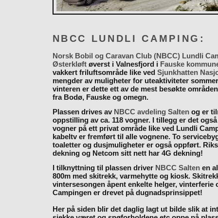
NBCC LUNDLI CAMPING:
Norsk Bobil og Caravan Club (NBCC) Lundli Ca
Østerkløft
øverst i Valnesfjord i
Fauske kommun
vakkert friluftsområde like ved
Sjunkhatten Nasj
mengder av muligheter for uteaktiviteter somme
vinteren er dette ett av de mest besøkte områden
fra Bodø, Fauske og omegn.
Plassen drives av
NBCC avdeling Salten
og er til
oppstilling av ca. 118 vogner. I tillegg er det også
vogner på ett privat område like ved Lundli Cam
kabeltv er fremført til alle vognene. To serviceb
toaletter og dusjmuligheter er også oppført. Rik
dekning og Netcom sitt nett har 4G dekning!
I tilknyttning til plassen driver
NBCC Salten
en al
800m med skitrekk, varmehytte og kiosk. Skitrekk
vintersesongen åpent enkelte helger, vinterferie
Campingen er drevet på dugnadsprinsippet!
Her på siden blir det daglig lagt ut bilde slik at i
sjekke været og snøforholdene etc oppe på plas