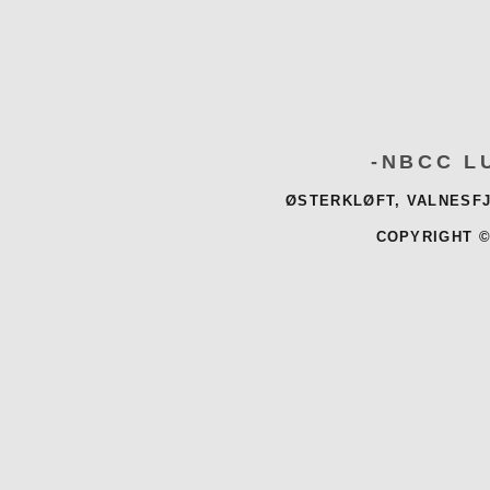
-NBCC L
ØSTERKLØFT, VALNESFJ
COPYRIGHT ©