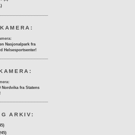
1)
 KAMERA:
en Nasjonalpark fra
rd Helsesportsenter!
KAMERA:
0 Nordvika fra Statens
!
G ARKIV:
45)
245)