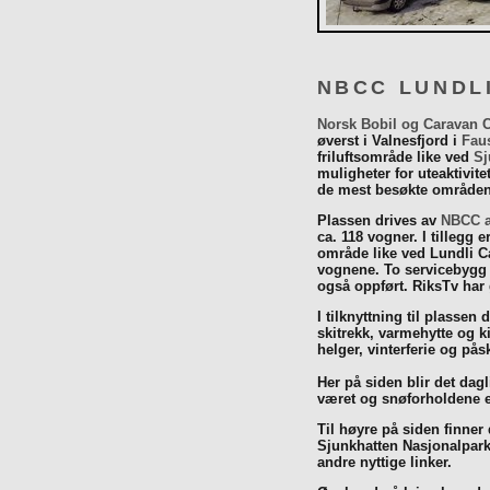
NBCC LUNDL
Norsk Bobil og Caravan 
øverst i Valnesfjord i
Fau
friluftsområde like ved
Sj
muligheter for uteaktivit
de mest besøkte områdene
Plassen drives av
NBCC a
ca. 118 vogner. I tillegg e
område like ved Lundli Ca
vognene. To servicebygg 
også oppført. RiksTv har
I tilknyttning til plassen 
skitrekk, varmehytte og k
helger, vinterferie og p
Her på siden blir det dagli
været og snøforholdene e
Til høyre på siden finner
Sjunkhatten Nasjonalpar
andre nyttige linker.