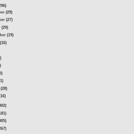
296)
ber
(29)
ber
(27)
r
(29)
mber
(19)
t
(16)
)
)
)
0)
31)
r
(28)
(16)
302)
181)
305)
267)