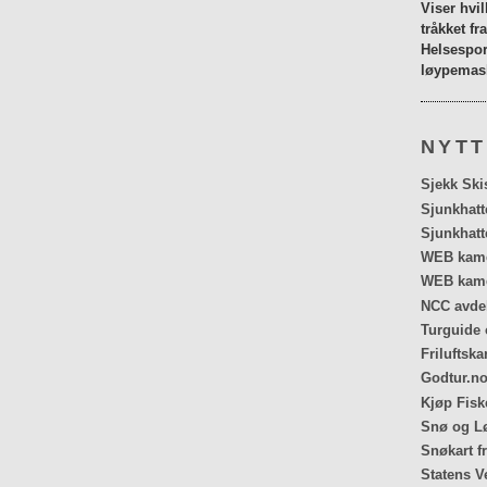
Viser hvi
tråkket fr
Helsespor
løypemask
NYTT
Sjekk Ski
Sjunkhatt
Sjunkhatt
WEB kamer
WEB kame
NCC avdel
Turguide 
Friluftska
Godtur.no
Kjøp Fiske
Snø og Lø
Snøkart f
Statens V