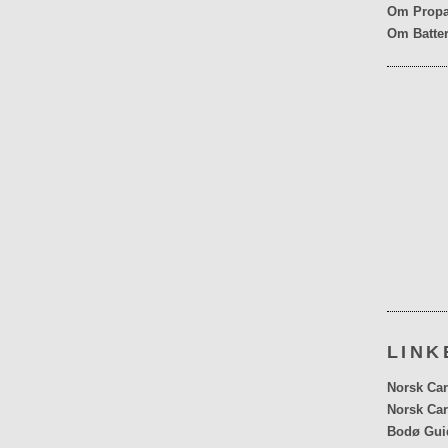
Om Propa
Om Batter
LINK
Norsk Car
Norsk Car
Bodø Gui