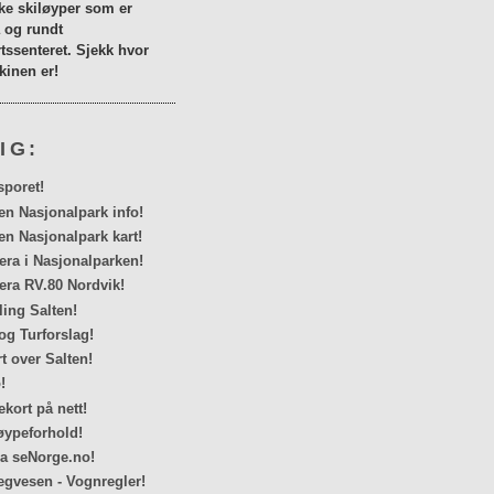
lke skiløyper som er
a og rundt
tssenteret. Sjekk hvor
inen er!
IG:
sporet!
en Nasjonalpark info!
en Nasjonalpark kart!
a i Nasjonalparken!
ra RV.80 Nordvik!
ing Salten!
og Turforslag!
rt over Salten!
!
kort på nett!
ypeforhold!
ra seNorge.no!
egvesen - Vognregler!