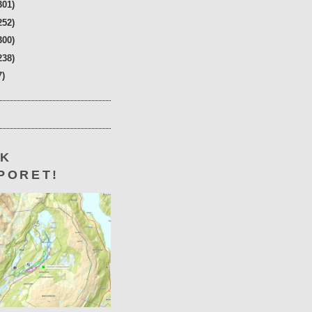
301)
252)
300)
238)
7)
KK
PORET!