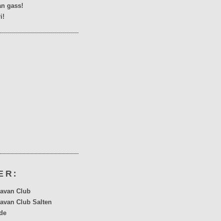
n gass!
i!
ER:
avan Club
avan Club Salten
de