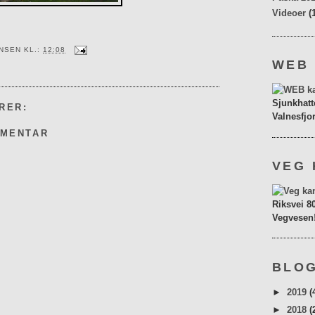
Videoer
(
ENSEN
KL.:
12:08
WEB
Sjunkhatt
RER:
Valnesfjo
MMENTAR
VEG 
Riksvei 8
Vegvesen
BLOG
►
2019
(
►
2018
(