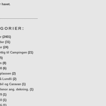
 havet.
GORIER:
r
(2401)
der
(31)
er
(24)
yttig til Campingen
(21)
5)
n
(8)
08
(6)
 plassen
(2)
å Lundli
(2)
bil og Caravan
(1)
elenor ang. dekning.
(1)
09
(1)
10
(1)
16
(1)