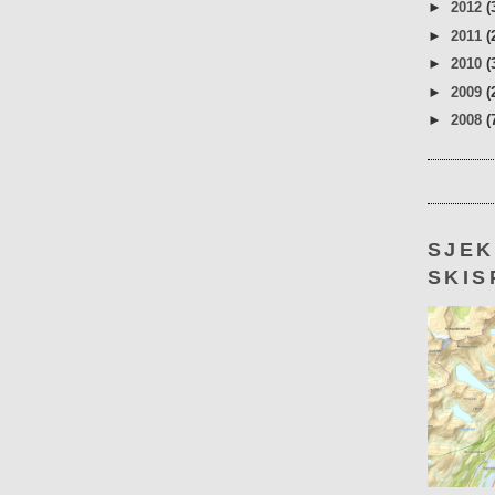
►
2012
(
►
2011
(
►
2010
(
►
2009
(
►
2008
(
SJE
SKIS