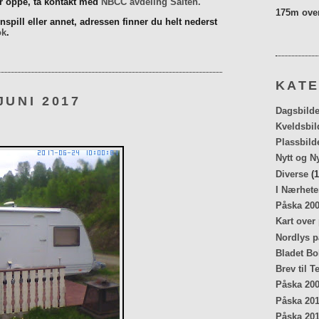
er oppe, ta kontakt med
NBCC avdeling Salten.
175m over
spill eller annet, adressen finner du helt nederst
ok
.
KATE
JUNI 2017
Dagsbilde
Kveldsbil
Plassbild
Nytt og N
Diverse
(1
I Nærhete
Påska 20
Kart over
Nordlys p
Bladet Bo
Brev til T
Påska 20
Påska 20
Påska 20