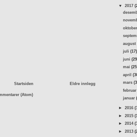
▼
2017
(
desem
novem
oktobe
septe
augus
juli
(17
juni
(29
mai
(25
april
(3
mars
(
Startsiden
Eldre innlegg
februa
mmentarer (Atom)
januar
►
2016
(
►
2015
(
►
2014
(
►
2013
(