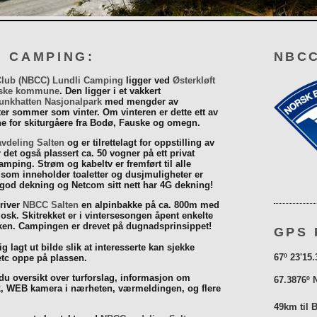
I CAMPING:
NBCC
Club (NBCC) Lundli Camping
ligger ved
Østerkløft
ske kommune
. Den ligger i et vakkert
unkhatten Nasjonalpark
med mengder av
eter sommer som vinter. Om vinteren er dette ett av
 for skiturgåere fra Bodø, Fauske og omegn.
vdeling Salten
og er tilrettelagt for oppstilling av
r det også plassert ca. 50 vogner på ett privat
mping. Strøm og kabeltv er fremført til alle
som inneholder toaletter og dusjmuligheter er
 god dekning og Netcom sitt nett har 4G dekning!
driver
NBCC Salten
en alpinbakke på ca. 800m med
iosk. Skitrekket er i vintersesongen åpent enkelte
åsken. Campingen er drevet på dugnadsprinsippet!
GPS 
g lagt ut bilde slik at interesserte kan sjekke
67º 23'15.
tc oppe på plassen.
 du oversikt over turforslag, informasjon om
67.3876º 
k, WEB kamera i nærheten, værmeldingen, og flere
49km til 