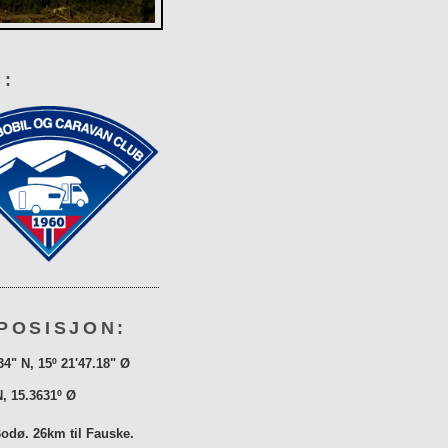
:
POSISJON:
34" N, 15º 21'47.18" Ø
N, 15.3631º Ø
Bodø. 26km til Fauske.