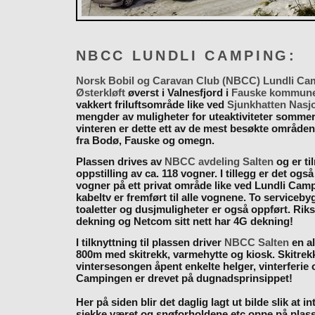
NBCC LUNDLI CAMPING:
Norsk Bobil og Caravan Club (NBCC) Lundli Ca
Østerkløft
øverst i Valnesfjord i
Fauske kommun
vakkert friluftsområde like ved
Sjunkhatten Nasj
mengder av muligheter for uteaktiviteter somme
vinteren er dette ett av de mest besøkte områden
fra Bodø, Fauske og omegn.
Plassen drives av
NBCC avdeling Salten
og er til
oppstilling av ca. 118 vogner. I tillegg er det også
vogner på ett privat område like ved Lundli Cam
kabeltv er fremført til alle vognene. To serviceb
toaletter og dusjmuligheter er også oppført. Rik
dekning og Netcom sitt nett har 4G dekning!
I tilknyttning til plassen driver
NBCC Salten
en al
800m med skitrekk, varmehytte og kiosk. Skitrekk
vintersesongen åpent enkelte helger, vinterferie
Campingen er drevet på dugnadsprinsippet!
Her på siden blir det daglig lagt ut bilde slik at i
sjekke været og snøforholdene etc oppe på plas