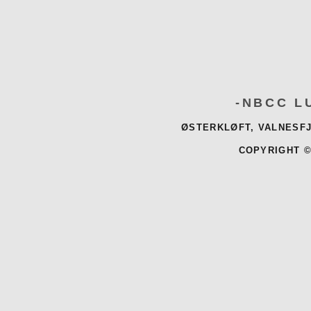
-NBCC L
ØSTERKLØFT, VALNESFJ
COPYRIGHT ©