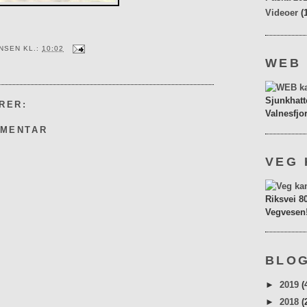
Videoer
(
ENSEN
KL.:
10:02
WEB
Sjunkhatt
RER:
Valnesfjo
MMENTAR
VEG 
Riksvei 8
Vegvesen
BLOG
►
2019
(
►
2018
(