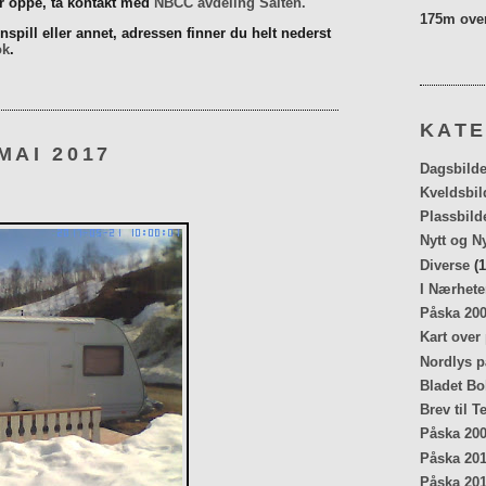
er oppe, ta kontakt med
NBCC avdeling Salten.
175m over
spill eller annet, adressen finner du helt nederst
ok
.
KATE
MAI 2017
Dagsbilde
Kveldsbil
Plassbild
Nytt og N
Diverse
(1
I Nærhete
Påska 20
Kart over
Nordlys p
Bladet Bo
Brev til T
Påska 20
Påska 20
Påska 20