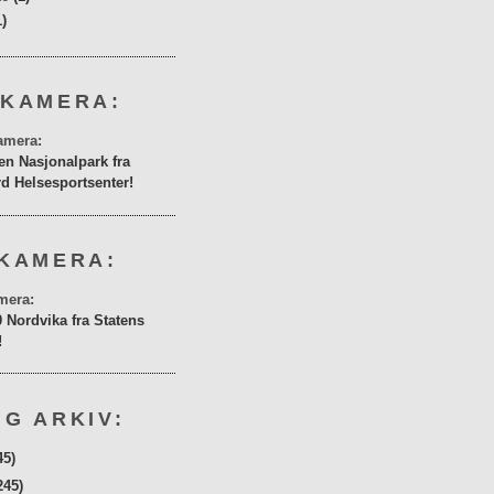
1)
 KAMERA:
en Nasjonalpark fra
rd Helsesportsenter!
KAMERA:
0 Nordvika fra Statens
!
G ARKIV:
45)
245)