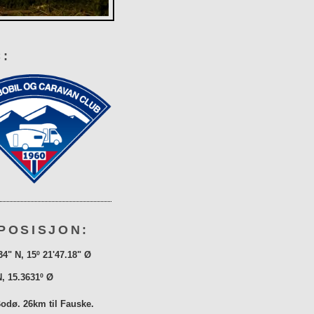
:
POSISJON:
34" N, 15º 21'47.18" Ø
N, 15.3631º Ø
Bodø. 26km til Fauske.