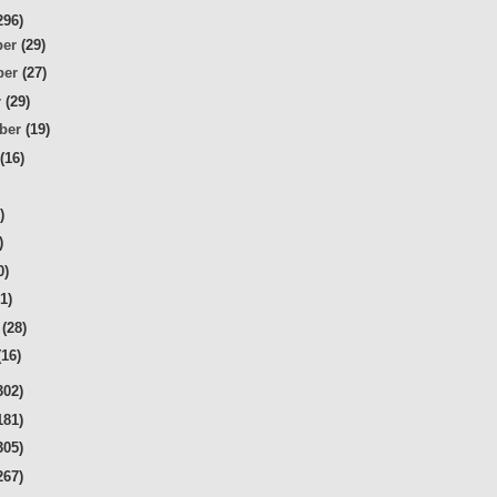
296)
ber
(29)
ber
(27)
r
(29)
mber
(19)
t
(16)
)
)
)
0)
31)
r
(28)
(16)
302)
181)
305)
267)