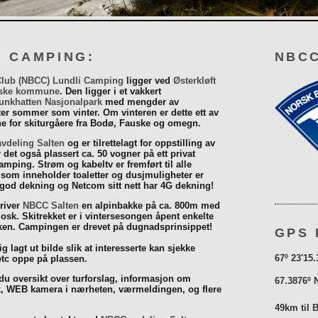
I CAMPING:
NBCC
Club (NBCC) Lundli Camping
ligger ved
Østerkløft
ske kommune
. Den ligger i et vakkert
unkhatten Nasjonalpark
med mengder av
eter sommer som vinter. Om vinteren er dette ett av
 for skiturgåere fra Bodø, Fauske og omegn.
vdeling Salten
og er tilrettelagt for oppstilling av
r det også plassert ca. 50 vogner på ett privat
mping. Strøm og kabeltv er fremført til alle
som inneholder toaletter og dusjmuligheter er
 god dekning og Netcom sitt nett har 4G dekning!
driver
NBCC Salten
en alpinbakke på ca. 800m med
iosk. Skitrekket er i vintersesongen åpent enkelte
åsken. Campingen er drevet på dugnadsprinsippet!
GPS 
g lagt ut bilde slik at interesserte kan sjekke
67º 23'15.
tc oppe på plassen.
 du oversikt over turforslag, informasjon om
67.3876º 
k, WEB kamera i nærheten, værmeldingen, og flere
49km til 