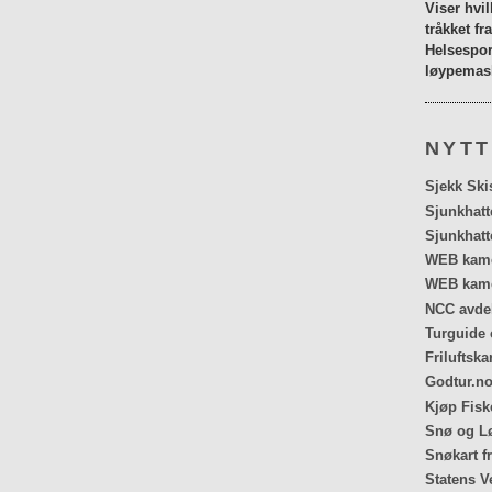
Viser hvi
tråkket fr
Helsespor
løypemask
NYTT
Sjekk Ski
Sjunkhatt
Sjunkhatt
WEB kamer
WEB kame
NCC avdel
Turguide 
Friluftska
Godtur.no
Kjøp Fiske
Snø og Lø
Snøkart f
Statens V