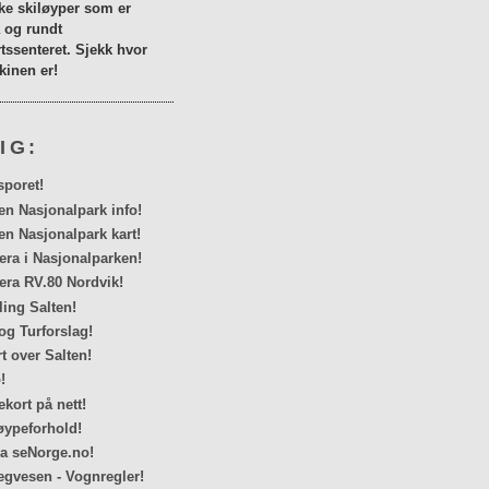
lke skiløyper som er
a og rundt
tssenteret. Sjekk hvor
inen er!
IG:
sporet!
en Nasjonalpark info!
en Nasjonalpark kart!
a i Nasjonalparken!
ra RV.80 Nordvik!
ing Salten!
og Turforslag!
rt over Salten!
!
kort på nett!
ypeforhold!
ra seNorge.no!
egvesen - Vognregler!