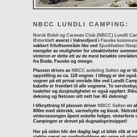
NBCC LUNDLI CAMPING:
Norsk Bobil og Caravan Club (NBCC) Lundli Ca
Østerkløft
øverst i Valnesfjord i
Fauske kommun
vakkert friluftsområde like ved
Sjunkhatten Nasj
mengder av muligheter for uteaktiviteter somme
vinteren er dette ett av de mest besøkte områden
fra Bodø, Fauske og omegn.
Plassen drives av
NBCC avdeling Salten
og er til
oppstilling av ca. 118 vogner. I tillegg er det også
vogner på ett privat område like ved Lundli Cam
kabeltv er fremført til alle vognene. To serviceb
toaletter og dusjmuligheter er også oppført. Rik
dekning og Netcom sitt nett har 4G dekning!
I tilknyttning til plassen driver
NBCC Salten
en al
800m med skitrekk, varmehytte og kiosk. Skitrekk
vintersesongen åpent enkelte helger, vinterferie
Campingen er drevet på dugnadsprinsippet!
Her på siden blir det daglig lagt ut bilde slik at i
sjekke været og snøforholdene etc oppe på plas