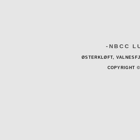
-NBCC L
ØSTERKLØFT, VALNESFJ
COPYRIGHT ©