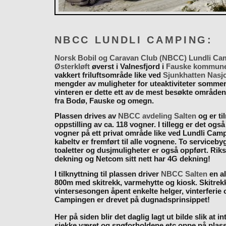
NBCC LUNDLI CAMPING:
Norsk Bobil og Caravan Club (NBCC) Lundli Ca
Østerkløft
øverst i Valnesfjord i
Fauske kommun
vakkert friluftsområde like ved
Sjunkhatten Nasj
mengder av muligheter for uteaktiviteter somme
vinteren er dette ett av de mest besøkte områden
fra Bodø, Fauske og omegn.
Plassen drives av
NBCC avdeling Salten
og er til
oppstilling av ca. 118 vogner. I tillegg er det også
vogner på ett privat område like ved Lundli Cam
kabeltv er fremført til alle vognene. To serviceb
toaletter og dusjmuligheter er også oppført. Rik
dekning og Netcom sitt nett har 4G dekning!
I tilknyttning til plassen driver
NBCC Salten
en al
800m med skitrekk, varmehytte og kiosk. Skitrekk
vintersesongen åpent enkelte helger, vinterferie
Campingen er drevet på dugnadsprinsippet!
Her på siden blir det daglig lagt ut bilde slik at i
sjekke været og snøforholdene etc oppe på plas