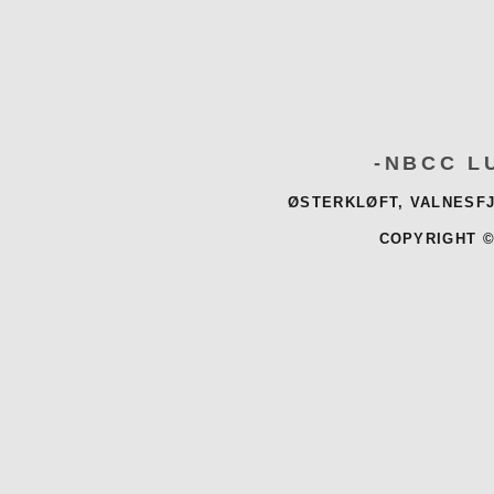
-NBCC L
ØSTERKLØFT, VALNESFJ
COPYRIGHT ©