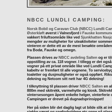
NBCC LUNDLI CAMPING:
Norsk Bobil og Caravan Club (NBCC) Lundli Ca
Østerkløft
øverst i Valnesfjord i
Fauske kommun
vakkert friluftsområde like ved
Sjunkhatten Nasj
mengder av muligheter for uteaktiviteter somme
vinteren er dette ett av de mest besøkte områden
fra Bodø, Fauske og omegn.
Plassen drives av
NBCC avdeling Salten
og er til
oppstilling av ca. 118 vogner. I tillegg er det også
vogner på ett privat område like ved Lundli Cam
kabeltv er fremført til alle vognene. To serviceb
toaletter og dusjmuligheter er også oppført. Rik
dekning og Netcom sitt nett har 4G dekning!
I tilknyttning til plassen driver
NBCC Salten
en al
800m med skitrekk, varmehytte og kiosk. Skitrekk
vintersesongen åpent enkelte helger, vinterferie
Campingen er drevet på dugnadsprinsippet!
Her på siden blir det daglig lagt ut bilde slik at i
sjekke været og snøforholdene etc oppe på plas