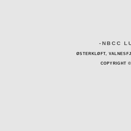
-NBCC L
ØSTERKLØFT, VALNESFJ
COPYRIGHT ©