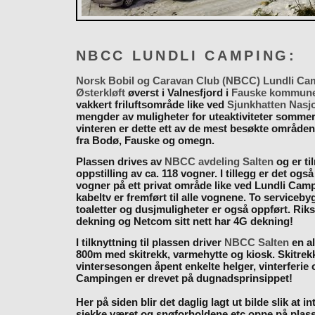
NBCC LUNDLI CAMPING:
Norsk Bobil og Caravan Club (NBCC) Lundli Ca
Østerkløft
øverst i Valnesfjord i
Fauske kommun
vakkert friluftsområde like ved
Sjunkhatten Nasj
mengder av muligheter for uteaktiviteter somme
vinteren er dette ett av de mest besøkte områden
fra Bodø, Fauske og omegn.
Plassen drives av
NBCC avdeling Salten
og er til
oppstilling av ca. 118 vogner. I tillegg er det også
vogner på ett privat område like ved Lundli Cam
kabeltv er fremført til alle vognene. To serviceb
toaletter og dusjmuligheter er også oppført. Rik
dekning og Netcom sitt nett har 4G dekning!
I tilknyttning til plassen driver
NBCC Salten
en al
800m med skitrekk, varmehytte og kiosk. Skitrekk
vintersesongen åpent enkelte helger, vinterferie
Campingen er drevet på dugnadsprinsippet!
Her på siden blir det daglig lagt ut bilde slik at i
sjekke været og snøforholdene etc oppe på plas