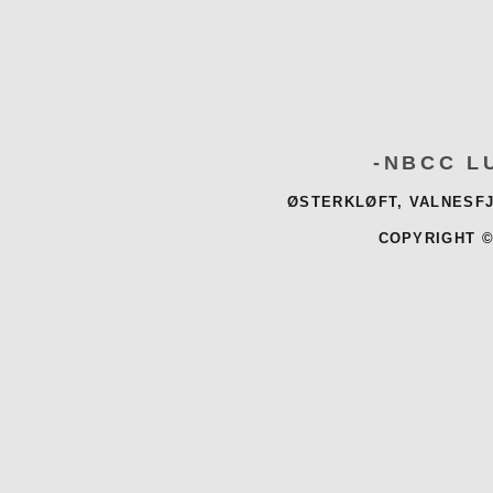
-NBCC L
ØSTERKLØFT, VALNESFJ
COPYRIGHT ©