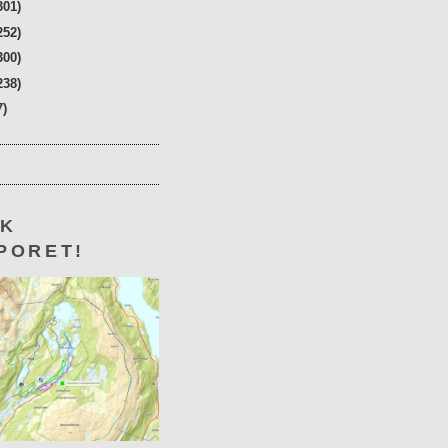
301)
252)
300)
238)
7)
KK
PORET!