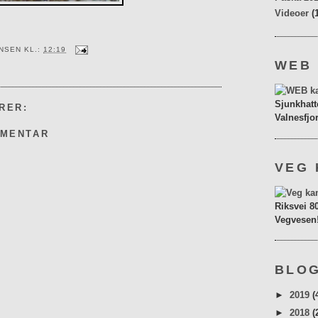
Videoer
(
ENSEN
KL.:
12:19
WEB
Sjunkhatt
RER:
Valnesfjo
MMENTAR
VEG 
Riksvei 8
Vegvesen
BLOG
►
2019
(
►
2018
(