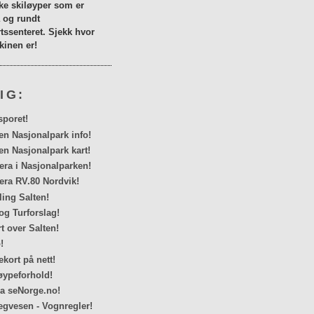
lke skiløyper som er
a og rundt
tssenteret. Sjekk hvor
inen er!
IG:
sporet!
en Nasjonalpark info!
en Nasjonalpark kart!
a i Nasjonalparken!
ra RV.80 Nordvik!
ing Salten!
og Turforslag!
rt over Salten!
!
kort på nett!
ypeforhold!
ra seNorge.no!
egvesen - Vognregler!