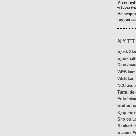
Viser hvi
tråkket fr
Helsespor
løypemask
NYTT
Sjekk Ski
Sjunkhatt
Sjunkhatt
WEB kamer
WEB kame
NCC avdel
Turguide 
Friluftska
Godtur.no
Kjøp Fiske
Snø og Lø
Snøkart f
Statens V