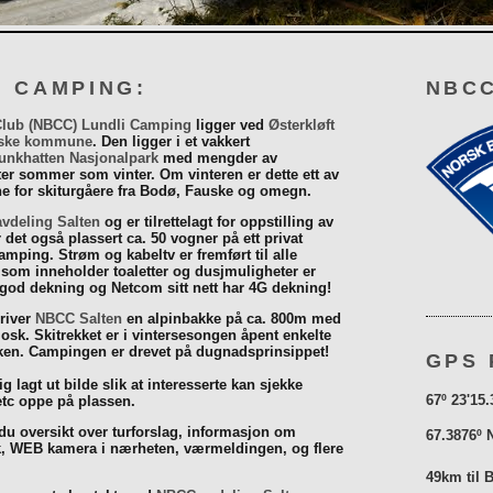
I CAMPING:
NBCC
Club (NBCC) Lundli Camping
ligger ved
Østerkløft
ske kommune
. Den ligger i et vakkert
unkhatten Nasjonalpark
med mengder av
eter sommer som vinter. Om vinteren er dette ett av
 for skiturgåere fra Bodø, Fauske og omegn.
vdeling Salten
og er tilrettelagt for oppstilling av
r det også plassert ca. 50 vogner på ett privat
mping. Strøm og kabeltv er fremført til alle
som inneholder toaletter og dusjmuligheter er
 god dekning og Netcom sitt nett har 4G dekning!
driver
NBCC Salten
en alpinbakke på ca. 800m med
iosk. Skitrekket er i vintersesongen åpent enkelte
åsken. Campingen er drevet på dugnadsprinsippet!
GPS 
g lagt ut bilde slik at interesserte kan sjekke
67º 23'15.
tc oppe på plassen.
 du oversikt over turforslag, informasjon om
67.3876º 
k, WEB kamera i nærheten, værmeldingen, og flere
49km til 