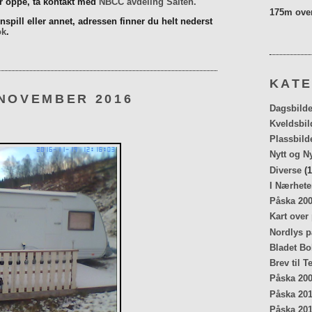
er oppe, ta kontakt med
NBCC avdeling Salten.
175m over
spill eller annet, adressen finner du helt nederst
ok
.
KATE
 NOVEMBER 2016
Dagsbilde
Kveldsbil
Plassbild
Nytt og N
Diverse
(1
I Nærhete
Påska 20
Kart over
Nordlys p
Bladet Bo
Brev til T
Påska 20
Påska 20
Påska 20