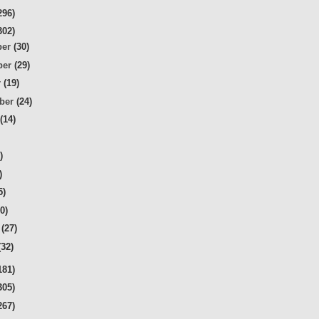
296)
302)
ber
(30)
ber
(29)
r
(19)
mber
(24)
t
(14)
)
)
)
5)
30)
r
(27)
(32)
181)
305)
267)