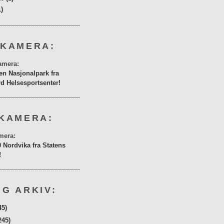
1)
 KAMERA:
en Nasjonalpark fra
rd Helsesportsenter!
KAMERA:
0 Nordvika fra Statens
!
G ARKIV:
45)
245)