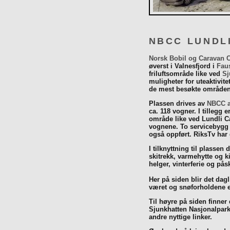
NBCC LUNDL
Norsk Bobil og Caravan 
øverst i Valnesfjord i
Fau
friluftsområde like ved
Sj
muligheter for uteaktivit
de mest besøkte områdene
Plassen drives av
NBCC a
ca. 118 vogner. I tillegg e
område like ved Lundli Ca
vognene. To servicebygg 
også oppført. RiksTv har
I tilknyttning til plassen 
skitrekk, varmehytte og k
helger, vinterferie og p
Her på siden blir det dagli
været og snøforholdene e
Til høyre på siden finner
Sjunkhatten Nasjonalpar
andre nyttige linker.