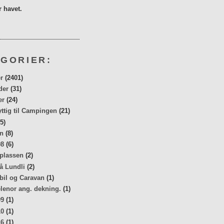
 havet.
GORIER:
r
(2401)
der
(31)
er
(24)
yttig til Campingen
(21)
5)
n
(8)
08
(6)
 plassen
(2)
å Lundli
(2)
bil og Caravan
(1)
elenor ang. dekning.
(1)
09
(1)
10
(1)
16
(1)