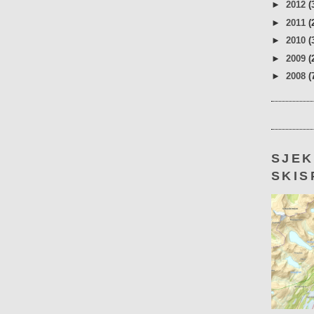
►
2012
(
►
2011
(
►
2010
(
►
2009
(
►
2008
(
SJE
SKIS