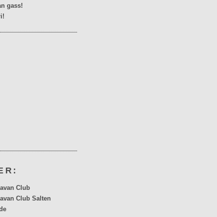
n gass!
i!
ER:
avan Club
avan Club Salten
de