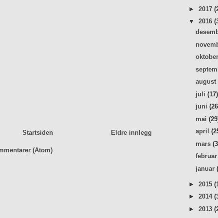
►
2017
(
▼
2016
(
desem
novem
oktobe
septe
augus
juli
(17
juni
(26
mai
(29
april
(2
Startsiden
Eldre innlegg
mars
(
mmentarer (Atom)
februa
januar
►
2015
(
►
2014
(
►
2013
(