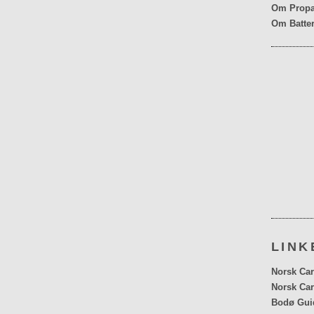
Om Propa
Om Batter
LINK
Norsk Car
Norsk Car
Bodø Gui