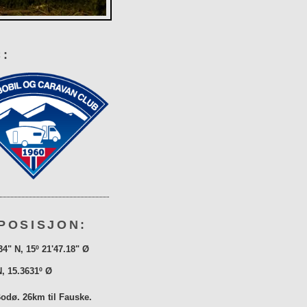
:
POSISJON:
34" N, 15º 21'47.18" Ø
N, 15.3631º Ø
Bodø. 26km til Fauske.