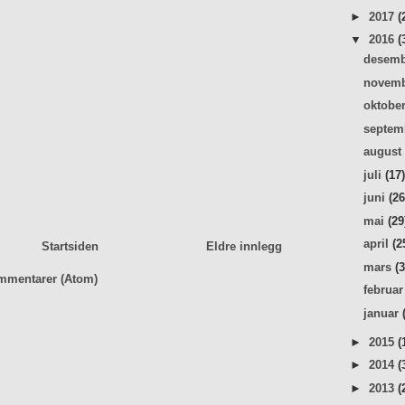
►
2017
(
▼
2016
(
desem
novem
oktobe
septe
augus
juli
(17
juni
(26
mai
(29
april
(2
Startsiden
Eldre innlegg
mars
(
mmentarer (Atom)
februa
januar
►
2015
(
►
2014
(
►
2013
(