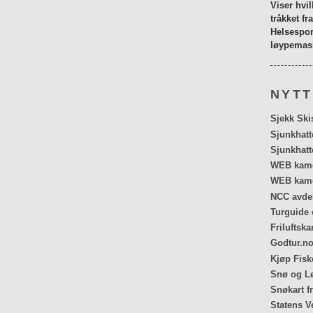
Viser hvi
tråkket fr
Helsespor
løypemask
NYTT
Sjekk Ski
Sjunkhatt
Sjunkhatt
WEB kamer
WEB kame
NCC avdel
Turguide 
Friluftska
Godtur.no
Kjøp Fiske
Snø og Lø
Snøkart f
Statens V