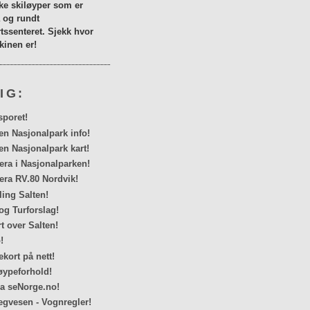
lke skiløyper som er
a og rundt
tssenteret. Sjekk hvor
inen er!
IG:
sporet!
en Nasjonalpark info!
en Nasjonalpark kart!
a i Nasjonalparken!
ra RV.80 Nordvik!
ing Salten!
og Turforslag!
rt over Salten!
!
kort på nett!
ypeforhold!
ra seNorge.no!
egvesen - Vognregler!