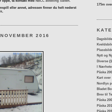
er oppe, ta kontakt med
NBCC avdeling Salten.
175m over
spill eller annet, adressen finner du helt nederst
ok
.
KATE
 NOVEMBER 2016
Dagsbilde
Kveldsbil
Plassbild
Nytt og N
Diverse
(1
I Nærhete
Påska 20
Kart over
Nordlys p
Bladet Bo
Brev til T
Påska 20
Påska 20
Påska 20