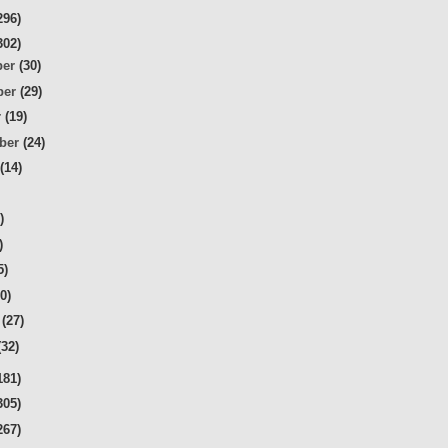
296)
302)
ber
(30)
ber
(29)
r
(19)
mber
(24)
t
(14)
)
)
)
5)
30)
r
(27)
(32)
181)
305)
267)