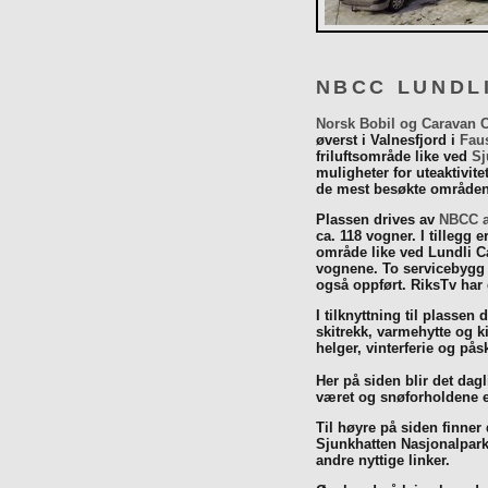
NBCC LUNDL
Norsk Bobil og Caravan 
øverst i Valnesfjord i
Fau
friluftsområde like ved
Sj
muligheter for uteaktivit
de mest besøkte områdene
Plassen drives av
NBCC a
ca. 118 vogner. I tillegg e
område like ved Lundli Ca
vognene. To servicebygg 
også oppført. RiksTv har
I tilknyttning til plassen 
skitrekk, varmehytte og k
helger, vinterferie og p
Her på siden blir det dagli
været og snøforholdene e
Til høyre på siden finner
Sjunkhatten Nasjonalpar
andre nyttige linker.