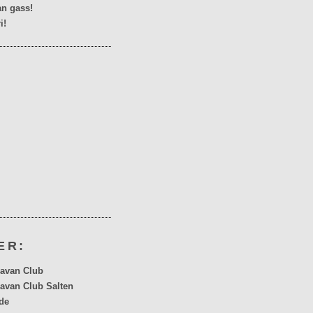
n gass!
i!
ER:
avan Club
avan Club Salten
de