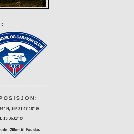
:
POSISJON:
34" N, 15º 21'47.18" Ø
N, 15.3631º Ø
Bodø. 26km til Fauske.