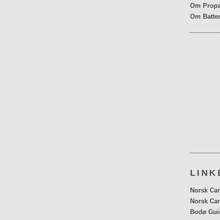
Om Propa
Om Batter
LINK
Norsk Car
Norsk Car
Bodø Gui