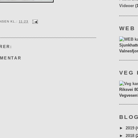
Videoer
(
ENSEN
KL.:
11:23
WEB
Sjunkhatt
RER:
Valnesfjo
MMENTAR
VEG 
Riksvei 8
Vegvesen
BLOG
►
2019
(
►
2018
(