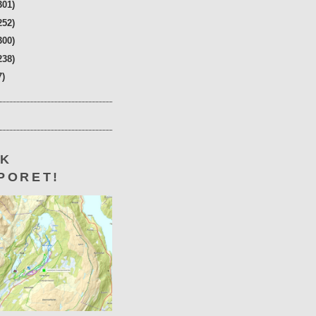
301)
252)
300)
238)
7)
KK
PORET!