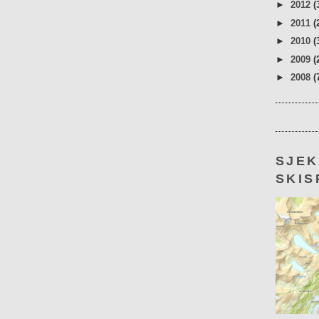
►
2012
(
►
2011
(
►
2010
(
►
2009
(
►
2008
(
SJE
SKIS