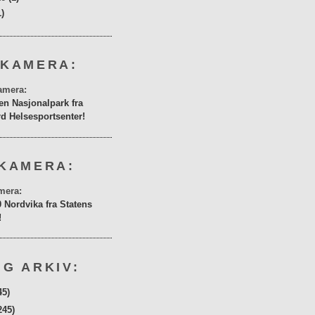
1)
 KAMERA:
en Nasjonalpark fra
rd Helsesportsenter!
KAMERA:
0 Nordvika fra Statens
!
G ARKIV:
45)
245)