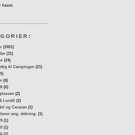
 havet.
GORIER:
r
(2401)
der
(31)
er
(24)
yttig til Campingen
(21)
5)
n
(8)
08
(6)
 plassen
(2)
å Lundli
(2)
bil og Caravan
(1)
elenor ang. dekning.
(1)
09
(1)
10
(1)
16
(1)