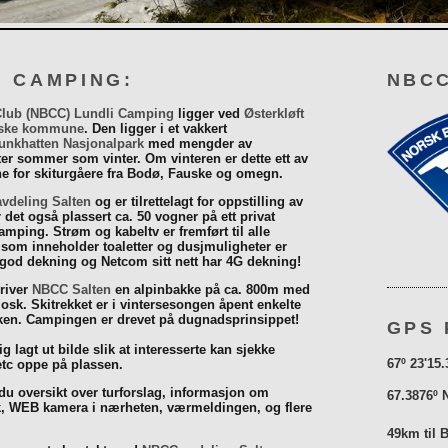
I CAMPING:
NBCC
Club (NBCC) Lundli Camping
ligger ved
Østerkløft
ske kommune
. Den ligger i et vakkert
unkhatten Nasjonalpark
med mengder av
eter sommer som vinter. Om vinteren er dette ett av
 for skiturgåere fra Bodø, Fauske og omegn.
vdeling Salten
og er tilrettelagt for oppstilling av
r det også plassert ca. 50 vogner på ett privat
mping. Strøm og kabeltv er fremført til alle
som inneholder toaletter og dusjmuligheter er
 god dekning og Netcom sitt nett har 4G dekning!
driver
NBCC Salten
en alpinbakke på ca. 800m med
iosk. Skitrekket er i vintersesongen åpent enkelte
åsken. Campingen er drevet på dugnadsprinsippet!
GPS 
g lagt ut bilde slik at interesserte kan sjekke
67º 23'15.
tc oppe på plassen.
 du oversikt over turforslag, informasjon om
67.3876º 
k, WEB kamera i nærheten, værmeldingen, og flere
49km til 