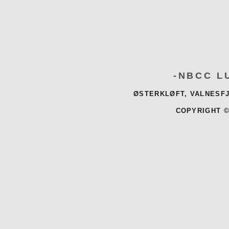
-NBCC L
ØSTERKLØFT, VALNESFJ
COPYRIGHT ©