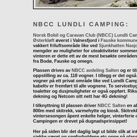
NBCC LUNDLI CAMPING:
Norsk Bobil og Caravan Club (NBCC) Lundli Ca
Østerkløft
øverst i Valnesfjord i
Fauske kommun
vakkert friluftsområde like ved
Sjunkhatten Nasj
mengder av muligheter for uteaktiviteter somme
vinteren er dette ett av de mest besøkte områden
fra Bodø, Fauske og omegn.
Plassen drives av
NBCC avdeling Salten
og er til
oppstilling av ca. 118 vogner. I tillegg er det også
vogner på ett privat område like ved Lundli Cam
kabeltv er fremført til alle vognene. To serviceb
toaletter og dusjmuligheter er også oppført. Rik
dekning og Netcom sitt nett har 4G dekning!
I tilknyttning til plassen driver
NBCC Salten
en al
800m med skitrekk, varmehytte og kiosk. Skitrekk
vintersesongen åpent enkelte helger, vinterferie
Campingen er drevet på dugnadsprinsippet!
Her på siden blir det daglig lagt ut bilde slik at i
sjekke været og snøforholdene etc oppe på plas