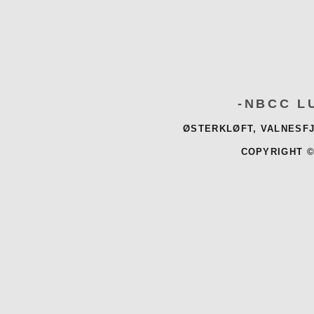
-NBCC L
ØSTERKLØFT, VALNESFJ
COPYRIGHT ©