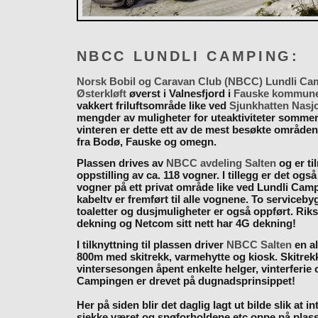
NBCC LUNDLI CAMPING:
Norsk Bobil og Caravan Club (NBCC) Lundli Ca
Østerkløft
øverst i Valnesfjord i
Fauske kommun
vakkert friluftsområde like ved
Sjunkhatten Nasj
mengder av muligheter for uteaktiviteter somme
vinteren er dette ett av de mest besøkte områden
fra Bodø, Fauske og omegn.
Plassen drives av
NBCC avdeling Salten
og er til
oppstilling av ca. 118 vogner. I tillegg er det også
vogner på ett privat område like ved Lundli Cam
kabeltv er fremført til alle vognene. To serviceb
toaletter og dusjmuligheter er også oppført. Rik
dekning og Netcom sitt nett har 4G dekning!
I tilknyttning til plassen driver
NBCC Salten
en al
800m med skitrekk, varmehytte og kiosk. Skitrekk
vintersesongen åpent enkelte helger, vinterferie
Campingen er drevet på dugnadsprinsippet!
Her på siden blir det daglig lagt ut bilde slik at i
sjekke været og snøforholdene etc oppe på plas