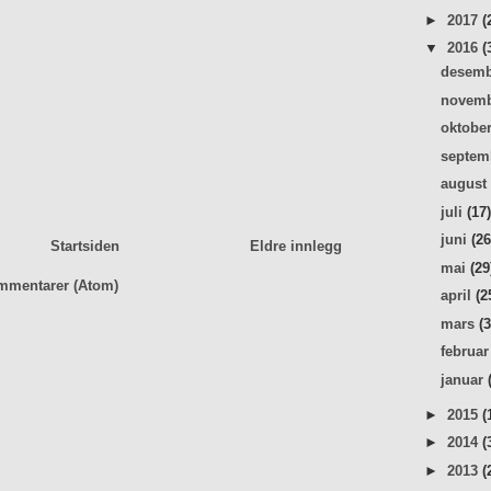
►
2017
(
▼
2016
(
desem
novem
oktobe
septe
augus
juli
(17
juni
(26
Startsiden
Eldre innlegg
mai
(29
mmentarer (Atom)
april
(2
mars
(
februa
januar
►
2015
(
►
2014
(
►
2013
(