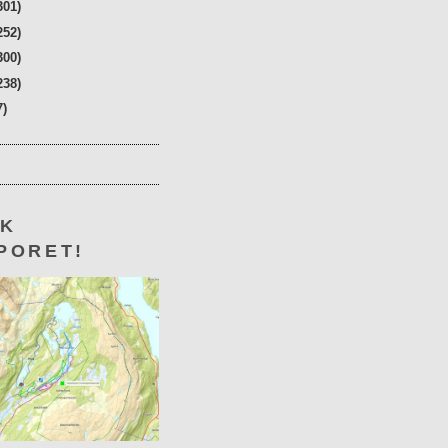
301)
252)
300)
238)
7)
KK
PORET!