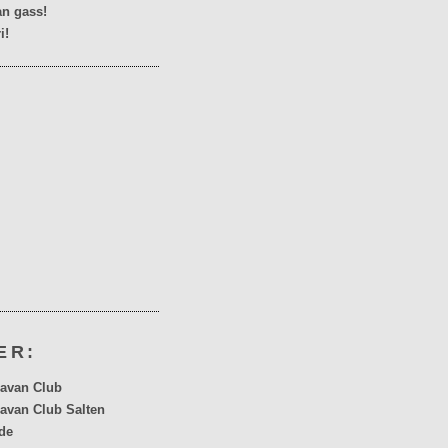
n gass!
i!
ER:
avan Club
avan Club Salten
de