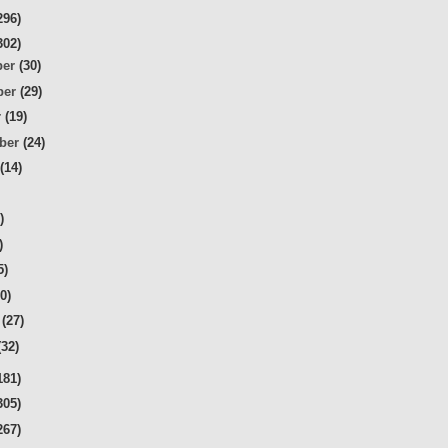
296)
302)
ber
(30)
ber
(29)
r
(19)
mber
(24)
t
(14)
)
)
)
5)
30)
r
(27)
(32)
181)
305)
267)