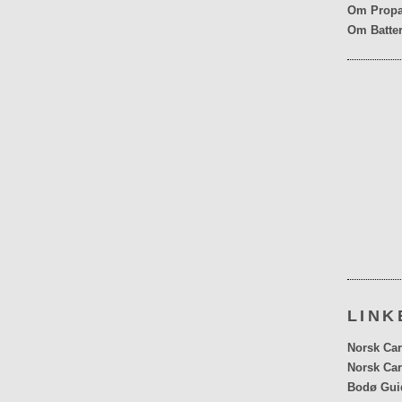
Om Propa
Om Batter
LINK
Norsk Car
Norsk Car
Bodø Gui