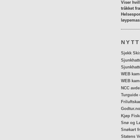
Viser hvi
tråkket fr
Helsespor
løypemask
NYTT
Sjekk Ski
Sjunkhatt
Sjunkhatt
WEB kamer
WEB kame
NCC avdel
Turguide 
Friluftska
Godtur.no
Kjøp Fiske
Snø og Lø
Snøkart f
Statens V