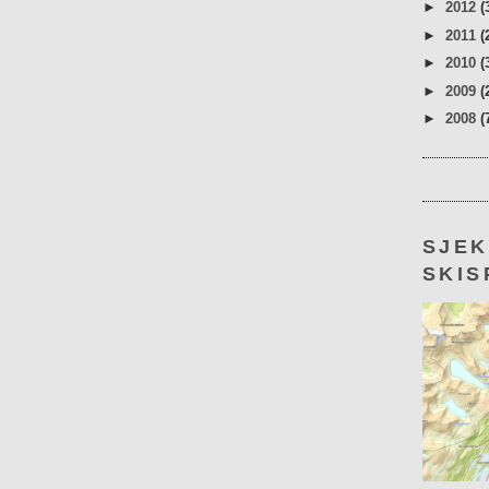
►
2012
(
►
2011
(
►
2010
(
►
2009
(
►
2008
(
SJE
SKIS