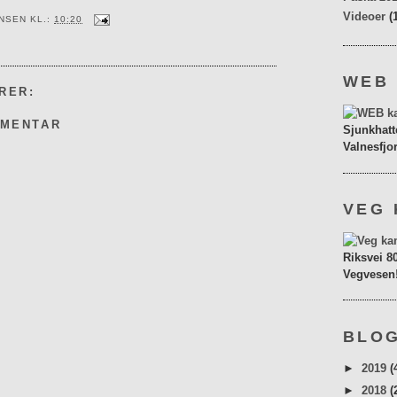
Videoer
(
ENSEN
KL.:
10:20
WEB
RER:
MMENTAR
Sjunkhatt
Valnesfjo
VEG 
Riksvei 8
Vegvesen
BLOG
►
2019
(
►
2018
(