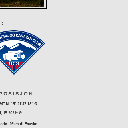
:
POSISJON:
34" N, 15º 21'47.18" Ø
N, 15.3631º Ø
Bodø. 26km til Fauske.