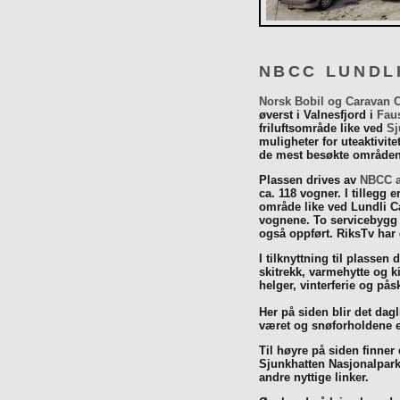
NBCC LUNDL
Norsk Bobil og Caravan 
øverst i Valnesfjord i
Fau
friluftsområde like ved
Sj
muligheter for uteaktivit
de mest besøkte områdene
Plassen drives av
NBCC a
ca. 118 vogner. I tillegg e
område like ved Lundli Ca
vognene. To servicebygg 
også oppført. RiksTv har
I tilknyttning til plassen 
skitrekk, varmehytte og k
helger, vinterferie og p
Her på siden blir det dagli
været og snøforholdene e
Til høyre på siden finner
Sjunkhatten Nasjonalpar
andre nyttige linker.