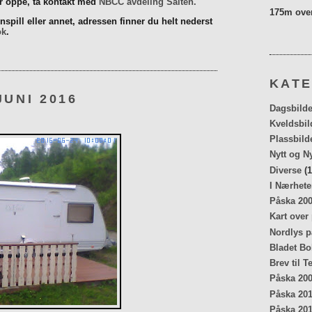
er oppe, ta kontakt med
NBCC avdeling Salten.
175m over
spill eller annet, adressen finner du helt nederst
ok
.
KATE
JUNI 2016
Dagsbilde
Kveldsbil
Plassbild
Nytt og N
Diverse
(1
I Nærhete
Påska 20
Kart over
Nordlys p
Bladet Bo
Brev til T
Påska 20
Påska 20
Påska 20