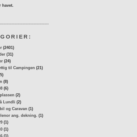
 havet.
GORIER:
r
(2401)
der
(31)
er
(24)
yttig til Campingen
(21)
5)
n
(8)
08
(6)
 plassen
(2)
å Lundli
(2)
bil og Caravan
(1)
elenor ang. dekning.
(1)
09
(1)
10
(1)
16
(1)