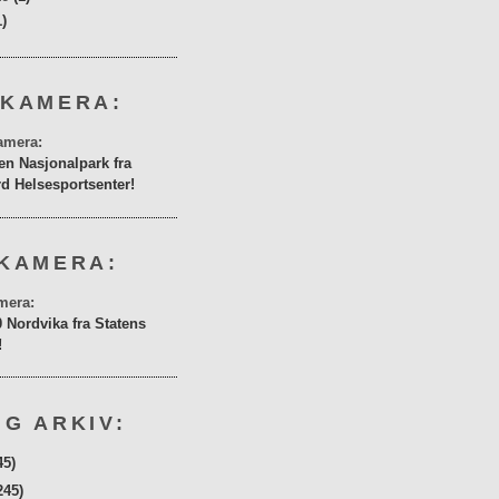
1)
 KAMERA:
en Nasjonalpark fra
rd Helsesportsenter!
KAMERA:
0 Nordvika fra Statens
!
G ARKIV:
45)
245)