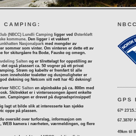
I CAMPING:
NBCC
Club (NBCC) Lundli Camping
ligger ved
Østerkløft
ske kommune
. Den ligger i et vakkert
unkhatten Nasjonalpark
med mengder av
eter sommer som vinter. Om vinteren er dette ett av
 for skiturgåere fra Bodø, Fauske og omegn.
vdeling Salten
og er tilrettelagt for oppstilling av
r det også plassert ca. 50 vogner på ett privat
mping. Strøm og kabeltv er fremført til alle
som inneholder toaletter og dusjmuligheter er
 god dekning og Netcom sitt nett har 4G dekning!
driver
NBCC Salten
en alpinbakke på ca. 800m med
iosk. Skitrekket er i vintersesongen åpent enkelte
åsken. Campingen er drevet på dugnadsprinsippet!
GPS 
g lagt ut bilde slik at interesserte kan sjekke
67º 23'15.
tc oppe på plassen.
 du oversikt over turforslag, informasjon om
67.3876º 
k, WEB kamera i nærheten, værmeldingen, og flere
49km til 