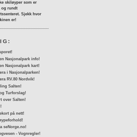
lke skiløyper som er
a og rundt
tssenteret. Sjekk hvor
inen er!
IG:
sporet!
en Nasjonalpark info!
en Nasjonalpark kart!
a i Nasjonalparken!
ra RV.80 Nordvik!
ing Salten!
og Turforslag!
rt over Salten!
!
kort på nett!
ypeforhold!
ra seNorge.no!
egvesen - Vognregler!