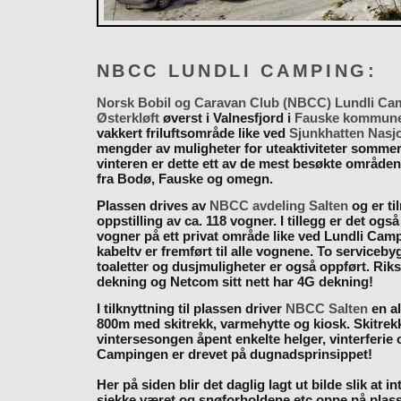
NBCC LUNDLI CAMPING:
Norsk Bobil og Caravan Club (NBCC) Lundli Ca
Østerkløft
øverst i Valnesfjord i
Fauske kommun
vakkert friluftsområde like ved
Sjunkhatten Nasj
mengder av muligheter for uteaktiviteter somme
vinteren er dette ett av de mest besøkte områden
fra Bodø, Fauske og omegn.
Plassen drives av
NBCC avdeling Salten
og er til
oppstilling av ca. 118 vogner. I tillegg er det også
vogner på ett privat område like ved Lundli Cam
kabeltv er fremført til alle vognene. To serviceb
toaletter og dusjmuligheter er også oppført. Rik
dekning og Netcom sitt nett har 4G dekning!
I tilknyttning til plassen driver
NBCC Salten
en al
800m med skitrekk, varmehytte og kiosk. Skitrekk
vintersesongen åpent enkelte helger, vinterferie
Campingen er drevet på dugnadsprinsippet!
Her på siden blir det daglig lagt ut bilde slik at i
sjekke været og snøforholdene etc oppe på plas