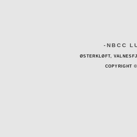
-NBCC L
ØSTERKLØFT, VALNESFJ
COPYRIGHT ©