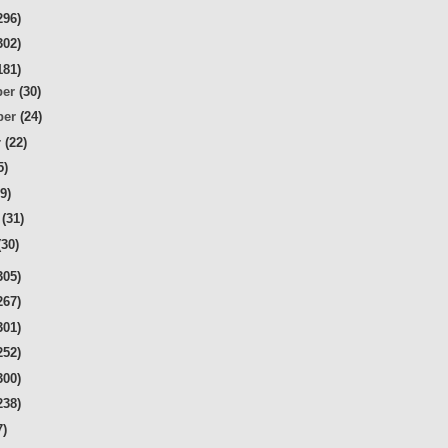
296)
302)
181)
ber
(30)
ber
(24)
r
(22)
5)
29)
r
(31)
(30)
305)
267)
301)
252)
300)
238)
7)