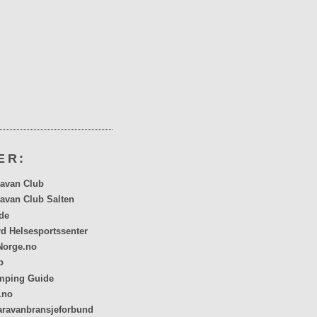
ER:
avan Club
avan Club Salten
de
rd Helsesportssenter
orge.no
p
mping Guide
.no
aravanbransjeforbund