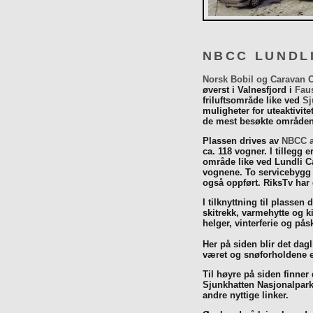
NBCC LUNDL
Norsk Bobil og Caravan 
øverst i Valnesfjord i
Fau
friluftsområde like ved
Sj
muligheter for uteaktivit
de mest besøkte områdene
Plassen drives av
NBCC a
ca. 118 vogner. I tillegg e
område like ved Lundli Ca
vognene. To servicebygg 
også oppført. RiksTv har
I tilknyttning til plassen 
skitrekk, varmehytte og k
helger, vinterferie og p
Her på siden blir det dagli
været og snøforholdene e
Til høyre på siden finner
Sjunkhatten Nasjonalpar
andre nyttige linker.