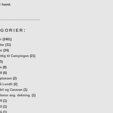
 havet.
GORIER:
r
(2401)
der
(31)
er
(24)
yttig til Campingen
(21)
5)
n
(8)
08
(6)
 plassen
(2)
å Lundli
(2)
bil og Caravan
(1)
elenor ang. dekning.
(1)
09
(1)
10
(1)
16
(1)