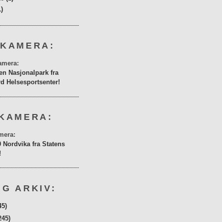
1)
 KAMERA:
en Nasjonalpark fra
rd Helsesportsenter!
KAMERA:
0 Nordvika fra Statens
!
G ARKIV:
45)
245)