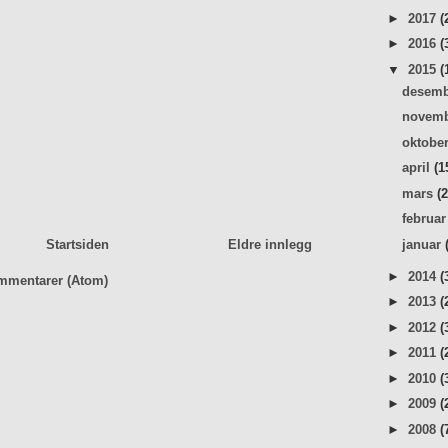
►
2017
(
►
2016
(
▼
2015
(
desem
novem
oktobe
april
(1
mars
(
februa
januar
Startsiden
Eldre innlegg
►
2014
(
mmentarer (Atom)
►
2013
(
►
2012
(
►
2011
(
►
2010
(
►
2009
(
►
2008
(