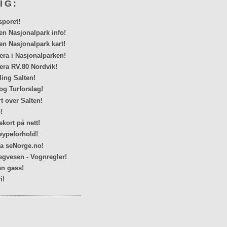
IG:
sporet!
en Nasjonalpark info!
en Nasjonalpark kart!
a i Nasjonalparken!
ra RV.80 Nordvik!
ing Salten!
og Turforslag!
rt over Salten!
!
kort på nett!
ypeforhold!
ra seNorge.no!
egvesen - Vognregler!
n gass!
i!