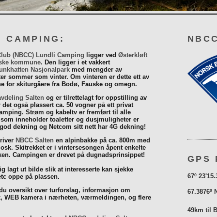
I CAMPING:
NBCC
Club (NBCC) Lundli Camping
ligger ved
Østerkløft
ske kommune
. Den ligger i et vakkert
unkhatten Nasjonalpark
med mengder av
eter sommer som vinter. Om vinteren er dette ett av
 for skiturgåere fra Bodø, Fauske og omegn.
vdeling Salten
og er tilrettelagt for oppstilling av
r det også plassert ca. 50 vogner på ett privat
mping. Strøm og kabeltv er fremført til alle
som inneholder toaletter og dusjmuligheter er
 god dekning og Netcom sitt nett har 4G dekning!
driver
NBCC Salten
en alpinbakke på ca. 800m med
iosk. Skitrekket er i vintersesongen åpent enkelte
åsken. Campingen er drevet på dugnadsprinsippet!
GPS 
g lagt ut bilde slik at interesserte kan sjekke
67º 23'15.
tc oppe på plassen.
 du oversikt over turforslag, informasjon om
67.3876º 
k, WEB kamera i nærheten, værmeldingen, og flere
49km til 