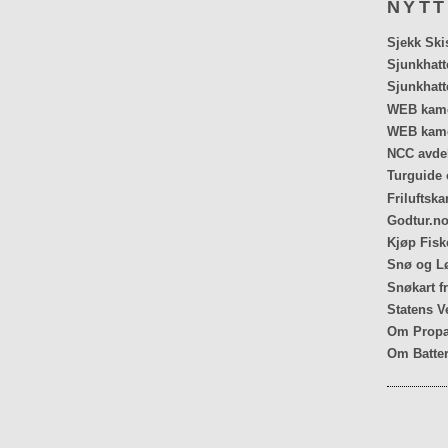
NYTT
Sjekk Ski
Sjunkhatt
Sjunkhatt
WEB kamer
WEB kame
NCC avdel
Turguide 
Friluftska
Godtur.no
Kjøp Fiske
Snø og Lø
Snøkart f
Statens V
Om Propa
Om Batter