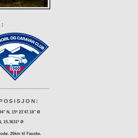
:
POSISJON:
34" N, 15º 21'47.18" Ø
N, 15.3631º Ø
Bodø. 26km til Fauske.