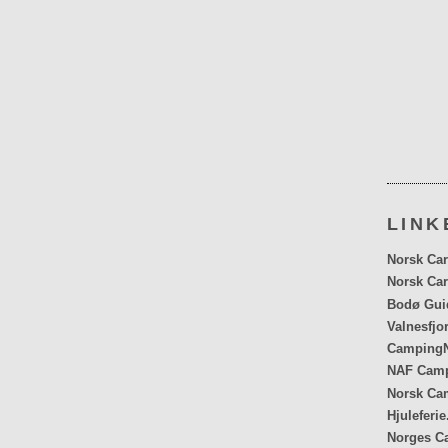
LINK
Norsk Car
Norsk Car
Bodø Gui
Valnesfjo
CampingN
NAF Cam
Norsk Ca
Hjuleferie
Norges C