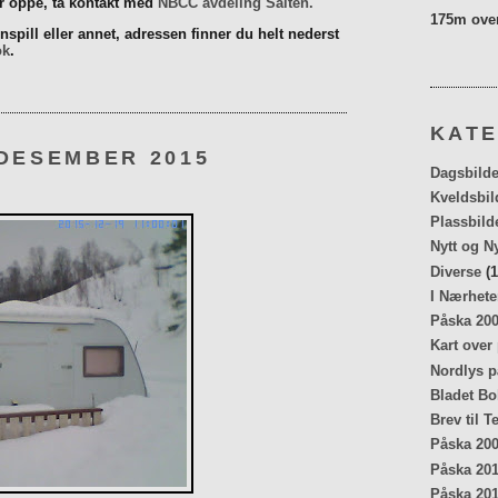
er oppe, ta kontakt med
NBCC avdeling Salten.
175m over
spill eller annet, adressen finner du helt nederst
ok
.
KATE
 DESEMBER 2015
Dagsbilde
Kveldsbil
Plassbild
Nytt og N
Diverse
(1
I Nærhete
Påska 20
Kart over
Nordlys p
Bladet Bo
Brev til T
Påska 20
Påska 20
Påska 20