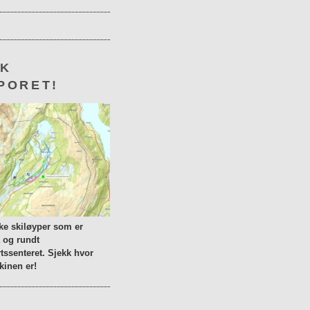
KK
PORET!
lke skiløyper som er
a og rundt
tssenteret. Sjekk hvor
inen er!