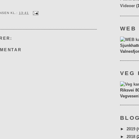
Videoer
(
ENSEN
KL.:
13:41
WEB
RER:
Sjunkhatt
MMENTAR
Valnesfjo
VEG 
Riksvei 8
Vegvesen
BLOG
►
2019
(
►
2018
(