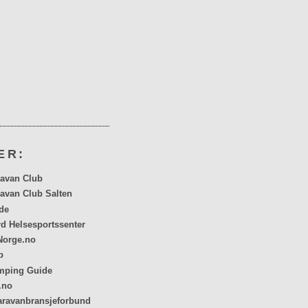
ER:
avan Club
avan Club Salten
de
rd Helsesportssenter
orge.no
p
mping Guide
.no
aravanbransjeforbund