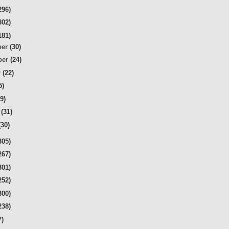
296)
302)
181)
ber
(30)
ber
(24)
r
(22)
5)
29)
r
(31)
(30)
305)
267)
301)
252)
300)
238)
7)