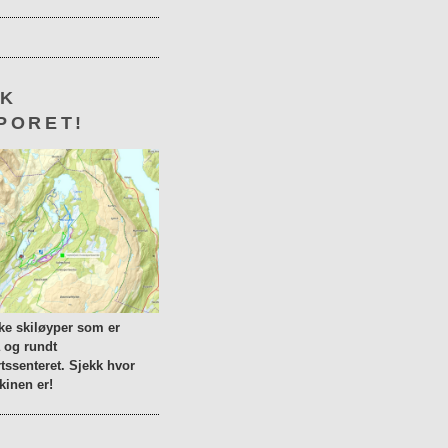
KK
PORET!
lke skiløyper som er
a og rundt
tssenteret. Sjekk hvor
inen er!