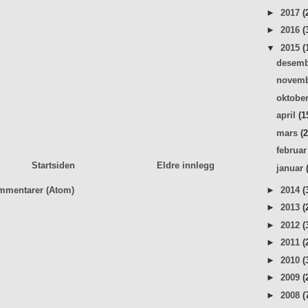
►
2017
(
►
2016
(
▼
2015
(
desem
novem
oktobe
april
(1
mars
(
februa
Startsiden
Eldre innlegg
januar
►
2014
(
mmentarer (Atom)
►
2013
(
►
2012
(
►
2011
(
►
2010
(
►
2009
(
►
2008
(