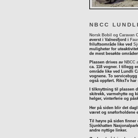
NBCC LUNDL
Norsk Bobil og Caravan 
øverst i Valnesfjord i
Fau
friluftsområde like ved
Sj
muligheter for uteaktivit
de mest besøkte områdene
Plassen drives av
NBCC a
ca. 118 vogner. I tillegg e
område like ved Lundli Ca
vognene. To servicebygg 
også oppført. RiksTv har
I tilknyttning til plassen 
skitrekk, varmehytte og k
helger, vinterferie og p
Her på siden blir det dagli
været og snøforholdene e
Til høyre på siden finner
Sjunkhatten Nasjonalpar
andre nyttige linker.