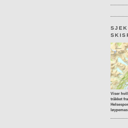
SJE
SKIS
Viser hvi
tråkket fr
Helsespor
løypemask