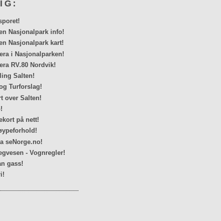
IG:
sporet!
en Nasjonalpark info!
en Nasjonalpark kart!
a i Nasjonalparken!
ra RV.80 Nordvik!
ing Salten!
og Turforslag!
rt over Salten!
!
kort på nett!
ypeforhold!
ra seNorge.no!
egvesen - Vognregler!
n gass!
i!