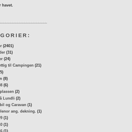
 havet.
GORIER:
r
(2401)
der
(31)
er
(24)
yttig til Campingen
(21)
5)
n
(8)
08
(6)
 plassen
(2)
å Lundli
(2)
bil og Caravan
(1)
elenor ang. dekning.
(1)
09
(1)
10
(1)
16
(1)