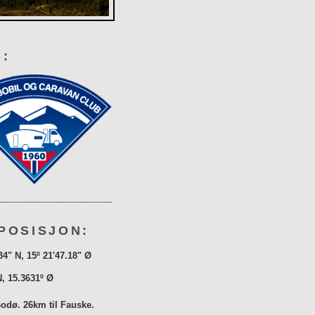
:
POSISJON:
34" N, 15º 21'47.18" Ø
N, 15.3631º Ø
Bodø. 26km til Fauske.