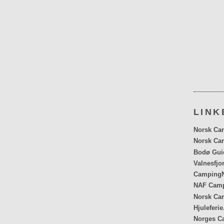
LINK
Norsk Car
Norsk Car
Bodø Gui
Valnesfjo
CampingN
NAF Cam
Norsk Ca
Hjuleferie
Norges C