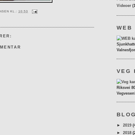
Videoer
(
ENSEN
KL.:
10:53
WEB
RER:
Sjunkhatt
MMENTAR
Valnesfjo
VEG 
Riksvei 8
Vegvesen
BLOG
►
2019
(
►
2018
(