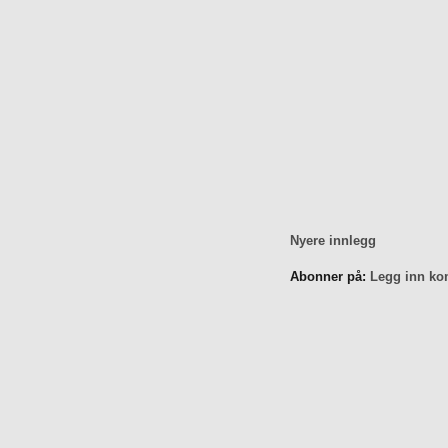
Nyere innlegg
Abonner på:
Legg inn ko