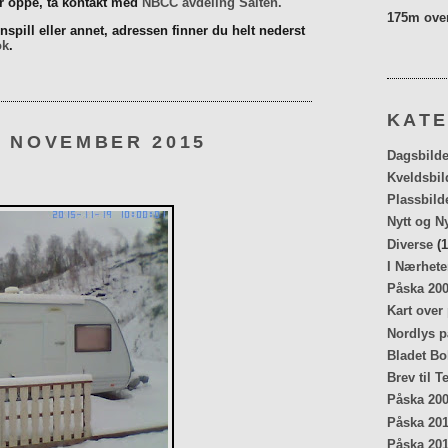
er oppe, ta kontakt med
NBCC avdeling Salten.
175m over
spill eller annet, adressen finner du helt nederst
ok
.
KATE
. NOVEMBER 2015
Dagsbilde
Kveldsbil
Plassbild
Nytt og N
Diverse
(1
I Nærhete
Påska 20
Kart over
Nordlys p
Bladet Bo
Brev til T
Påska 20
Påska 20
Påska 20