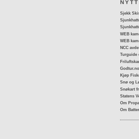
NYTT
Sjekk Ski
Sjunkhatt
Sjunkhatt
WEB kamer
WEB kame
NCC avdel
Turguide 
Friluftska
Godtur.no
Kjøp Fiske
Snø og Lø
Snøkart f
Statens V
Om Propa
Om Batter