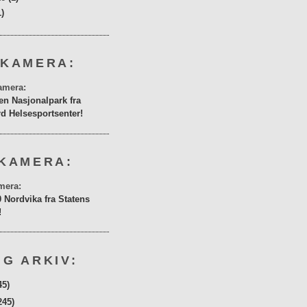
1)
 KAMERA:
en Nasjonalpark fra
rd Helsesportsenter!
KAMERA:
0 Nordvika fra Statens
!
G ARKIV:
45)
245)