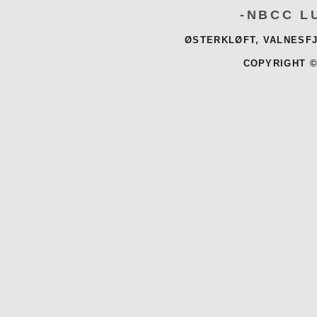
-NBCC L
ØSTERKLØFT, VALNESFJ
COPYRIGHT ©