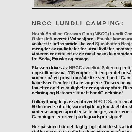
NBCC LUNDLI CAMPING:
Norsk Bobil og Caravan Club (NBCC) Lundli Ca
Østerkløft
øverst i Valnesfjord i
Fauske kommun
vakkert friluftsområde like ved
Sjunkhatten Nasj
mengder av muligheter for uteaktiviteter somme
vinteren er dette ett av de mest besøkte områden
fra Bodø, Fauske og omegn.
Plassen drives av
NBCC avdeling Salten
og er til
oppstilling av ca. 118 vogner. I tillegg er det også
vogner på ett privat område like ved Lundli Cam
kabeltv er fremført til alle vognene. To serviceb
toaletter og dusjmuligheter er også oppført. Rik
dekning og Netcom sitt nett har 4G dekning!
I tilknyttning til plassen driver
NBCC Salten
en al
800m med skitrekk, varmehytte og kiosk. Skitrekk
vintersesongen åpent enkelte helger, vinterferie
Campingen er drevet på dugnadsprinsippet!
Her på siden blir det daglig lagt ut bilde slik at i
sjekke været og snøforholdene etc oppe på plas