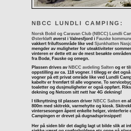
NBCC LUNDLI CAMPING:
Norsk Bobil og Caravan Club (NBCC) Lundli Ca
Østerkløft
øverst i Valnesfjord i
Fauske kommun
vakkert friluftsområde like ved
Sjunkhatten Nasj
mengder av muligheter for uteaktiviteter somme
vinteren er dette ett av de mest besøkte områden
fra Bodø, Fauske og omegn.
Plassen drives av
NBCC avdeling Salten
og er til
oppstilling av ca. 118 vogner. I tillegg er det også
vogner på ett privat område like ved Lundli Cam
kabeltv er fremført til alle vognene. To serviceb
toaletter og dusjmuligheter er også oppført. Rik
dekning og Netcom sitt nett har 4G dekning!
I tilknyttning til plassen driver
NBCC Salten
en al
800m med skitrekk, varmehytte og kiosk. Skitrekk
vintersesongen åpent enkelte helger, vinterferie
Campingen er drevet på dugnadsprinsippet!
Her på siden blir det daglig lagt ut bilde slik at i
sjekke været og snøforholdene etc oppe på plas