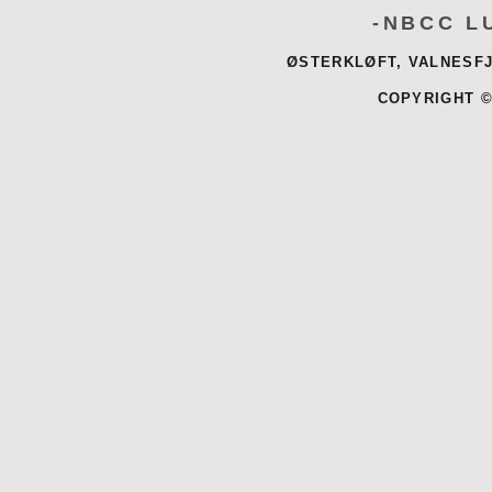
-NBCC L
ØSTERKLØFT, VALNESFJ
COPYRIGHT ©