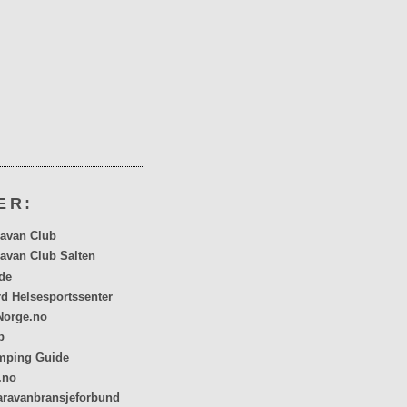
ER:
avan Club
avan Club Salten
de
rd Helsesportssenter
orge.no
p
mping Guide
.no
aravanbransjeforbund