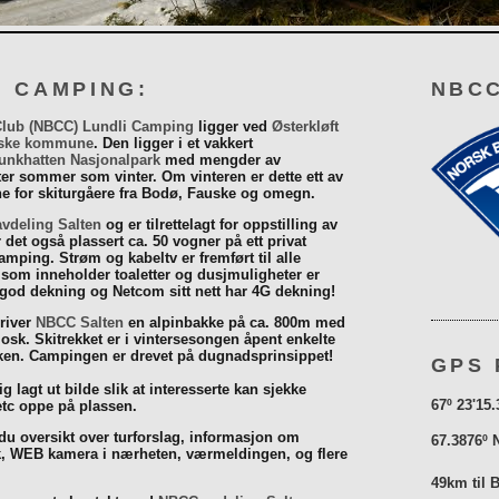
I CAMPING:
NBCC
Club (NBCC) Lundli Camping
ligger ved
Østerkløft
ske kommune
. Den ligger i et vakkert
unkhatten Nasjonalpark
med mengder av
eter sommer som vinter. Om vinteren er dette ett av
 for skiturgåere fra Bodø, Fauske og omegn.
vdeling Salten
og er tilrettelagt for oppstilling av
r det også plassert ca. 50 vogner på ett privat
mping. Strøm og kabeltv er fremført til alle
som inneholder toaletter og dusjmuligheter er
 god dekning og Netcom sitt nett har 4G dekning!
driver
NBCC Salten
en alpinbakke på ca. 800m med
iosk. Skitrekket er i vintersesongen åpent enkelte
åsken. Campingen er drevet på dugnadsprinsippet!
GPS 
g lagt ut bilde slik at interesserte kan sjekke
67º 23'15.
tc oppe på plassen.
 du oversikt over turforslag, informasjon om
67.3876º 
k, WEB kamera i nærheten, værmeldingen, og flere
49km til 