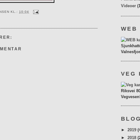
Videoer
(
ENSEN
KL.:
10:04
WEB
RER:
Sjunkhatt
MMENTAR
Valnesfjo
VEG 
Riksvei 8
Vegvesen
BLOG
►
2019
(
►
2018
(