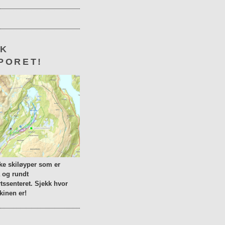
KK
PORET!
lke skiløyper som er
a og rundt
tssenteret. Sjekk hvor
inen er!