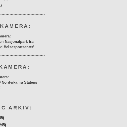
1)
 KAMERA:
en Nasjonalpark fra
rd Helsesportsenter!
KAMERA:
0 Nordvika fra Statens
!
G ARKIV:
45)
245)