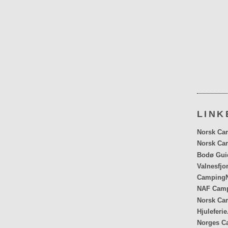
LINK
Norsk Car
Norsk Car
Bodø Gui
Valnesfjo
CampingN
NAF Cam
Norsk Ca
Hjuleferie
Norges C