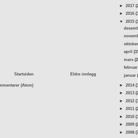
►
2017
(
►
2016
(
▼
2015
(
desem
novem
oktobe
april
(1
mars
(
februa
Startsiden
Eldre innlegg
januar
►
2014
(
mmentarer (Atom)
►
2013
(
►
2012
(
►
2011
(
►
2010
(
►
2009
(
►
2008
(