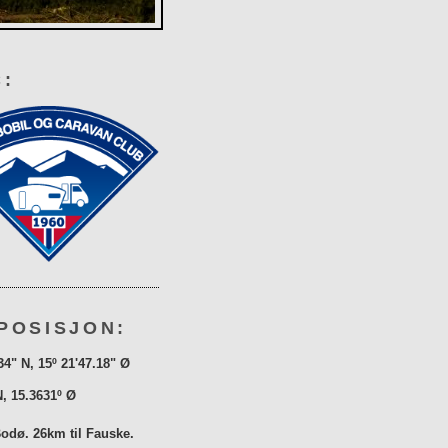
:
POSISJON:
34" N, 15º 21'47.18" Ø
N, 15.3631º Ø
Bodø. 26km til Fauske.