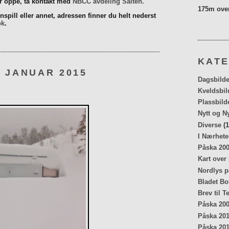
er oppe, ta kontakt med
NBCC avdeling Salten.
175m over
spill eller annet, adressen finner du helt nederst
ok
.
KATE
 JANUAR 2015
Dagsbilde
Kveldsbil
Plassbild
Nytt og N
Diverse
(1
I Nærhete
Påska 20
Kart over
Nordlys p
Bladet Bo
Brev til T
Påska 20
Påska 20
Påska 20