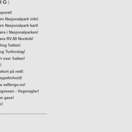
IG:
sporet!
en Nasjonalpark info!
en Nasjonalpark kart!
a i Nasjonalparken!
ra RV.80 Nordvik!
ing Salten!
og Turforslag!
rt over Salten!
!
kort på nett!
ypeforhold!
ra seNorge.no!
egvesen - Vognregler!
n gass!
i!