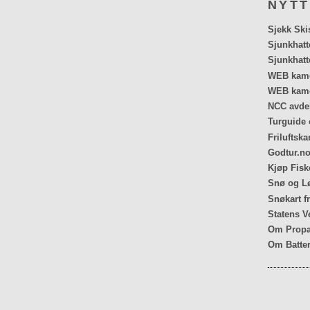
NYTT
Sjekk Ski
Sjunkhatt
Sjunkhatt
WEB kamer
WEB kame
NCC avdel
Turguide 
Friluftska
Godtur.no
Kjøp Fiske
Snø og Lø
Snøkart f
Statens V
Om Propa
Om Batter