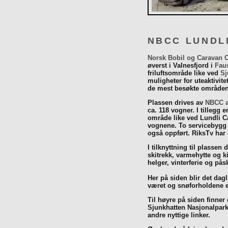
NBCC LUNDL
Norsk Bobil og Caravan 
øverst i Valnesfjord i
Fau
friluftsområde like ved
Sj
muligheter for uteaktivit
de mest besøkte områdene
Plassen drives av
NBCC a
ca. 118 vogner. I tillegg e
område like ved Lundli Ca
vognene. To servicebygg 
også oppført. RiksTv har
I tilknyttning til plassen 
skitrekk, varmehytte og k
helger, vinterferie og p
Her på siden blir det dagli
været og snøforholdene e
Til høyre på siden finner
Sjunkhatten Nasjonalpar
andre nyttige linker.