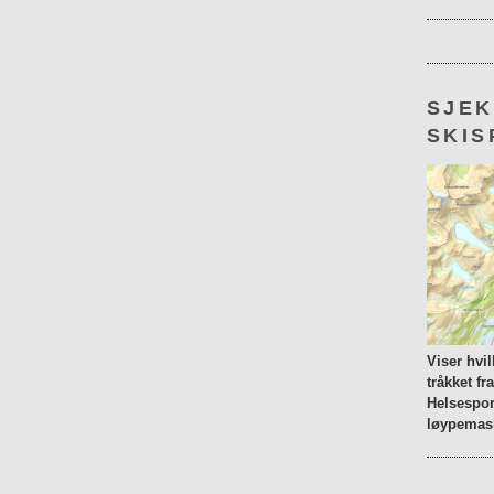
SJE
SKIS
Viser hvi
tråkket fr
Helsespor
løypemask