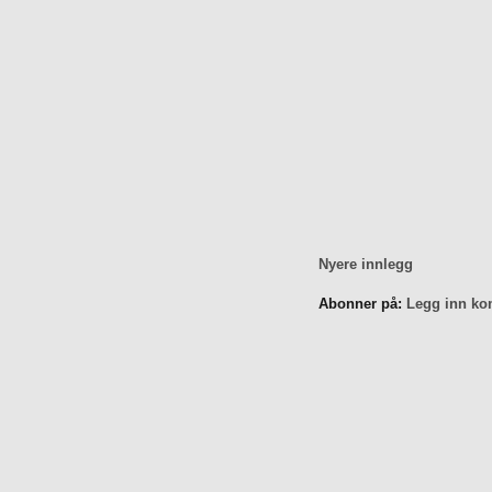
Nyere innlegg
Abonner på:
Legg inn ko