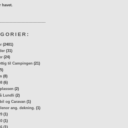
 havet.
GORIER:
r
(2401)
der
(31)
er
(24)
yttig til Campingen
(21)
5)
n
(8)
08
(6)
 plassen
(2)
å Lundli
(2)
bil og Caravan
(1)
elenor ang. dekning.
(1)
09
(1)
10
(1)
16
(1)