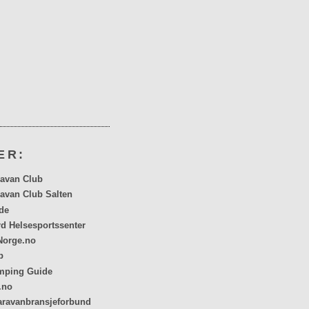
ER:
avan Club
avan Club Salten
de
rd Helsesportssenter
orge.no
p
mping Guide
.no
aravanbransjeforbund