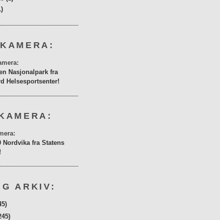
1)
 KAMERA:
en Nasjonalpark fra
rd Helsesportsenter!
KAMERA:
0 Nordvika fra Statens
!
G ARKIV:
45)
245)