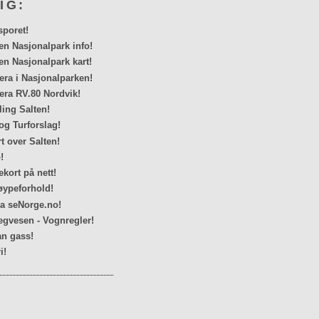
IG:
sporet!
en Nasjonalpark info!
en Nasjonalpark kart!
a i Nasjonalparken!
ra RV.80 Nordvik!
ing Salten!
og Turforslag!
rt over Salten!
!
kort på nett!
ypeforhold!
ra seNorge.no!
egvesen - Vognregler!
n gass!
i!