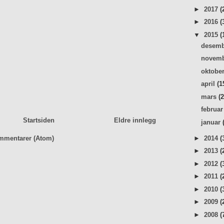
►
2017
(
►
2016
(
▼
2015
(
desem
novem
oktobe
april
(1
mars
(
februa
Startsiden
Eldre innlegg
januar
►
2014
(
mmentarer (Atom)
►
2013
(
►
2012
(
►
2011
(
►
2010
(
►
2009
(
►
2008
(