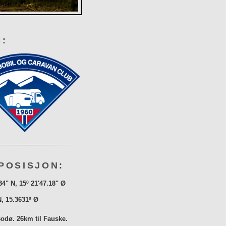
:
POSISJON:
34" N, 15º 21'47.18" Ø
N, 15.3631º Ø
Bodø. 26km til Fauske.