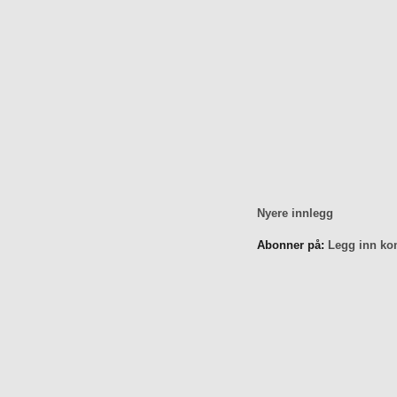
Nyere innlegg
Abonner på:
Legg inn ko