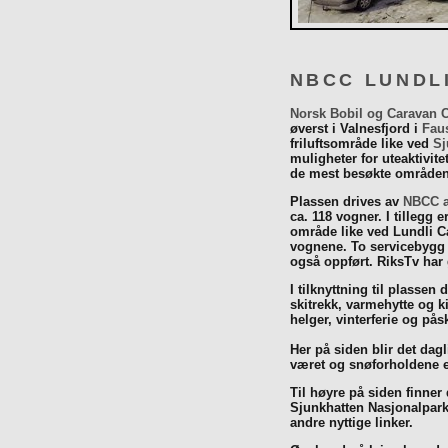
NBCC LUNDL
Norsk Bobil og Caravan 
øverst i Valnesfjord i
Fau
friluftsområde like ved
Sj
muligheter for uteaktivit
de mest besøkte områdene
Plassen drives av
NBCC a
ca. 118 vogner. I tillegg e
område like ved Lundli Ca
vognene. To servicebygg 
også oppført. RiksTv har
I tilknyttning til plassen 
skitrekk, varmehytte og k
helger, vinterferie og p
Her på siden blir det dagli
været og snøforholdene e
Til høyre på siden finner
Sjunkhatten Nasjonalpar
andre nyttige linker.