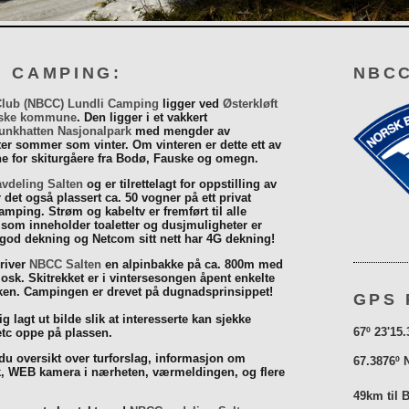
I CAMPING:
NBCC
Club (NBCC) Lundli Camping
ligger ved
Østerkløft
ske kommune
. Den ligger i et vakkert
unkhatten Nasjonalpark
med mengder av
eter sommer som vinter. Om vinteren er dette ett av
 for skiturgåere fra Bodø, Fauske og omegn.
vdeling Salten
og er tilrettelagt for oppstilling av
r det også plassert ca. 50 vogner på ett privat
mping. Strøm og kabeltv er fremført til alle
som inneholder toaletter og dusjmuligheter er
 god dekning og Netcom sitt nett har 4G dekning!
driver
NBCC Salten
en alpinbakke på ca. 800m med
iosk. Skitrekket er i vintersesongen åpent enkelte
åsken. Campingen er drevet på dugnadsprinsippet!
GPS 
g lagt ut bilde slik at interesserte kan sjekke
67º 23'15.
tc oppe på plassen.
 du oversikt over turforslag, informasjon om
67.3876º 
k, WEB kamera i nærheten, værmeldingen, og flere
49km til 