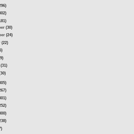
296)
302)
181)
ber
(30)
ber
(24)
r
(22)
5)
29)
r
(31)
(30)
305)
267)
301)
252)
300)
238)
7)