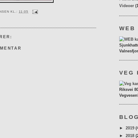
Videoer
(
ENSEN
KL.:
11:05
WEB
RER:
Sjunkhatt
MMENTAR
Valnesfjo
VEG 
Riksvei 8
Vegvesen
BLOG
►
2019
(
►
2018
(