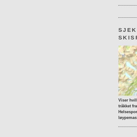
SJE
SKIS
Viser hvi
tråkket fr
Helsespor
løypemask