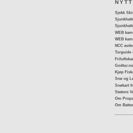
NYTT
Sjekk Ski
Sjunkhatt
Sjunkhatt
WEB kamer
WEB kame
NCC avdel
Turguide 
Friluftska
Godtur.no
Kjøp Fiske
Snø og Lø
Snøkart f
Statens V
Om Propa
Om Batter