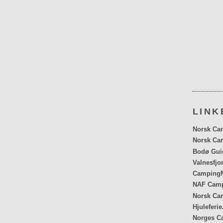
LINK
Norsk Car
Norsk Car
Bodø Gui
Valnesfjo
CampingN
NAF Cam
Norsk Ca
Hjuleferie
Norges C