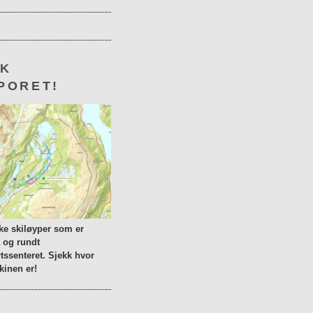
KK
PORET!
lke skiløyper som er
a og rundt
tssenteret. Sjekk hvor
inen er!