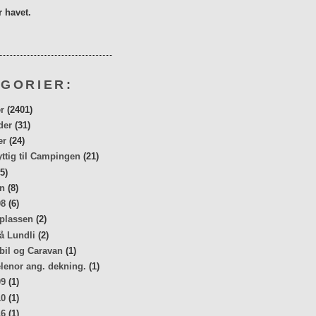
 havet.
GORIER:
r
(2401)
der
(31)
er
(24)
yttig til Campingen
(21)
5)
n
(8)
08
(6)
 plassen
(2)
å Lundli
(2)
bil og Caravan
(1)
elenor ang. dekning.
(1)
09
(1)
10
(1)
16
(1)