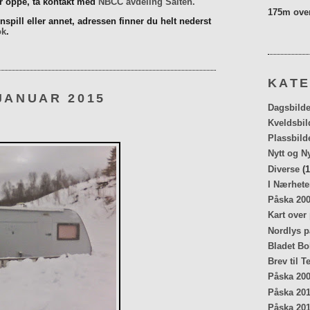
er oppe, ta kontakt med
NBCC avdeling Salten.
175m over
spill eller annet, adressen finner du helt nederst
ok
.
KATE
JANUAR 2015
Dagsbilde
Kveldsbil
Plassbild
Nytt og N
Diverse
(1
I Nærhete
Påska 20
Kart over
Nordlys p
Bladet Bo
Brev til T
Påska 20
Påska 20
Påska 20