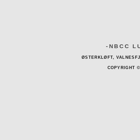
-NBCC L
ØSTERKLØFT, VALNESFJ
COPYRIGHT ©