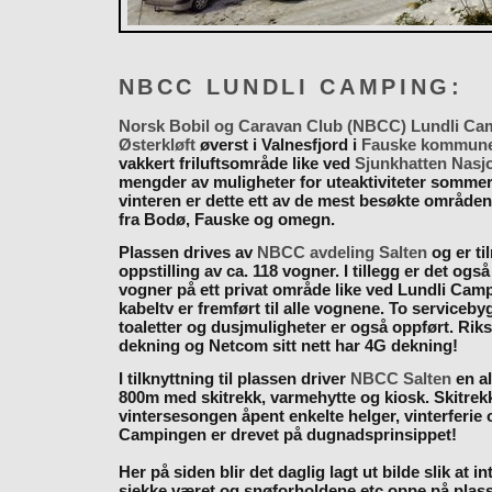
NBCC LUNDLI CAMPING:
Norsk Bobil og Caravan Club (NBCC) Lundli Ca
Østerkløft
øverst i Valnesfjord i
Fauske kommun
vakkert friluftsområde like ved
Sjunkhatten Nasj
mengder av muligheter for uteaktiviteter somme
vinteren er dette ett av de mest besøkte områden
fra Bodø, Fauske og omegn.
Plassen drives av
NBCC avdeling Salten
og er til
oppstilling av ca. 118 vogner. I tillegg er det også
vogner på ett privat område like ved Lundli Cam
kabeltv er fremført til alle vognene. To serviceb
toaletter og dusjmuligheter er også oppført. Rik
dekning og Netcom sitt nett har 4G dekning!
I tilknyttning til plassen driver
NBCC Salten
en al
800m med skitrekk, varmehytte og kiosk. Skitrekk
vintersesongen åpent enkelte helger, vinterferie
Campingen er drevet på dugnadsprinsippet!
Her på siden blir det daglig lagt ut bilde slik at i
sjekke været og snøforholdene etc oppe på plas