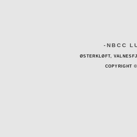
-NBCC L
ØSTERKLØFT, VALNESFJ
COPYRIGHT ©