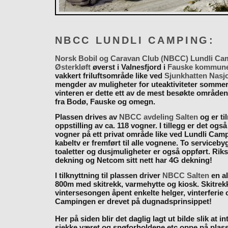
NBCC LUNDLI CAMPING:
Norsk Bobil og Caravan Club (NBCC) Lundli Ca
Østerkløft
øverst i Valnesfjord i
Fauske kommun
vakkert friluftsområde like ved
Sjunkhatten Nasj
mengder av muligheter for uteaktiviteter somme
vinteren er dette ett av de mest besøkte områden
fra Bodø, Fauske og omegn.
Plassen drives av
NBCC avdeling Salten
og er til
oppstilling av ca. 118 vogner. I tillegg er det også
vogner på ett privat område like ved Lundli Cam
kabeltv er fremført til alle vognene. To serviceb
toaletter og dusjmuligheter er også oppført. Rik
dekning og Netcom sitt nett har 4G dekning!
I tilknyttning til plassen driver
NBCC Salten
en al
800m med skitrekk, varmehytte og kiosk. Skitrekk
vintersesongen åpent enkelte helger, vinterferie
Campingen er drevet på dugnadsprinsippet!
Her på siden blir det daglig lagt ut bilde slik at i
sjekke været og snøforholdene etc oppe på plas