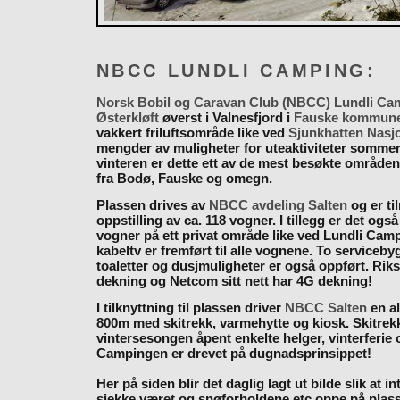
NBCC LUNDLI CAMPING:
Norsk Bobil og Caravan Club (NBCC) Lundli Ca
Østerkløft
øverst i Valnesfjord i
Fauske kommun
vakkert friluftsområde like ved
Sjunkhatten Nasj
mengder av muligheter for uteaktiviteter somme
vinteren er dette ett av de mest besøkte områden
fra Bodø, Fauske og omegn.
Plassen drives av
NBCC avdeling Salten
og er til
oppstilling av ca. 118 vogner. I tillegg er det også
vogner på ett privat område like ved Lundli Cam
kabeltv er fremført til alle vognene. To serviceb
toaletter og dusjmuligheter er også oppført. Rik
dekning og Netcom sitt nett har 4G dekning!
I tilknyttning til plassen driver
NBCC Salten
en al
800m med skitrekk, varmehytte og kiosk. Skitrekk
vintersesongen åpent enkelte helger, vinterferie
Campingen er drevet på dugnadsprinsippet!
Her på siden blir det daglig lagt ut bilde slik at i
sjekke været og snøforholdene etc oppe på plas