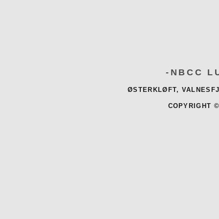
-NBCC L
ØSTERKLØFT, VALNESFJ
COPYRIGHT ©