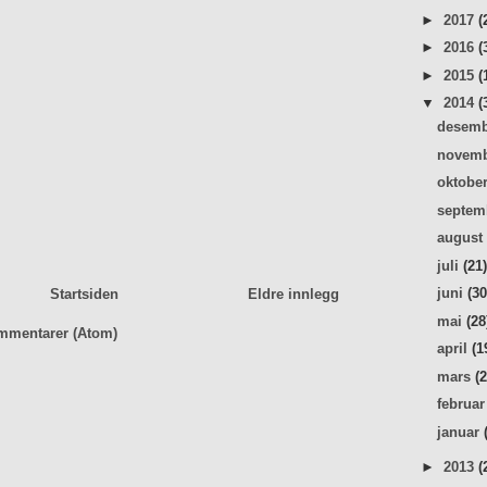
►
2017
(
►
2016
(
►
2015
(
▼
2014
(
desem
novem
oktobe
septe
augus
juli
(21
juni
(30
Startsiden
Eldre innlegg
mai
(28
mmentarer (Atom)
april
(1
mars
(
februa
januar
►
2013
(