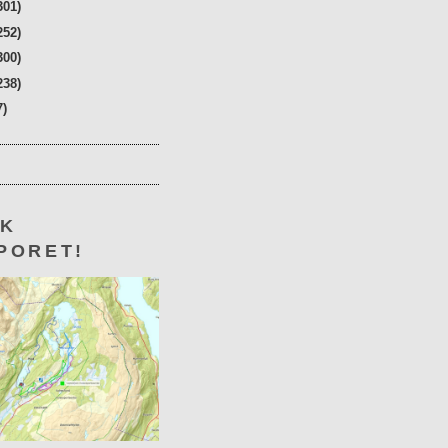
301)
252)
300)
238)
7)
KK
PORET!