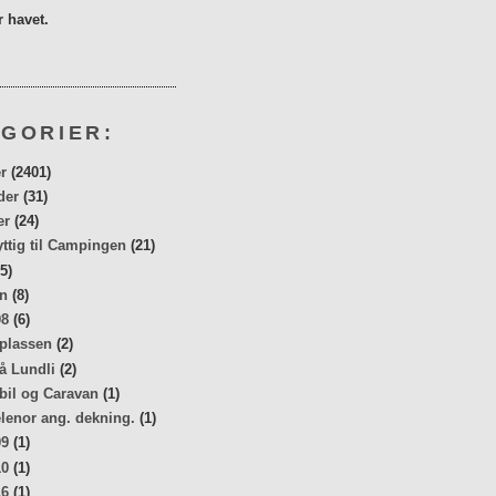
 havet.
GORIER:
r
(2401)
der
(31)
er
(24)
yttig til Campingen
(21)
5)
n
(8)
08
(6)
 plassen
(2)
å Lundli
(2)
bil og Caravan
(1)
elenor ang. dekning.
(1)
09
(1)
10
(1)
16
(1)