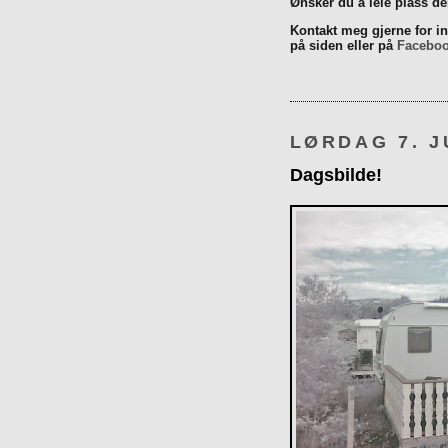
Ønsker du å leie plass d
Kontakt meg gjerne for inn
på siden eller på
Facebo
LØRDAG 7. J
Dagsbilde!