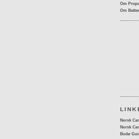
Om Propa
Om Batter
LINK
Norsk Car
Norsk Car
Bodø Gui