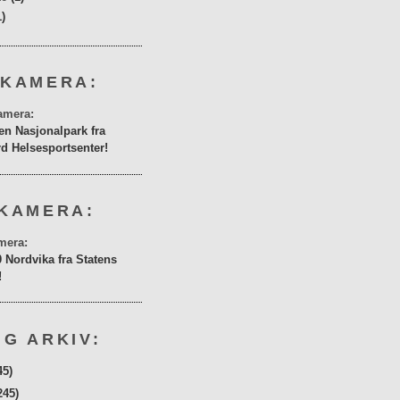
1)
 KAMERA:
en Nasjonalpark fra
rd Helsesportsenter!
KAMERA:
0 Nordvika fra Statens
!
G ARKIV:
45)
245)