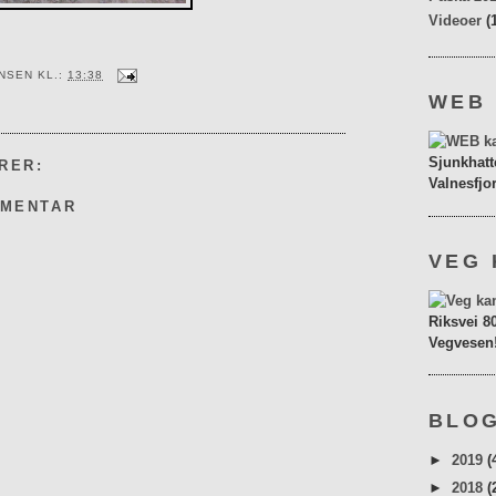
Videoer
(
ENSEN
KL.:
13:38
WEB
Sjunkhatt
RER:
Valnesfjo
MMENTAR
VEG 
Riksvei 8
Vegvesen
BLOG
►
2019
(
►
2018
(