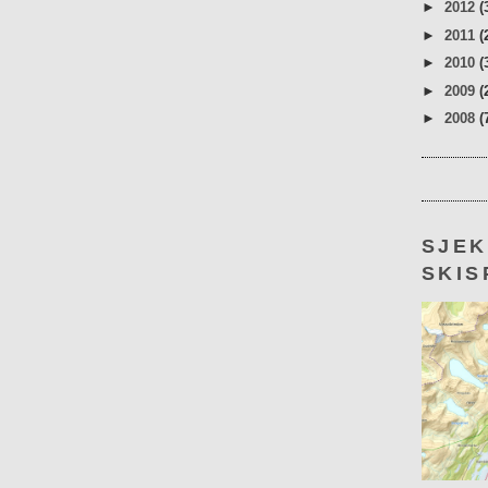
►
2012
(
►
2011
(
►
2010
(
►
2009
(
►
2008
(
SJE
SKIS