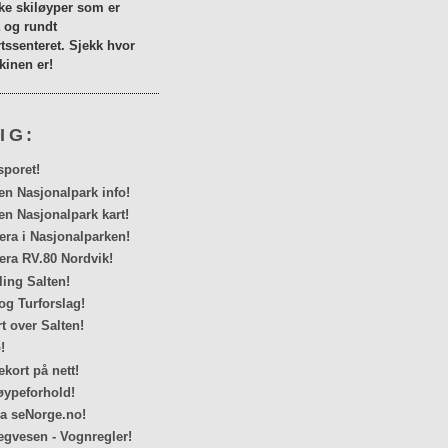
lke skiløyper som er
a og rundt
tssenteret. Sjekk hvor
inen er!
IG:
sporet!
en Nasjonalpark info!
en Nasjonalpark kart!
a i Nasjonalparken!
ra RV.80 Nordvik!
ing Salten!
og Turforslag!
rt over Salten!
!
kort på nett!
ypeforhold!
ra seNorge.no!
egvesen - Vognregler!