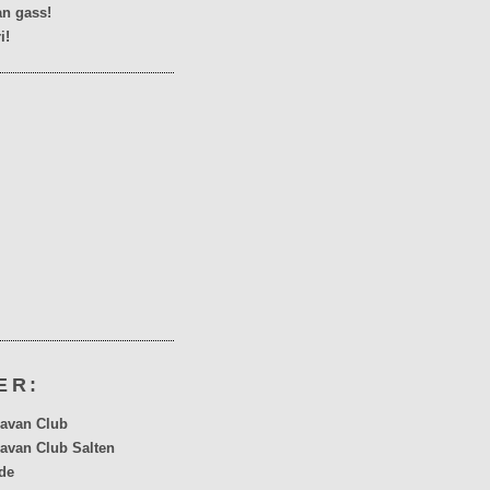
n gass!
i!
ER:
avan Club
avan Club Salten
de