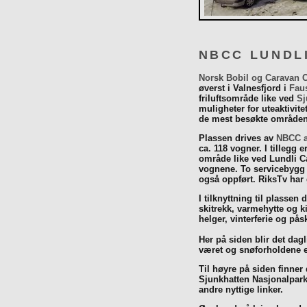
NBCC LUNDL
Norsk Bobil og Caravan 
øverst i Valnesfjord i
Fau
friluftsområde like ved
Sj
muligheter for uteaktivit
de mest besøkte områdene
Plassen drives av
NBCC a
ca. 118 vogner. I tillegg e
område like ved Lundli Ca
vognene. To servicebygg 
også oppført. RiksTv har
I tilknyttning til plassen 
skitrekk, varmehytte og k
helger, vinterferie og p
Her på siden blir det dagli
været og snøforholdene e
Til høyre på siden finner
Sjunkhatten Nasjonalpar
andre nyttige linker.