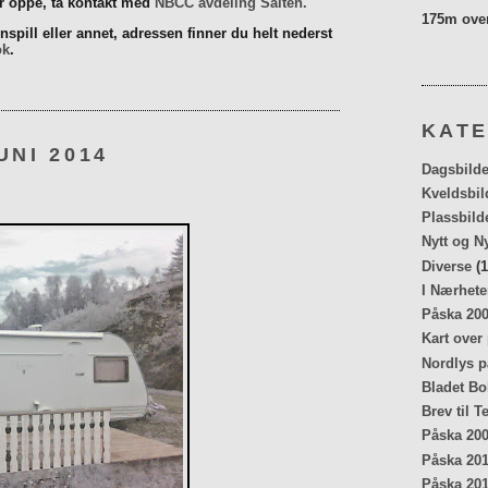
er oppe, ta kontakt med
NBCC avdeling Salten.
175m over
spill eller annet, adressen finner du helt nederst
ok
.
KATE
UNI 2014
Dagsbilde
Kveldsbil
Plassbild
Nytt og N
Diverse
(1
I Nærhete
Påska 20
Kart over
Nordlys p
Bladet Bo
Brev til T
Påska 20
Påska 20
Påska 20