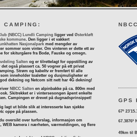
I CAMPING:
NBCC
Club (NBCC) Lundli Camping
ligger ved
Østerkløft
ske kommune
. Den ligger i et vakkert
unkhatten Nasjonalpark
med mengder av
eter sommer som vinter. Om vinteren er dette ett av
 for skiturgåere fra Bodø, Fauske og omegn.
vdeling Salten
og er tilrettelagt for oppstilling av
r det også plassert ca. 50 vogner på ett privat
mping. Strøm og kabeltv er fremført til alle
som inneholder toaletter og dusjmuligheter er
 god dekning og Netcom sitt nett har 4G dekning!
driver
NBCC Salten
en alpinbakke på ca. 800m med
iosk. Skitrekket er i vintersesongen åpent enkelte
åsken. Campingen er drevet på dugnadsprinsippet!
GPS 
g lagt ut bilde slik at interesserte kan sjekke
67º 23'15.
tc oppe på plassen.
 du oversikt over turforslag, informasjon om
67.3876º 
k, WEB kamera i nærheten, værmeldingen, og flere
49km til 