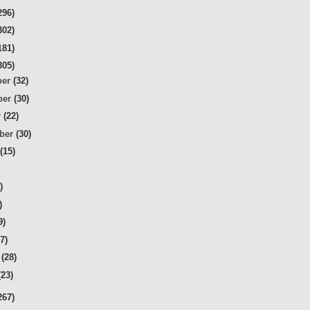
296)
302)
181)
305)
ber
(32)
ber
(30)
r
(22)
mber
(30)
t
(15)
)
)
)
9)
27)
r
(28)
(23)
267)