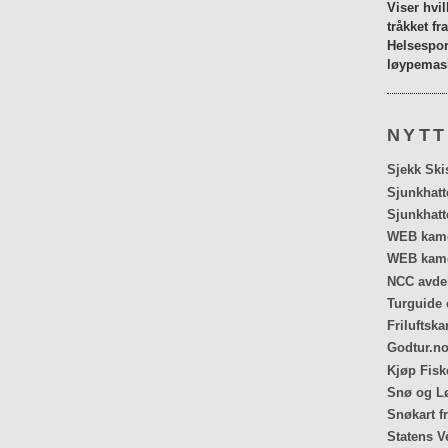
Viser hvi
tråkket fr
Helsespor
løypemask
NYTT
Sjekk Ski
Sjunkhatt
Sjunkhatt
WEB kamer
WEB kame
NCC avdel
Turguide 
Friluftska
Godtur.no
Kjøp Fiske
Snø og Lø
Snøkart f
Statens V