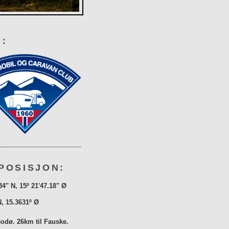
:
POSISJON:
34" N, 15º 21'47.18" Ø
N, 15.3631º Ø
Bodø. 26km til Fauske.