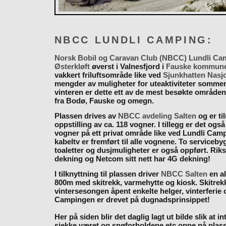
NBCC LUNDLI CAMPING:
Norsk Bobil og Caravan Club (NBCC) Lundli Ca
Østerkløft
øverst i Valnesfjord i
Fauske kommun
vakkert friluftsområde like ved
Sjunkhatten Nasj
mengder av muligheter for uteaktiviteter somme
vinteren er dette ett av de mest besøkte områden
fra Bodø, Fauske og omegn.
Plassen drives av
NBCC avdeling Salten
og er til
oppstilling av ca. 118 vogner. I tillegg er det også
vogner på ett privat område like ved Lundli Cam
kabeltv er fremført til alle vognene. To serviceb
toaletter og dusjmuligheter er også oppført. Rik
dekning og Netcom sitt nett har 4G dekning!
I tilknyttning til plassen driver
NBCC Salten
en al
800m med skitrekk, varmehytte og kiosk. Skitrekk
vintersesongen åpent enkelte helger, vinterferie
Campingen er drevet på dugnadsprinsippet!
Her på siden blir det daglig lagt ut bilde slik at i
sjekke været og snøforholdene etc oppe på plas