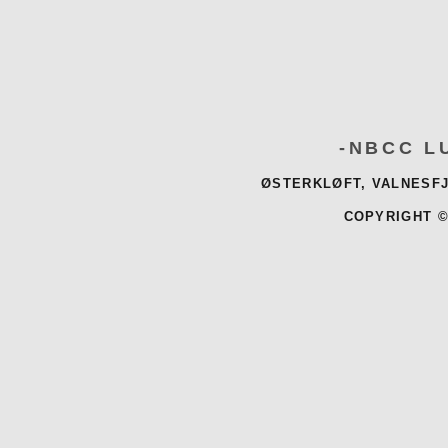
-NBCC L
ØSTERKLØFT, VALNESFJ
COPYRIGHT ©