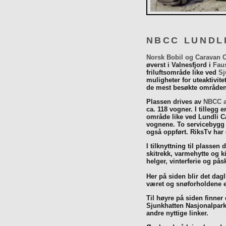
NBCC LUNDL
Norsk Bobil og Caravan 
øverst i Valnesfjord i
Fau
friluftsområde like ved
Sj
muligheter for uteaktivit
de mest besøkte områdene
Plassen drives av
NBCC a
ca. 118 vogner. I tillegg e
område like ved Lundli Ca
vognene. To servicebygg 
også oppført. RiksTv har
I tilknyttning til plassen 
skitrekk, varmehytte og k
helger, vinterferie og p
Her på siden blir det dagli
været og snøforholdene e
Til høyre på siden finner
Sjunkhatten Nasjonalpar
andre nyttige linker.