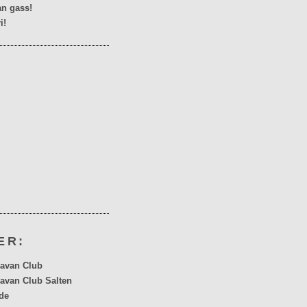
n gass!
i!
ER:
avan Club
avan Club Salten
de