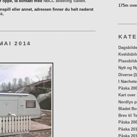
er oppe, ta kontakt med
NBCC avdeling Salten.
175m over
spill eller annet, adressen finner du helt nederst
ok
.
KATE
MAI 2014
Dagsbilde
Kveldsbil
Plassbild
Nytt og N
Diverse
(1
I Nærhete
Påska 20
Kart over
Nordlys p
Bladet Bo
Brev til T
Påska 20
Påska 20
Påska 20