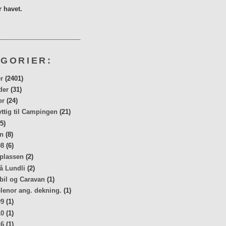
 havet.
GORIER:
r
(2401)
der
(31)
er
(24)
yttig til Campingen
(21)
5)
n
(8)
08
(6)
 plassen
(2)
å Lundli
(2)
bil og Caravan
(1)
elenor ang. dekning.
(1)
09
(1)
10
(1)
16
(1)