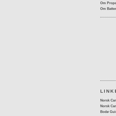
Om Propa
Om Batter
LINK
Norsk Car
Norsk Car
Bodø Gui