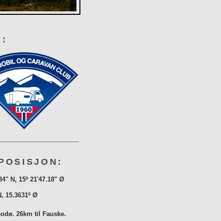
:
POSISJON:
34" N, 15º 21'47.18" Ø
N, 15.3631º Ø
Bodø. 26km til Fauske.