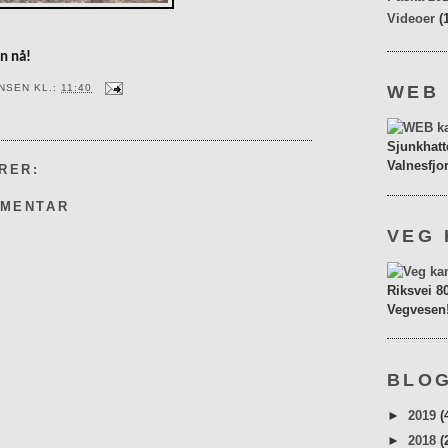
Videoer
(
n nå!
WEB
ENSEN
KL.:
11:40
Sjunkhatt
Valnesfjo
RER:
MMENTAR
VEG 
Riksvei 8
Vegvesen
BLOG
►
2019
(
►
2018
(