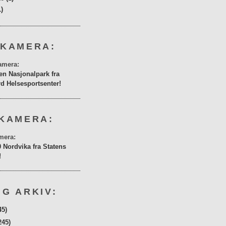
1)
 KAMERA:
en Nasjonalpark fra
rd Helsesportsenter!
KAMERA:
0 Nordvika fra Statens
!
G ARKIV:
45)
245)