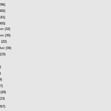
296)
302)
181)
305)
ber
(32)
ber
(30)
r
(22)
mber
(30)
t
(15)
)
)
)
9)
27)
r
(28)
(23)
267)