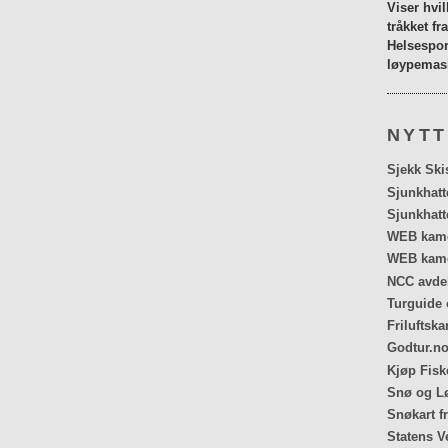
Viser hvi
tråkket fr
Helsespor
løypemask
NYTT
Sjekk Ski
Sjunkhatt
Sjunkhatt
WEB kamer
WEB kame
NCC avdel
Turguide 
Friluftska
Godtur.no
Kjøp Fiske
Snø og Lø
Snøkart f
Statens V