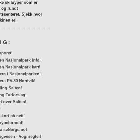
lke skiløyper som er
a og rundt
tssenteret. Sjekk hvor
inen er!
IG:
sporet!
en Nasjonalpark info!
en Nasjonalpark kart!
a i Nasjonalparken!
ra RV.80 Nordvik!
ing Salten!
og Turforslag!
rt over Salten!
!
kort på nett!
ypeforhold!
ra seNorge.no!
egvesen - Vognregler!