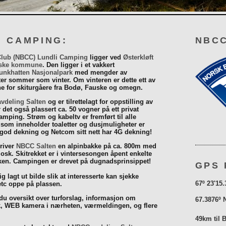
I CAMPING:
NBCC
Club (NBCC) Lundli Camping
ligger ved
Østerkløft
ske kommune
. Den ligger i et vakkert
unkhatten Nasjonalpark
med mengder av
eter sommer som vinter. Om vinteren er dette ett av
 for skiturgåere fra Bodø, Fauske og omegn.
vdeling Salten
og er tilrettelagt for oppstilling av
r det også plassert ca. 50 vogner på ett privat
mping. Strøm og kabeltv er fremført til alle
som inneholder toaletter og dusjmuligheter er
 god dekning og Netcom sitt nett har 4G dekning!
driver
NBCC Salten
en alpinbakke på ca. 800m med
iosk. Skitrekket er i vintersesongen åpent enkelte
åsken. Campingen er drevet på dugnadsprinsippet!
GPS 
g lagt ut bilde slik at interesserte kan sjekke
67º 23'15.
tc oppe på plassen.
 du oversikt over turforslag, informasjon om
67.3876º 
k, WEB kamera i nærheten, værmeldingen, og flere
49km til 