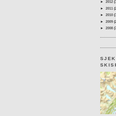
►
2012
(
►
2011
(
►
2010
(
►
2009
(
►
2008
(
SJE
SKIS