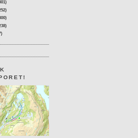
301)
252)
300)
238)
7)
KK
PORET!