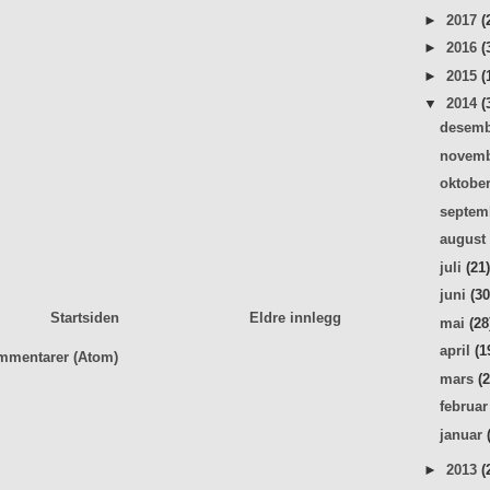
►
2017
(
►
2016
(
►
2015
(
▼
2014
(
desem
novem
oktobe
septe
augus
juli
(21
juni
(30
Startsiden
Eldre innlegg
mai
(28
april
(1
mmentarer (Atom)
mars
(
februa
januar
►
2013
(