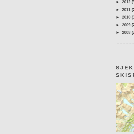
►
2012
(
►
2011
(
►
2010
(
►
2009
(
►
2008
(
SJE
SKIS