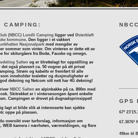
I CAMPING:
NBCC
Club (NBCC) Lundli Camping
ligger ved
Østerkløft
ske kommune
. Den ligger i et vakkert
unkhatten Nasjonalpark
med mengder av
eter sommer som vinter. Om vinteren er dette ett av
 for skiturgåere fra Bodø, Fauske og omegn.
vdeling Salten
og er tilrettelagt for oppstilling av
r det også plassert ca. 50 vogner på ett privat
mping. Strøm og kabeltv er fremført til alle
som inneholder toaletter og dusjmuligheter er
 god dekning og Netcom sitt nett har 4G dekning!
driver
NBCC Salten
en alpinbakke på ca. 800m med
iosk. Skitrekket er i vintersesongen åpent enkelte
åsken. Campingen er drevet på dugnadsprinsippet!
GPS 
g lagt ut bilde slik at interesserte kan sjekke
67º 23'15.
tc oppe på plassen.
 du oversikt over turforslag, informasjon om
67.3876º 
k, WEB kamera i nærheten, værmeldingen, og flere
49km til 