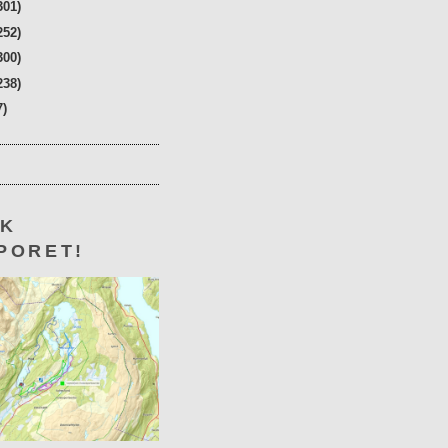
301)
252)
300)
238)
7)
KK
PORET!