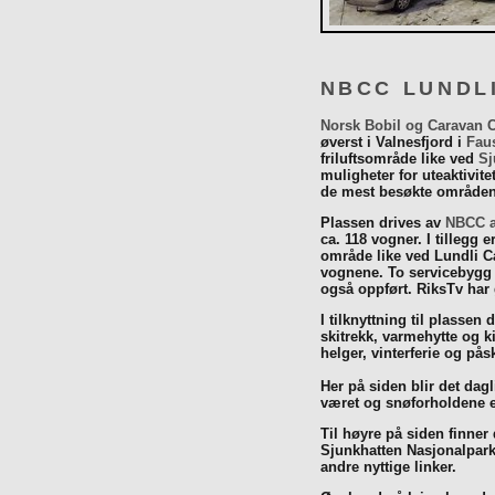
NBCC LUNDL
Norsk Bobil og Caravan 
øverst i Valnesfjord i
Fau
friluftsområde like ved
Sj
muligheter for uteaktivit
de mest besøkte områdene
Plassen drives av
NBCC a
ca. 118 vogner. I tillegg e
område like ved Lundli Ca
vognene. To servicebygg 
også oppført. RiksTv har
I tilknyttning til plassen 
skitrekk, varmehytte og k
helger, vinterferie og p
Her på siden blir det dagli
været og snøforholdene e
Til høyre på siden finner
Sjunkhatten Nasjonalpar
andre nyttige linker.