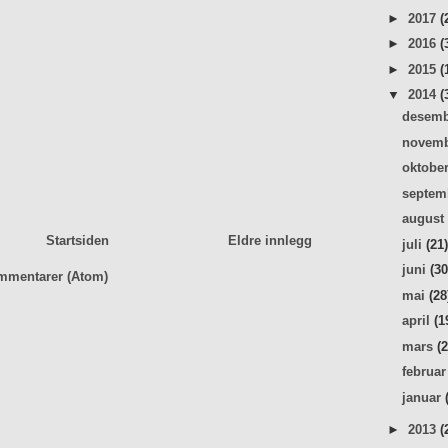
►
2017
(
►
2016
(
►
2015
(
▼
2014
(
desem
novem
oktobe
septe
augus
Startsiden
Eldre innlegg
juli
(21
juni
(30
mmentarer (Atom)
mai
(28
april
(1
mars
(
februa
januar
►
2013
(