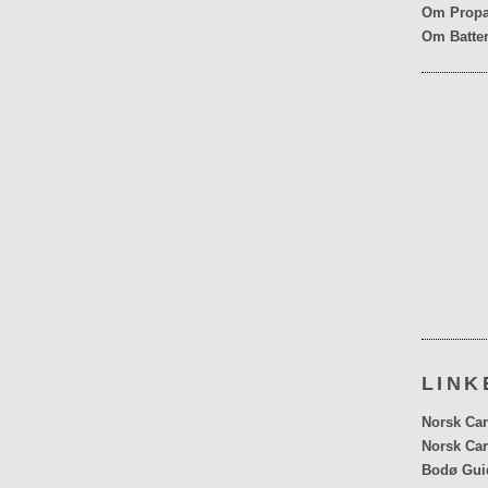
Om Propa
Om Batter
LINK
Norsk Car
Norsk Car
Bodø Gui