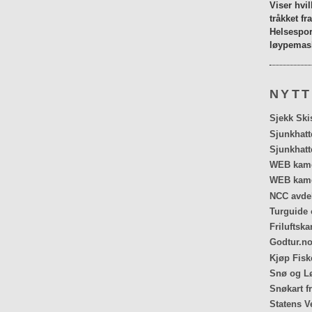
Viser hvi
tråkket fr
Helsespor
løypemask
NYTT
Sjekk Ski
Sjunkhatt
Sjunkhatt
WEB kamer
WEB kame
NCC avdel
Turguide 
Friluftska
Godtur.no
Kjøp Fiske
Snø og Lø
Snøkart f
Statens V