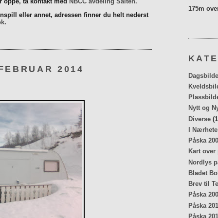
er oppe, ta kontakt med
NBCC avdeling Salten.
175m over
spill eller annet, adressen finner du helt nederst
ok
.
KATE
FEBRUAR 2014
Dagsbilde
Kveldsbil
Plassbild
Nytt og N
Diverse
(1
I Nærhete
Påska 20
Kart over
Nordlys p
Bladet Bo
Brev til T
Påska 20
Påska 20
Påska 20