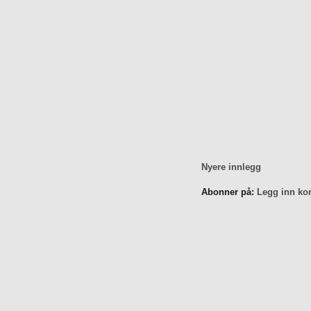
Nyere innlegg
Abonner på:
Legg inn ko