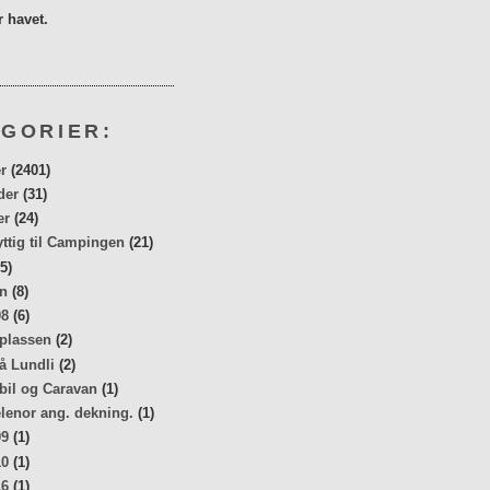
 havet.
GORIER:
r
(2401)
der
(31)
er
(24)
yttig til Campingen
(21)
5)
n
(8)
08
(6)
 plassen
(2)
å Lundli
(2)
bil og Caravan
(1)
elenor ang. dekning.
(1)
09
(1)
10
(1)
16
(1)