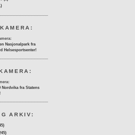
1)
 KAMERA:
en Nasjonalpark fra
rd Helsesportsenter!
KAMERA:
0 Nordvika fra Statens
!
G ARKIV:
45)
245)