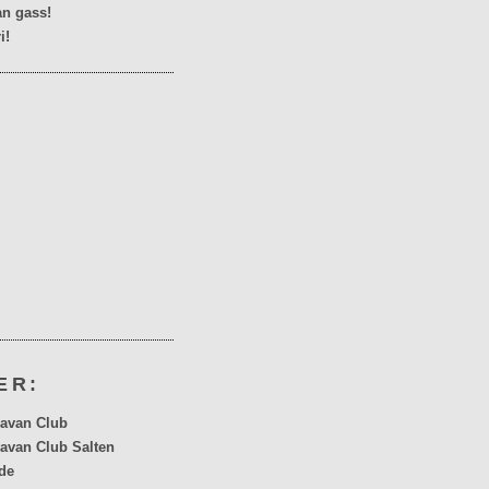
n gass!
i!
ER:
avan Club
avan Club Salten
de