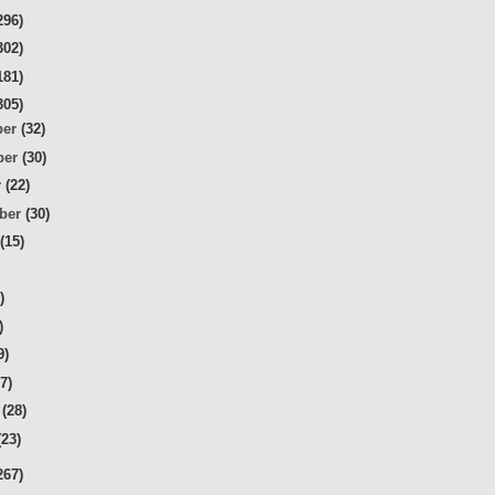
296)
302)
181)
305)
ber
(32)
ber
(30)
r
(22)
mber
(30)
t
(15)
)
)
)
9)
27)
r
(28)
(23)
267)