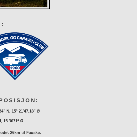
:
POSISJON:
34" N, 15º 21'47.18" Ø
N, 15.3631º Ø
Bodø. 26km til Fauske.