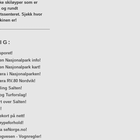
lke skiløyper som er
a og rundt
tssenteret. Sjekk hvor
inen er!
IG:
sporet!
en Nasjonalpark info!
en Nasjonalpark kart!
a i Nasjonalparken!
ra RV.80 Nordvik!
ing Salten!
og Turforslag!
rt over Salten!
!
kort på nett!
ypeforhold!
ra seNorge.no!
egvesen - Vognregler!