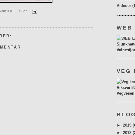
Videoer
(
ENSEN
KL.:
11:05
WEB
RER:
Sjunkhatt
MMENTAR
Valnesfjo
VEG 
Riksvei 8
Vegvesen
BLOG
►
2019
(
►
2018
(