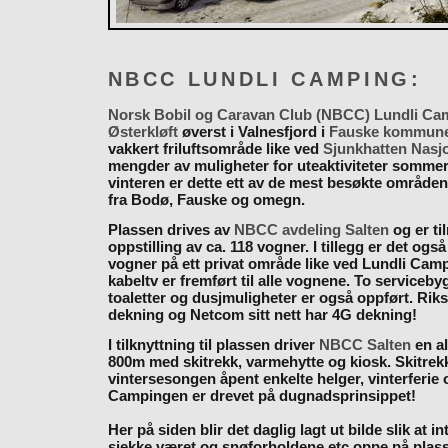
NBCC LUNDLI CAMPING:
Norsk Bobil og Caravan Club (NBCC) Lundli Ca
Østerkløft
øverst i Valnesfjord i
Fauske kommun
vakkert friluftsområde like ved
Sjunkhatten Nasj
mengder av muligheter for uteaktiviteter somme
vinteren er dette ett av de mest besøkte områden
fra Bodø, Fauske og omegn.
Plassen drives av
NBCC avdeling Salten
og er til
oppstilling av ca. 118 vogner. I tillegg er det også
vogner på ett privat område like ved Lundli Cam
kabeltv er fremført til alle vognene. To serviceb
toaletter og dusjmuligheter er også oppført. Rik
dekning og Netcom sitt nett har 4G dekning!
I tilknyttning til plassen driver
NBCC Salten
en al
800m med skitrekk, varmehytte og kiosk. Skitrekk
vintersesongen åpent enkelte helger, vinterferie
Campingen er drevet på dugnadsprinsippet!
Her på siden blir det daglig lagt ut bilde slik at i
sjekke været og snøforholdene etc oppe på plas