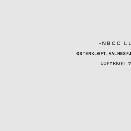
-NBCC L
ØSTERKLØFT, VALNESFJ
COPYRIGHT ©