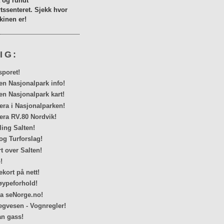
a og rundt
tssenteret. Sjekk hvor
inen er!
IG:
sporet!
en Nasjonalpark info!
en Nasjonalpark kart!
a i Nasjonalparken!
ra RV.80 Nordvik!
ing Salten!
og Turforslag!
rt over Salten!
!
kort på nett!
ypeforhold!
ra seNorge.no!
egvesen - Vognregler!
n gass!