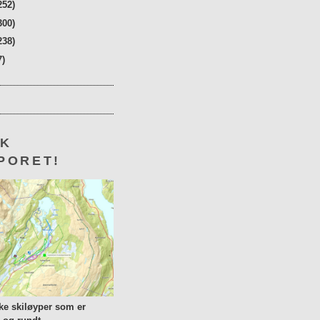
252)
300)
238)
7)
KK
PORET!
lke skiløyper som er