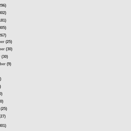
296)
302)
181)
305)
267)
ber
(25)
ber
(30)
r
(30)
mber
(9)
)
)
)
0)
20)
r
(25)
(27)
301)