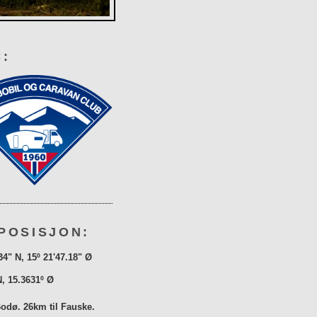
:
POSISJON:
34" N, 15º 21'47.18" Ø
N, 15.3631º Ø
Bodø. 26km til Fauske.