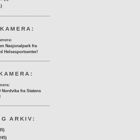
1)
 KAMERA:
en Nasjonalpark fra
rd Helsesportsenter!
KAMERA:
0 Nordvika fra Statens
!
G ARKIV:
45)
245)