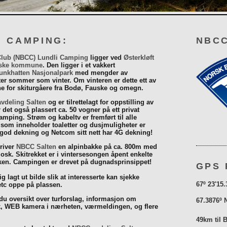
I CAMPING:
NBCC
Club (NBCC) Lundli Camping
ligger ved
Østerkløft
ske kommune
. Den ligger i et vakkert
unkhatten Nasjonalpark
med mengder av
eter sommer som vinter. Om vinteren er dette ett av
 for skiturgåere fra Bodø, Fauske og omegn.
vdeling Salten
og er tilrettelagt for oppstilling av
r det også plassert ca. 50 vogner på ett privat
mping. Strøm og kabeltv er fremført til alle
som inneholder toaletter og dusjmuligheter er
 god dekning og Netcom sitt nett har 4G dekning!
driver
NBCC Salten
en alpinbakke på ca. 800m med
iosk. Skitrekket er i vintersesongen åpent enkelte
åsken. Campingen er drevet på dugnadsprinsippet!
GPS 
g lagt ut bilde slik at interesserte kan sjekke
67º 23'15.
tc oppe på plassen.
 du oversikt over turforslag, informasjon om
67.3876º 
k, WEB kamera i nærheten, værmeldingen, og flere
49km til 