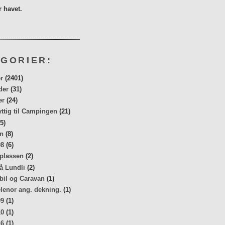
 havet.
GORIER:
r
(2401)
der
(31)
er
(24)
yttig til Campingen
(21)
5)
n
(8)
08
(6)
 plassen
(2)
å Lundli
(2)
bil og Caravan
(1)
elenor ang. dekning.
(1)
09
(1)
10
(1)
16
(1)