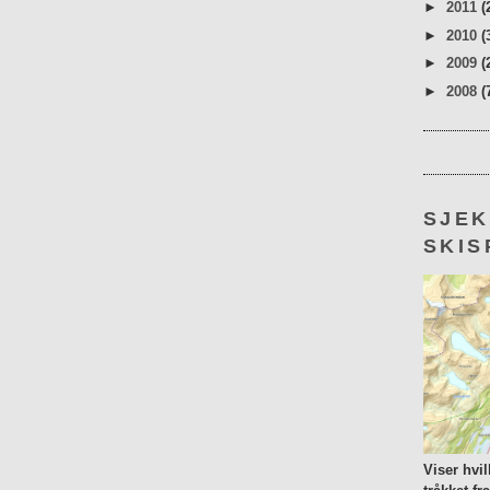
►
2011
(
►
2010
(
►
2009
(
►
2008
(
SJE
SKIS
Viser hvi