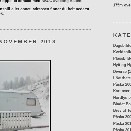
er oppe, ta kontakt med
NBCC avdeling Salten.
175m over
spill eller annet, adressen finner du helt nederst
ok
.
KATE
 NOVEMBER 2013
Dagsbilde
Kveldsbil
Plassbild
Nytt og N
Diverse
(1
I Nærhete
Påska 20
Kart over
Nordlys p
Bladet Bo
Brev til T
Påska 20
Påska 20
Påska 20