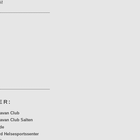
i!
ER:
avan Club
avan Club Salten
de
rd Helsesportssenter