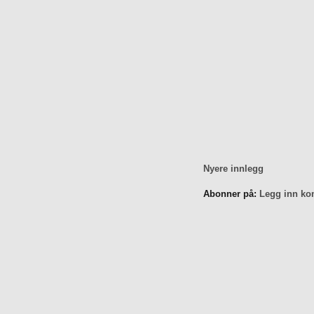
Nyere innlegg
Abonner på:
Legg inn ko