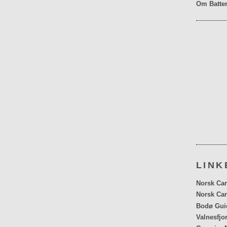
Om Batter
LINK
Norsk Car
Norsk Car
Bodø Gui
Valnesfjo