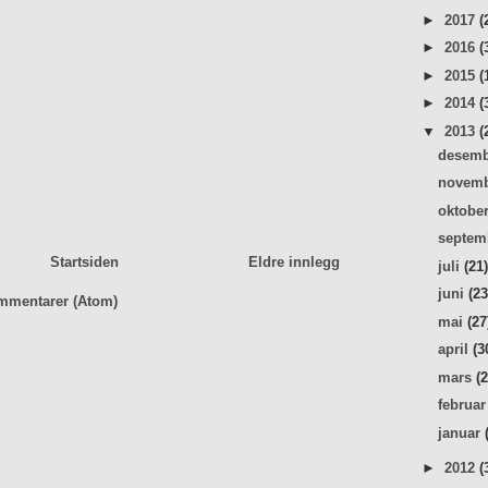
►
2017
(
►
2016
(
►
2015
(
►
2014
(
▼
2013
(
desem
novem
oktobe
septe
Startsiden
Eldre innlegg
juli
(21
juni
(23
mmentarer (Atom)
mai
(27
april
(3
mars
(
februa
januar
►
2012
(