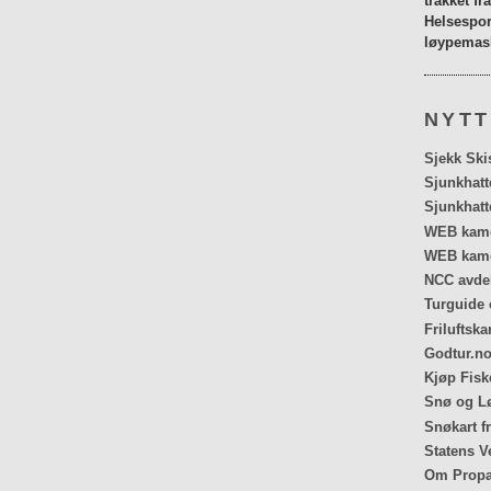
tråkket fr
Helsespor
løypemask
NYTT
Sjekk Ski
Sjunkhatt
Sjunkhatt
WEB kamer
WEB kame
NCC avdel
Turguide 
Friluftska
Godtur.no
Kjøp Fiske
Snø og Lø
Snøkart f
Statens V
Om Propa