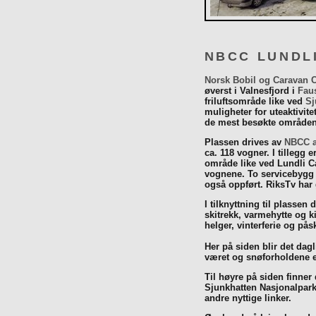
NBCC LUNDL
Norsk Bobil og Caravan 
øverst i Valnesfjord i
Fau
friluftsområde like ved
Sj
muligheter for uteaktivit
de mest besøkte områdene
Plassen drives av
NBCC a
ca. 118 vogner. I tillegg e
område like ved Lundli Ca
vognene. To servicebygg 
også oppført. RiksTv har
I tilknyttning til plassen 
skitrekk, varmehytte og k
helger, vinterferie og p
Her på siden blir det dagli
været og snøforholdene e
Til høyre på siden finner
Sjunkhatten Nasjonalpar
andre nyttige linker.