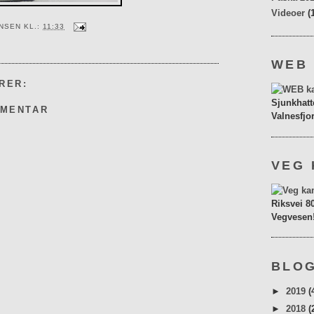
Videoer
(
ENSEN
KL.:
11:33
WEB
RER:
Sjunkhatt
MMENTAR
Valnesfjo
VEG 
Riksvei 8
Vegvesen
BLOG
►
2019
(
►
2018
(