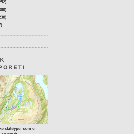
252)
300)
238)
7)
KK
PORET!
lke skiløyper som er