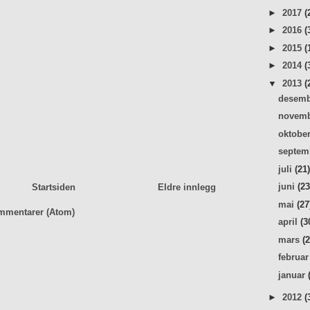
►
2017
(
►
2016
(
►
2015
(
►
2014
(
▼
2013
(
desem
novem
oktobe
septe
juli
(21
juni
(23
Startsiden
Eldre innlegg
mai
(27
mmentarer (Atom)
april
(3
mars
(
februa
januar
►
2012
(