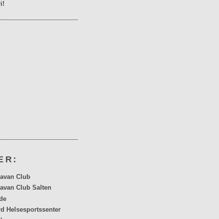
i!
ER:
avan Club
avan Club Salten
de
rd Helsesportssenter