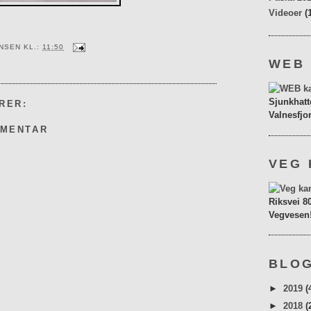
Videoer
(
ENSEN
KL.:
11:50
WEB
Sjunkhatt
RER:
Valnesfjo
MMENTAR
VEG 
Riksvei 8
Vegvesen
BLOG
►
2019
(
►
2018
(