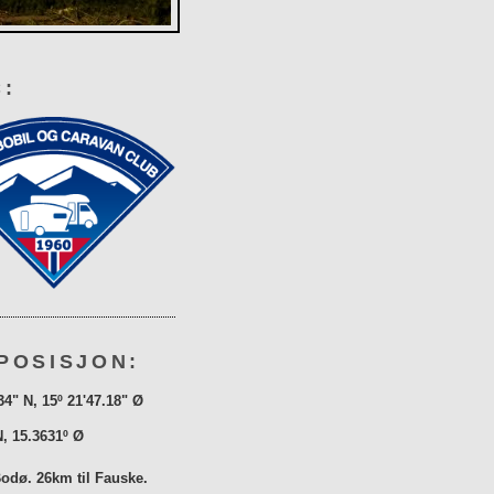
:
POSISJON:
34" N, 15º 21'47.18" Ø
N, 15.3631º Ø
Bodø. 26km til Fauske.