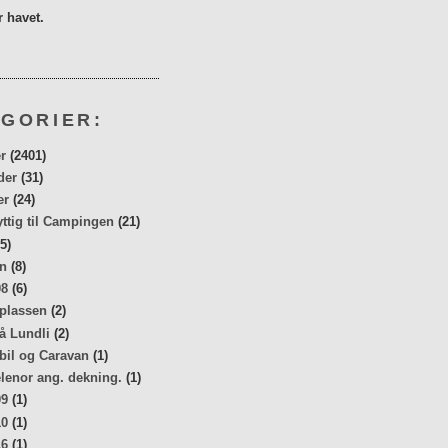
 havet.
GORIER:
r
(2401)
der
(31)
er
(24)
yttig til Campingen
(21)
5)
n
(8)
08
(6)
 plassen
(2)
å Lundli
(2)
bil og Caravan
(1)
elenor ang. dekning.
(1)
09
(1)
10
(1)
16
(1)