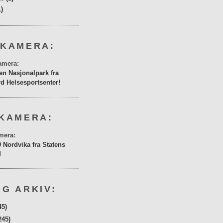
1)
 KAMERA:
en Nasjonalpark fra
rd Helsesportsenter!
KAMERA:
0 Nordvika fra Statens
!
G ARKIV:
45)
245)