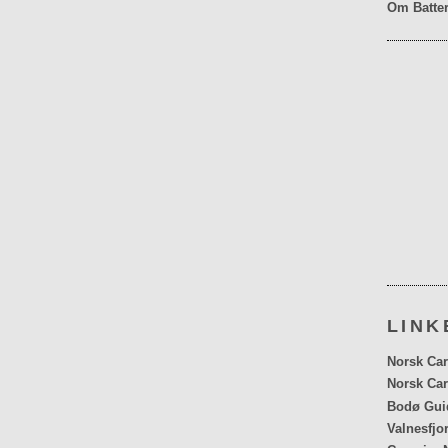
Om Batter
LINK
Norsk Car
Norsk Car
Bodø Gui
Valnesfjo