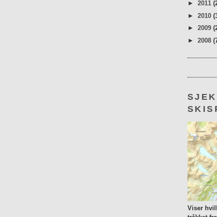
►
2011
(
►
2010
(
►
2009
(
►
2008
(
SJE
SKIS
Viser hvi