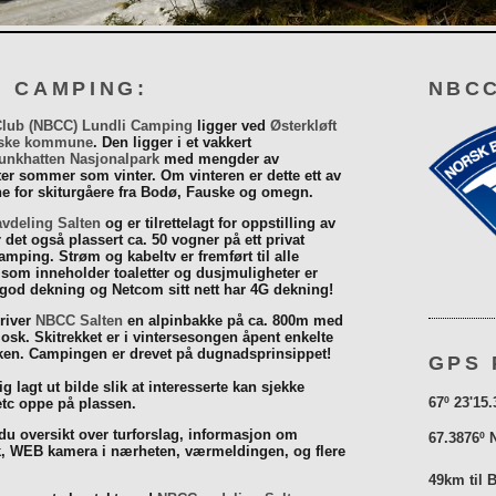
I CAMPING:
NBCC
Club (NBCC) Lundli Camping
ligger ved
Østerkløft
ske kommune
. Den ligger i et vakkert
unkhatten Nasjonalpark
med mengder av
eter sommer som vinter. Om vinteren er dette ett av
 for skiturgåere fra Bodø, Fauske og omegn.
vdeling Salten
og er tilrettelagt for oppstilling av
r det også plassert ca. 50 vogner på ett privat
mping. Strøm og kabeltv er fremført til alle
som inneholder toaletter og dusjmuligheter er
 god dekning og Netcom sitt nett har 4G dekning!
driver
NBCC Salten
en alpinbakke på ca. 800m med
iosk. Skitrekket er i vintersesongen åpent enkelte
åsken. Campingen er drevet på dugnadsprinsippet!
GPS 
g lagt ut bilde slik at interesserte kan sjekke
67º 23'15.
tc oppe på plassen.
 du oversikt over turforslag, informasjon om
67.3876º 
k, WEB kamera i nærheten, værmeldingen, og flere
49km til 