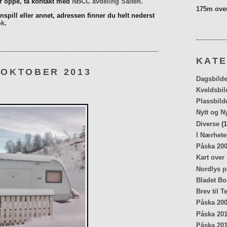
er oppe, ta kontakt med
NBCC avdeling Salten.
175m over
spill eller annet, adressen finner du helt nederst
ok
.
KATE
 OKTOBER 2013
Dagsbilde
Kveldsbil
Plassbild
Nytt og N
Diverse
(1
I Nærhete
Påska 20
Kart over
Nordlys p
Bladet Bo
Brev til T
Påska 20
Påska 20
Påska 20