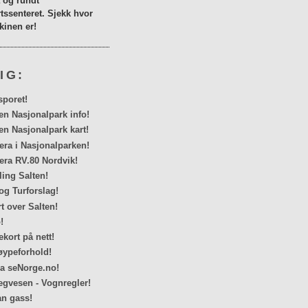
a og rundt
tssenteret. Sjekk hvor
inen er!
IG:
sporet!
en Nasjonalpark info!
en Nasjonalpark kart!
a i Nasjonalparken!
ra RV.80 Nordvik!
ing Salten!
og Turforslag!
rt over Salten!
!
kort på nett!
ypeforhold!
ra seNorge.no!
egvesen - Vognregler!
n gass!