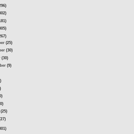
296)
302)
181)
305)
267)
ber
(25)
ber
(30)
r
(30)
mber
(9)
)
)
)
0)
20)
r
(25)
(27)
301)