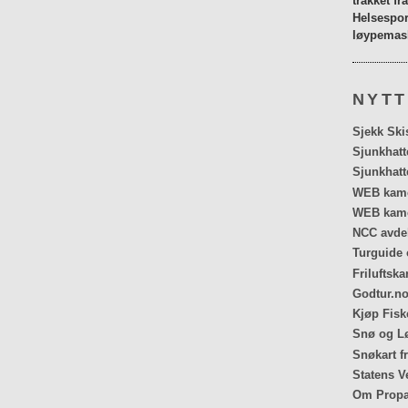
tråkket fr
Helsespor
løypemask
NYTT
Sjekk Ski
Sjunkhatt
Sjunkhatt
WEB kamer
WEB kame
NCC avdel
Turguide 
Friluftska
Godtur.no
Kjøp Fiske
Snø og Lø
Snøkart f
Statens V
Om Propa