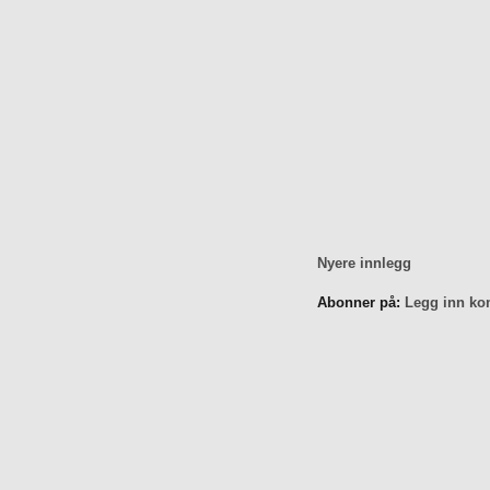
Nyere innlegg
Abonner på:
Legg inn ko