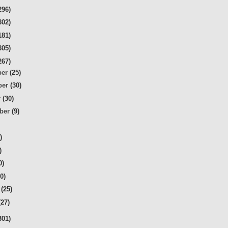
296)
302)
181)
305)
267)
ber
(25)
ber
(30)
r
(30)
mber
(9)
)
)
)
0)
20)
r
(25)
(27)
301)