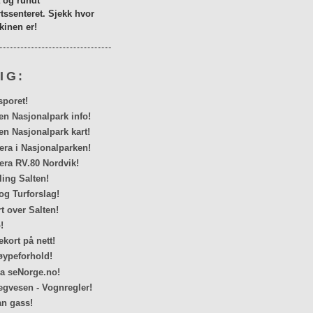
a og rundt
tssenteret. Sjekk hvor
inen er!
IG:
sporet!
en Nasjonalpark info!
en Nasjonalpark kart!
a i Nasjonalparken!
ra RV.80 Nordvik!
ing Salten!
og Turforslag!
rt over Salten!
!
kort på nett!
ypeforhold!
ra seNorge.no!
egvesen - Vognregler!
n gass!