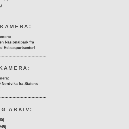
1)
 KAMERA:
en Nasjonalpark fra
rd Helsesportsenter!
KAMERA:
0 Nordvika fra Statens
!
G ARKIV:
45)
245)