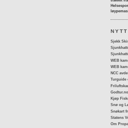
tråkket fr
Helsespor
løypemask
NYTT
Sjekk Ski
Sjunkhatt
Sjunkhatt
WEB kamer
WEB kame
NCC avdel
Turguide 
Friluftska
Godtur.no
Kjøp Fiske
Snø og Lø
Snøkart f
Statens V
Om Propa