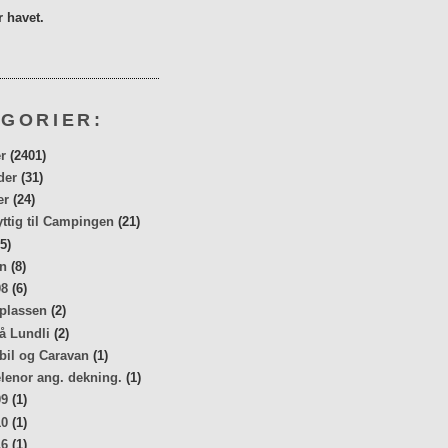
 havet.
GORIER:
r
(2401)
der
(31)
er
(24)
yttig til Campingen
(21)
5)
n
(8)
08
(6)
 plassen
(2)
å Lundli
(2)
bil og Caravan
(1)
elenor ang. dekning.
(1)
09
(1)
10
(1)
16
(1)