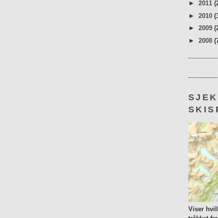
►
2011
(
►
2010
(
►
2009
(
►
2008
(
SJE
SKIS
Viser hvi