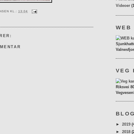
Videoer
(
ENSEN
KL.:
13:04
WEB
RER:
Sjunkhatt
MMENTAR
Valnesfjo
VEG 
Riksvei 8
Vegvesen
BLOG
►
2019
(
►
2018
(