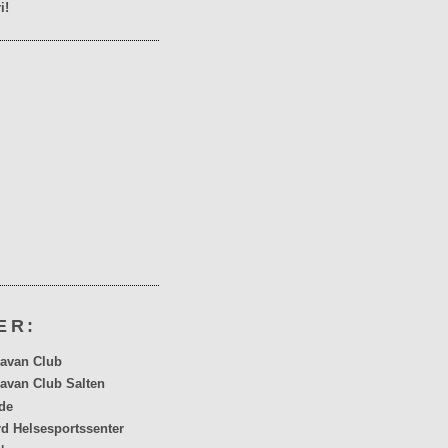
i!
ER:
avan Club
avan Club Salten
de
rd Helsesportssenter