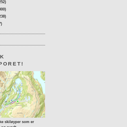
252)
300)
238)
7)
KK
PORET!
lke skiløyper som er