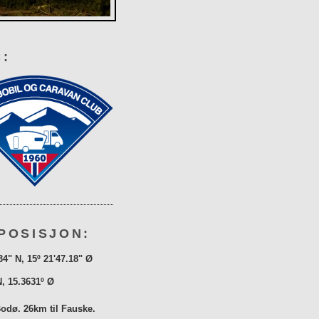
:
POSISJON:
34" N, 15º 21'47.18" Ø
N, 15.3631º Ø
Bodø. 26km til Fauske.