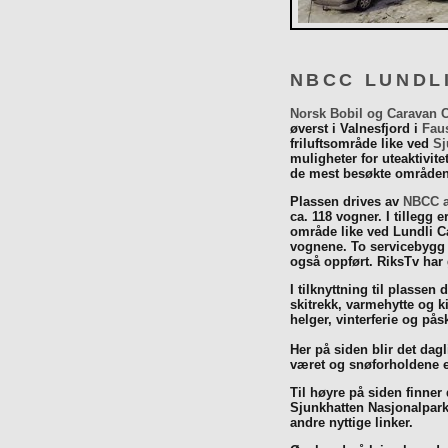
NBCC LUNDL
Norsk Bobil og Caravan 
øverst i Valnesfjord i
Fau
friluftsområde like ved
Sj
muligheter for uteaktivit
de mest besøkte områdene
Plassen drives av
NBCC a
ca. 118 vogner. I tillegg e
område like ved Lundli Ca
vognene. To servicebygg 
også oppført. RiksTv har
I tilknyttning til plassen 
skitrekk, varmehytte og k
helger, vinterferie og p
Her på siden blir det dagli
været og snøforholdene e
Til høyre på siden finner
Sjunkhatten Nasjonalpar
andre nyttige linker.