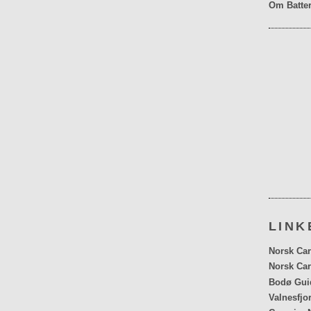
Om Batter
LINK
Norsk Car
Norsk Car
Bodø Gui
Valnesfjo