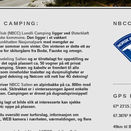
I CAMPING:
NBCC
Club (NBCC) Lundli Camping
ligger ved
Østerkløft
ske kommune
. Den ligger i et vakkert
unkhatten Nasjonalpark
med mengder av
eter sommer som vinter. Om vinteren er dette ett av
 for skiturgåere fra Bodø, Fauske og omegn.
vdeling Salten
og er tilrettelagt for oppstilling av
r det også plassert ca. 50 vogner på ett privat
mping. Strøm og kabeltv er fremført til alle
som inneholder toaletter og dusjmuligheter er
 god dekning og Netcom sitt nett har 4G dekning!
driver
NBCC Salten
en alpinbakke på ca. 800m med
iosk. Skitrekket er i vintersesongen åpent enkelte
åsken. Campingen er drevet på dugnadsprinsippet!
GPS 
g lagt ut bilde slik at interesserte kan sjekke
67º 23'15.
tc oppe på plassen.
 du oversikt over turforslag, informasjon om
67.3876º 
k, WEB kamera i nærheten, værmeldingen, og flere
49km til 