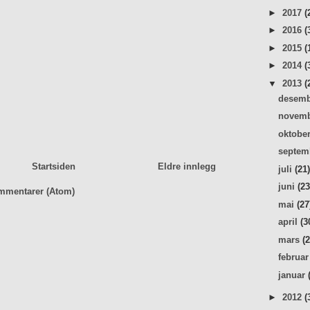
►
2017
(
►
2016
(
►
2015
(
►
2014
(
▼
2013
(
desem
novem
oktobe
septe
Startsiden
Eldre innlegg
juli
(21
juni
(23
mmentarer (Atom)
mai
(27
april
(3
mars
(
februa
januar
►
2012
(