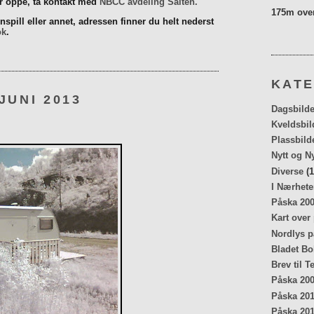
er oppe, ta kontakt med
NBCC avdeling Salten.
175m over
spill eller annet, adressen finner du helt nederst
ok
.
KATE
JUNI 2013
Dagsbilde
Kveldsbil
Plassbild
Nytt og N
Diverse
(1
I Nærhete
Påska 20
Kart over
Nordlys p
Bladet Bo
Brev til T
Påska 20
Påska 20
Påska 20