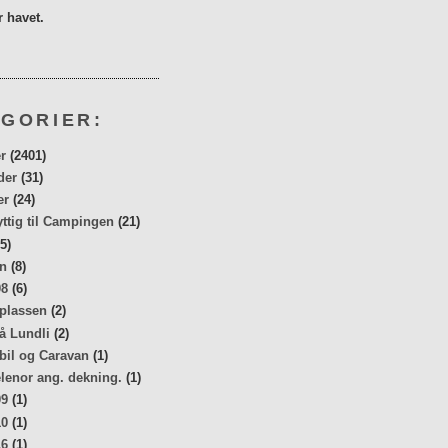
 havet.
GORIER:
r
(2401)
der
(31)
er
(24)
yttig til Campingen
(21)
5)
n
(8)
08
(6)
 plassen
(2)
å Lundli
(2)
bil og Caravan
(1)
elenor ang. dekning.
(1)
09
(1)
10
(1)
16
(1)