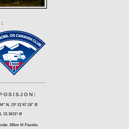
:
POSISJON:
34" N, 15º 21'47.18" Ø
N, 15.3631º Ø
Bodø. 26km til Fauske.