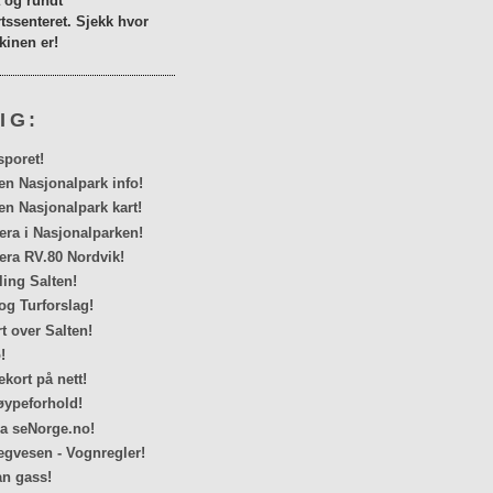
a og rundt
tssenteret. Sjekk hvor
inen er!
IG:
sporet!
en Nasjonalpark info!
en Nasjonalpark kart!
a i Nasjonalparken!
ra RV.80 Nordvik!
ing Salten!
og Turforslag!
rt over Salten!
!
kort på nett!
ypeforhold!
ra seNorge.no!
egvesen - Vognregler!
n gass!