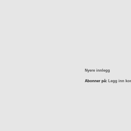
Nyere innlegg
Abonner på:
Legg inn ko