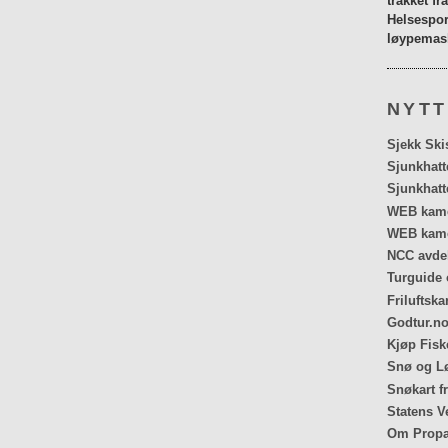
tråkket fr
Helsespor
løypemask
NYTT
Sjekk Ski
Sjunkhatt
Sjunkhatt
WEB kamer
WEB kame
NCC avdel
Turguide 
Friluftska
Godtur.no
Kjøp Fiske
Snø og Lø
Snøkart f
Statens V
Om Propa