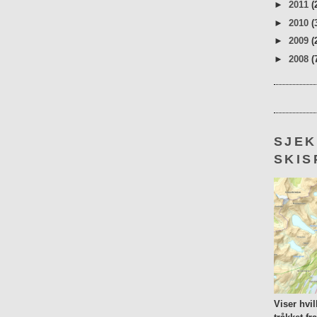
►
2011
(
►
2010
(
►
2009
(
►
2008
(
SJE
SKIS
Viser hvi