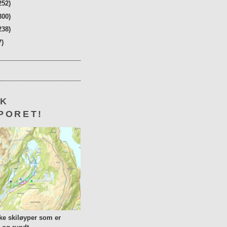
252)
300)
238)
7)
KK
PORET!
lke skiløyper som er