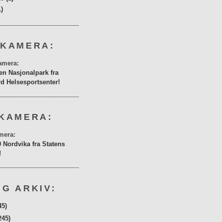
1)
 KAMERA:
en Nasjonalpark fra
rd Helsesportsenter!
KAMERA:
0 Nordvika fra Statens
!
G ARKIV:
45)
245)