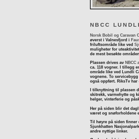
NBCC LUNDL
Norsk Bobil og Caravan 
øverst i Valnesfjord i
Fau
friluftsområde like ved
Sj
muligheter for uteaktivit
de mest besøkte områdene
Plassen drives av
NBCC a
ca. 118 vogner. I tillegg e
område like ved Lundli Ca
vognene. To servicebygg 
også oppført. RiksTv har
I tilknyttning til plassen 
skitrekk, varmehytte og k
helger, vinterferie og p
Her på siden blir det dagli
været og snøforholdene e
Til høyre på siden finner
Sjunkhatten Nasjonalpar
andre nyttige linker.