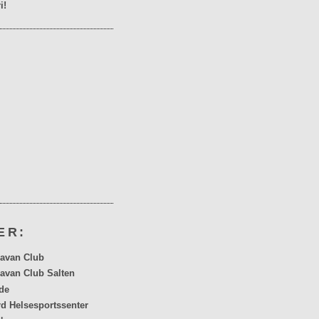
i!
ER:
avan Club
avan Club Salten
de
rd Helsesportssenter