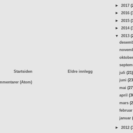
►
2017
(
►
2016
(
►
2015
(
►
2014
(
▼
2013
(
desem
novem
oktobe
septe
Startsiden
Eldre innlegg
juli
(21
juni
(23
mmentarer (Atom)
mai
(27
april
(3
mars
(
februa
januar
►
2012
(