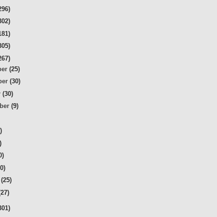
296)
302)
181)
305)
267)
ber
(25)
ber
(30)
r
(30)
mber
(9)
)
)
)
0)
20)
r
(25)
(27)
301)