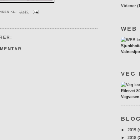
Videoer
(
ENSEN
KL.:
11:49
WEB
RER:
Sjunkhatt
MMENTAR
Valnesfjo
VEG 
Riksvei 8
Vegvesen
BLOG
►
2019
(
►
2018
(