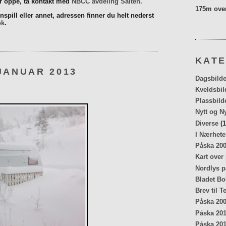
er oppe, ta kontakt med
NBCC avdeling Salten.
175m over
spill eller annet, adressen finner du helt nederst
ok
.
KATE
JANUAR 2013
Dagsbilde
Kveldsbil
Plassbild
Nytt og N
Diverse
(1
I Nærhete
Påska 20
Kart over
Nordlys p
Bladet Bo
Brev til T
Påska 20
Påska 20
Påska 20