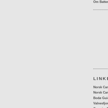
Om Batter
LINK
Norsk Car
Norsk Car
Bodø Gui
Valnesfjo