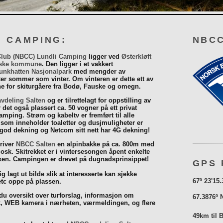
I CAMPING:
NBCC
Club (NBCC) Lundli Camping
ligger ved
Østerkløft
ske kommune
. Den ligger i et vakkert
unkhatten Nasjonalpark
med mengder av
eter sommer som vinter. Om vinteren er dette ett av
 for skiturgåere fra Bodø, Fauske og omegn.
vdeling Salten
og er tilrettelagt for oppstilling av
r det også plassert ca. 50 vogner på ett privat
mping. Strøm og kabeltv er fremført til alle
som inneholder toaletter og dusjmuligheter er
 god dekning og Netcom sitt nett har 4G dekning!
driver
NBCC Salten
en alpinbakke på ca. 800m med
iosk. Skitrekket er i vintersesongen åpent enkelte
åsken. Campingen er drevet på dugnadsprinsippet!
GPS 
g lagt ut bilde slik at interesserte kan sjekke
67º 23'15.
tc oppe på plassen.
 du oversikt over turforslag, informasjon om
67.3876º 
k, WEB kamera i nærheten, værmeldingen, og flere
49km til 