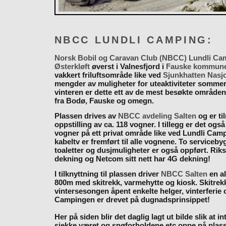
NBCC LUNDLI CAMPING:
Norsk Bobil og Caravan Club (NBCC) Lundli Ca
Østerkløft
øverst i Valnesfjord i
Fauske kommun
vakkert friluftsområde like ved
Sjunkhatten Nasj
mengder av muligheter for uteaktiviteter somme
vinteren er dette ett av de mest besøkte områden
fra Bodø, Fauske og omegn.
Plassen drives av
NBCC avdeling Salten
og er til
oppstilling av ca. 118 vogner. I tillegg er det også
vogner på ett privat område like ved Lundli Cam
kabeltv er fremført til alle vognene. To serviceb
toaletter og dusjmuligheter er også oppført. Rik
dekning og Netcom sitt nett har 4G dekning!
I tilknyttning til plassen driver
NBCC Salten
en al
800m med skitrekk, varmehytte og kiosk. Skitrekk
vintersesongen åpent enkelte helger, vinterferie
Campingen er drevet på dugnadsprinsippet!
Her på siden blir det daglig lagt ut bilde slik at i
sjekke været og snøforholdene etc oppe på plas