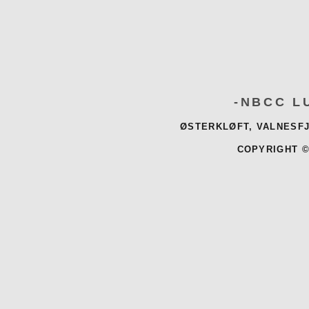
-NBCC L
ØSTERKLØFT, VALNESFJ
COPYRIGHT ©