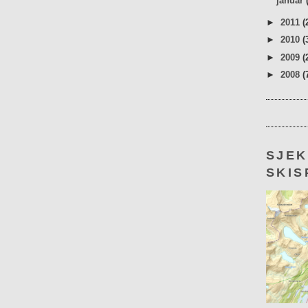
januar
►
2011
(
►
2010
(
►
2009
(
►
2008
(
SJE
SKIS