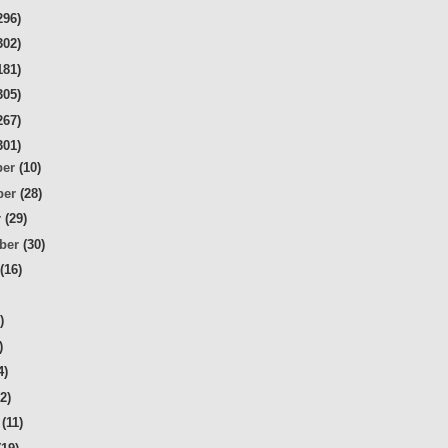
296)
302)
181)
305)
267)
301)
ber
(10)
ber
(28)
r
(29)
mber
(30)
t
(16)
)
)
)
4)
32)
r
(11)