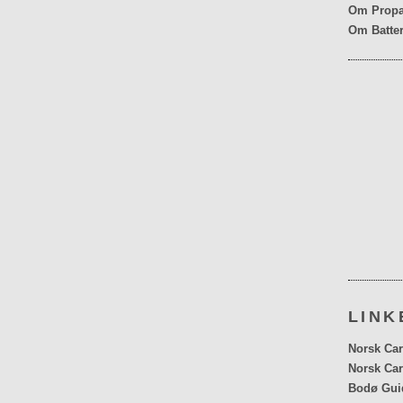
Om Propa
Om Batter
LINK
Norsk Car
Norsk Car
Bodø Gui