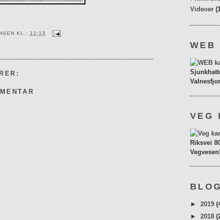
Videoer
(
ENSEN
KL.:
12:13
WEB
Sjunkhatt
RER:
Valnesfjo
MMENTAR
VEG 
Riksvei 8
Vegvesen
BLOG
►
2019
(
►
2018
(