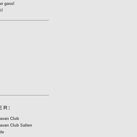
n gass!
i!
ER:
avan Club
avan Club Salten
de