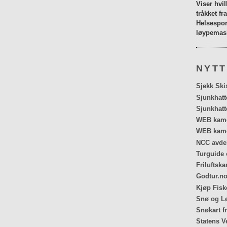
Viser hvi
tråkket fr
Helsespor
løypemask
NYTT
Sjekk Ski
Sjunkhatt
Sjunkhatt
WEB kamer
WEB kame
NCC avdel
Turguide 
Friluftska
Godtur.no
Kjøp Fiske
Snø og Lø
Snøkart f
Statens V