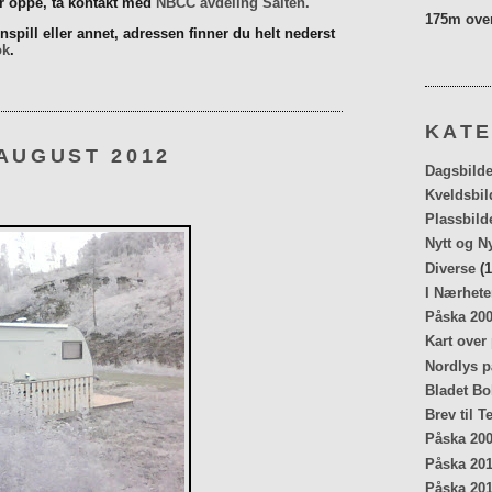
er oppe, ta kontakt med
NBCC avdeling Salten.
175m over
spill eller annet, adressen finner du helt nederst
ok
.
KATE
AUGUST 2012
Dagsbilde
Kveldsbil
Plassbild
Nytt og N
Diverse
(1
I Nærhete
Påska 20
Kart over
Nordlys p
Bladet Bo
Brev til T
Påska 20
Påska 20
Påska 20