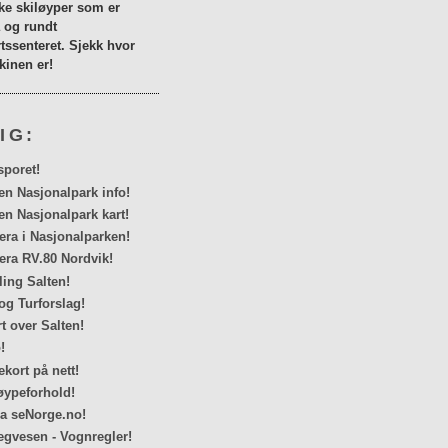
lke skiløyper som er
a og rundt
tssenteret. Sjekk hvor
inen er!
IG:
sporet!
en Nasjonalpark info!
en Nasjonalpark kart!
a i Nasjonalparken!
ra RV.80 Nordvik!
ing Salten!
og Turforslag!
rt over Salten!
!
kort på nett!
ypeforhold!
ra seNorge.no!
egvesen - Vognregler!