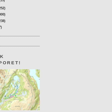
(19)
252)
300)
238)
7)
KK
PORET!