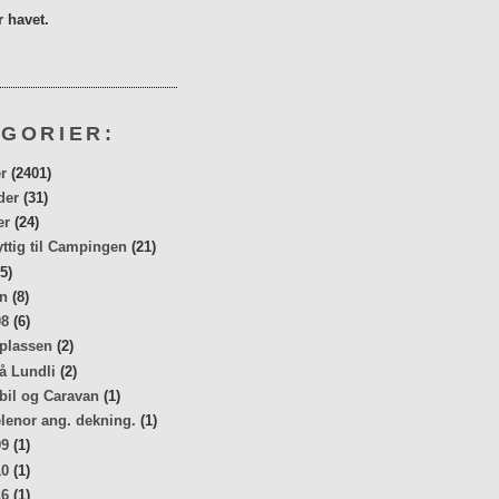
 havet.
GORIER:
r
(2401)
der
(31)
er
(24)
yttig til Campingen
(21)
5)
n
(8)
08
(6)
 plassen
(2)
å Lundli
(2)
bil og Caravan
(1)
elenor ang. dekning.
(1)
09
(1)
10
(1)
16
(1)