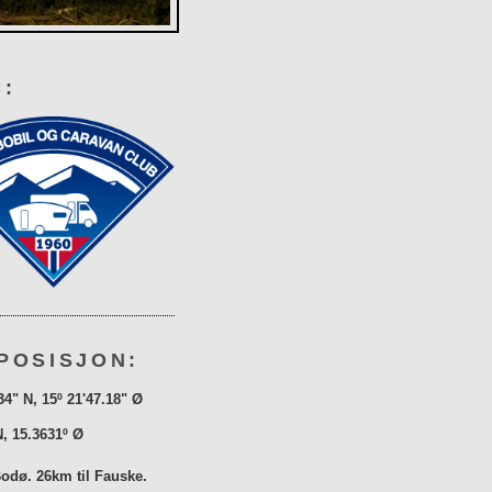
:
POSISJON:
34" N, 15º 21'47.18" Ø
N, 15.3631º Ø
Bodø. 26km til Fauske.