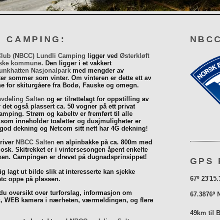
I CAMPING:
NBCC
Club (NBCC) Lundli Camping
ligger ved
Østerkløft
ske kommune
. Den ligger i et vakkert
unkhatten Nasjonalpark
med mengder av
eter sommer som vinter. Om vinteren er dette ett av
 for skiturgåere fra Bodø, Fauske og omegn.
vdeling Salten
og er tilrettelagt for oppstilling av
r det også plassert ca. 50 vogner på ett privat
mping. Strøm og kabeltv er fremført til alle
som inneholder toaletter og dusjmuligheter er
 god dekning og Netcom sitt nett har 4G dekning!
driver
NBCC Salten
en alpinbakke på ca. 800m med
iosk. Skitrekket er i vintersesongen åpent enkelte
åsken. Campingen er drevet på dugnadsprinsippet!
GPS 
g lagt ut bilde slik at interesserte kan sjekke
67º 23'15.
tc oppe på plassen.
 du oversikt over turforslag, informasjon om
67.3876º 
k, WEB kamera i nærheten, værmeldingen, og flere
49km til 