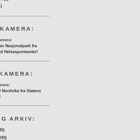
1)
 KAMERA:
en Nasjonalpark fra
rd Helsesportsenter!
KAMERA:
0 Nordvika fra Statens
!
G ARKIV:
45)
245)