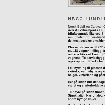
NBCC LUNDL
Norsk Bobil og Caravan 
øverst i Valnesfjord i
Fau
friluftsområde like ved
Sj
muligheter for uteaktivit
de mest besøkte områdene
Plassen drives av
NBCC a
ca. 118 vogner. I tillegg e
område like ved Lundli Ca
vognene. To servicebygg 
også oppført. RiksTv har
I tilknyttning til plassen 
skitrekk, varmehytte og k
helger, vinterferie og p
Her på siden blir det dagli
været og snøforholdene e
Til høyre på siden finner
Sjunkhatten Nasjonalpar
andre nyttige linker.