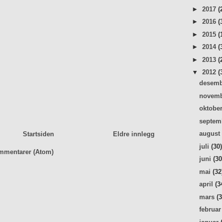
►
2017
(
►
2016
(
►
2015
(
►
2014
(
►
2013
(
▼
2012
(
desem
novem
oktobe
septe
augus
Startsiden
Eldre innlegg
juli
(30
mmentarer (Atom)
juni
(30
mai
(32
april
(3
mars
(
februa