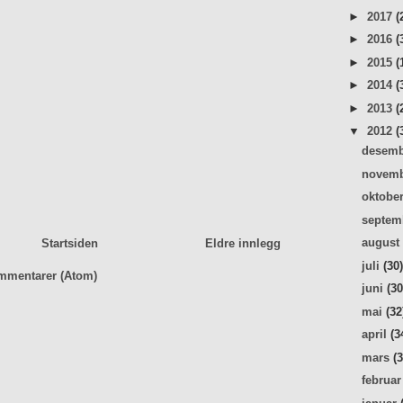
►
2017
(
►
2016
(
►
2015
(
►
2014
(
►
2013
(
▼
2012
(
desem
novem
oktobe
septe
augus
Startsiden
Eldre innlegg
juli
(30
mmentarer (Atom)
juni
(30
mai
(32
april
(3
mars
(
februa