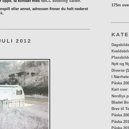
er oppe, ta kontakt med
NBCC avdeling Salten.
175m over
spill eller annet, adressen finner du helt nederst
ok
.
KATE
JULI 2012
Dagsbilde
Kveldsbil
Plassbild
Nytt og N
Diverse
(1
I Nærhete
Påska 20
Kart over
Nordlys p
Bladet Bo
Brev til T
Påska 20
Påska 20
Påska 20