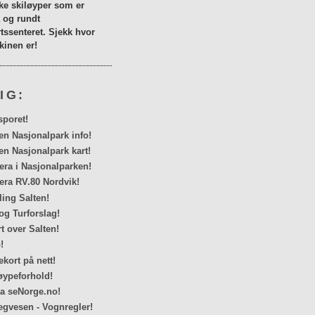
lke skiløyper som er
a og rundt
tssenteret. Sjekk hvor
inen er!
IG:
sporet!
en Nasjonalpark info!
en Nasjonalpark kart!
a i Nasjonalparken!
ra RV.80 Nordvik!
ing Salten!
og Turforslag!
rt over Salten!
!
kort på nett!
ypeforhold!
ra seNorge.no!
egvesen - Vognregler!