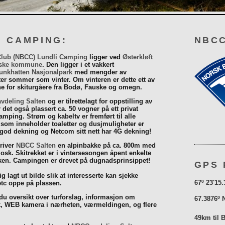
I CAMPING:
NBCC
Club (NBCC) Lundli Camping
ligger ved
Østerkløft
ske kommune
. Den ligger i et vakkert
unkhatten Nasjonalpark
med mengder av
eter sommer som vinter. Om vinteren er dette ett av
 for skiturgåere fra Bodø, Fauske og omegn.
vdeling Salten
og er tilrettelagt for oppstilling av
r det også plassert ca. 50 vogner på ett privat
mping. Strøm og kabeltv er fremført til alle
som inneholder toaletter og dusjmuligheter er
 god dekning og Netcom sitt nett har 4G dekning!
driver
NBCC Salten
en alpinbakke på ca. 800m med
iosk. Skitrekket er i vintersesongen åpent enkelte
åsken. Campingen er drevet på dugnadsprinsippet!
GPS 
g lagt ut bilde slik at interesserte kan sjekke
67º 23'15.
tc oppe på plassen.
 du oversikt over turforslag, informasjon om
67.3876º 
k, WEB kamera i nærheten, værmeldingen, og flere
49km til 