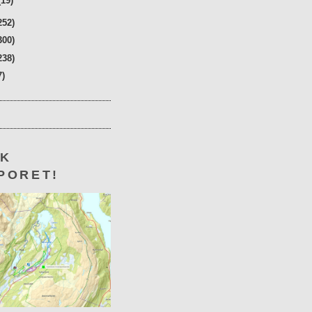
(19)
252)
300)
238)
7)
KK
PORET!