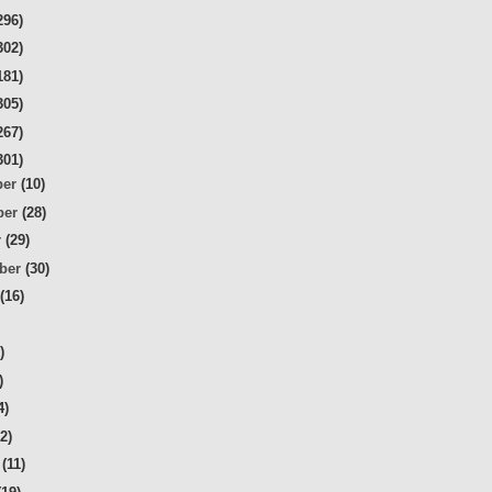
296)
302)
181)
305)
267)
301)
ber
(10)
ber
(28)
r
(29)
mber
(30)
t
(16)
)
)
)
4)
32)
r
(11)