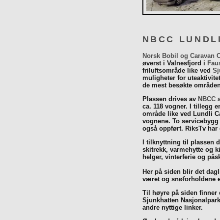
NBCC LUNDL
Norsk Bobil og Caravan 
øverst i Valnesfjord i
Fau
friluftsområde like ved
Sj
muligheter for uteaktivit
de mest besøkte områdene
Plassen drives av
NBCC a
ca. 118 vogner. I tillegg e
område like ved Lundli Ca
vognene. To servicebygg 
også oppført. RiksTv har
I tilknyttning til plassen 
skitrekk, varmehytte og k
helger, vinterferie og p
Her på siden blir det dagli
været og snøforholdene e
Til høyre på siden finner
Sjunkhatten Nasjonalpar
andre nyttige linker.