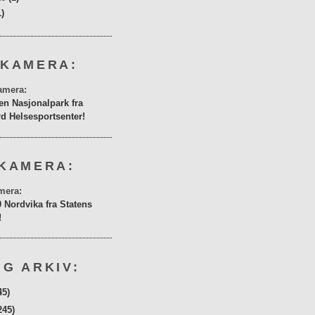
1)
 KAMERA:
en Nasjonalpark fra
rd Helsesportsenter!
KAMERA:
0 Nordvika fra Statens
!
G ARKIV:
45)
245)