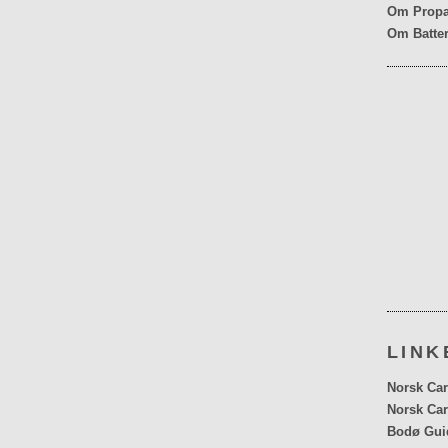
Om Propa
Om Batter
LINK
Norsk Car
Norsk Car
Bodø Gui