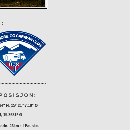
:
POSISJON:
34" N, 15º 21'47.18" Ø
N, 15.3631º Ø
Bodø. 26km til Fauske.