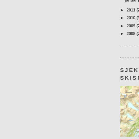
januar
►
2011
(
►
2010
(
►
2009
(
►
2008
(
SJE
SKIS