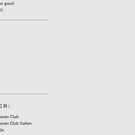
n gass!
i!
ER:
avan Club
avan Club Salten
de