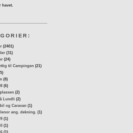
 havet.
GORIER:
r
(2401)
der
(31)
er
(24)
yttig til Campingen
(21)
5)
n
(8)
08
(6)
 plassen
(2)
å Lundli
(2)
bil og Caravan
(1)
elenor ang. dekning.
(1)
09
(1)
10
(1)
16
(1)