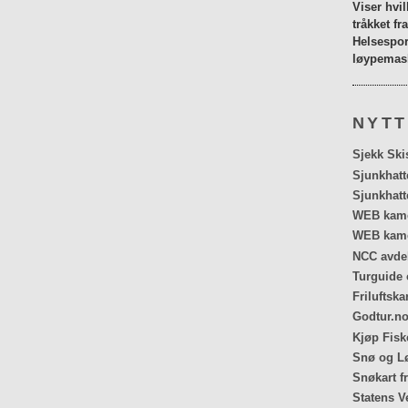
Viser hvi
tråkket fr
Helsespor
løypemask
NYTT
Sjekk Ski
Sjunkhatt
Sjunkhatt
WEB kamer
WEB kame
NCC avdel
Turguide 
Friluftska
Godtur.no
Kjøp Fiske
Snø og Lø
Snøkart f
Statens V